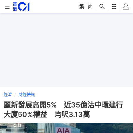
繁
|
简
經濟
財經快訊
麗新發展高開5% 近35億沽中環建行
大廈50%權益 均呎3.13萬