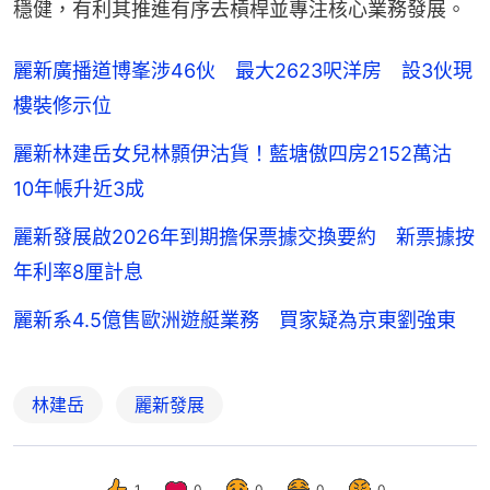
穩健，有利其推進有序去槓桿並專注核心業務發展。
麗新廣播道博峯涉46伙 最大2623呎洋房 設3伙現
樓裝修示位
麗新林建岳女兒林顥伊沽貨！藍塘傲四房2152萬沽
10年帳升近3成
麗新發展啟2026年到期擔保票據交換要約 新票據按
年利率8厘計息
麗新系4.5億售歐洲遊艇業務 買家疑為京東劉強東
林建岳
麗新發展
1
0
0
0
0