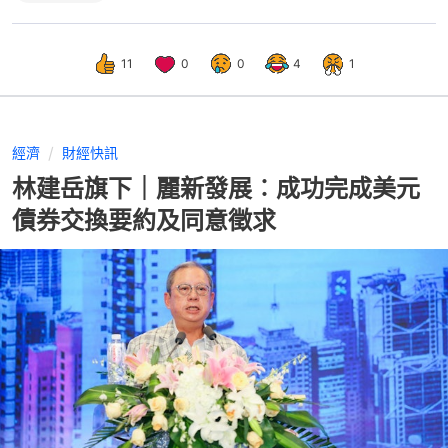
11
0
0
4
1
經濟
財經快訊
林建岳旗下｜麗新發展︰成功完成美元
債券交換要約及同意徵求