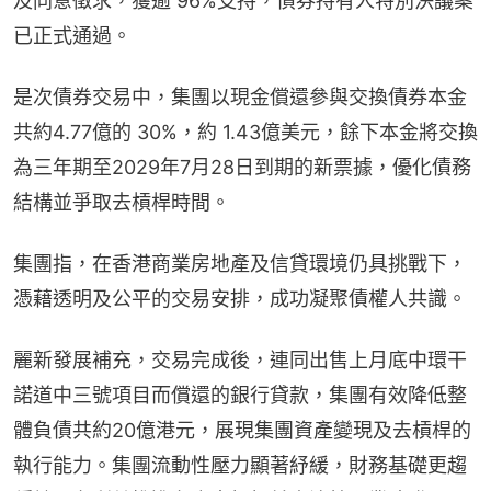
及同意徵求，獲逾 96%支持，債券持有人特別決議案
已正式通過。
是次債券交易中，集團以現金償還參與交換債券本金
共約4.77億的 30%，約 1.43億美元，餘下本金將交換
為三年期至2029年7月28日到期的新票據，優化債務
結構並爭取去槓桿時間。
集團指，在香港商業房地產及信貸環境仍具挑戰下，
憑藉透明及公平的交易安排，成功凝聚債權人共識。
麗新發展補充，交易完成後，連同出售上月底中環干
諾道中三號項目而償還的銀行貸款，集團有效降低整
體負債共約20億港元，展現集團資產變現及去槓桿的
執行能力。集團流動性壓力顯著紓緩，財務基礎更趨