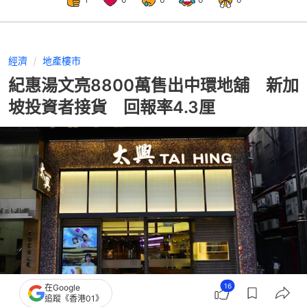
經濟
地產樓市
紀惠湯文亮8800萬售出中環地舖 新加
坡投資者接貨 回報率4.3厘
16
在Google
追蹤《香港01》
撰文：
林卓瑩