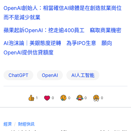
OpenAI創始人：相當確信AI總體是在創造就業崗位
而不是減少就業
蘋果起訴OpenAI：挖走逾400員工 竊取商業機密
AI泡沫論｜美銀態度逆轉 為爭IPO生意 願向
OpenAI提供信貸額度
ChatGPT
OpenAI
AI人工智能
1
0
0
0
0
經濟
財經快訊