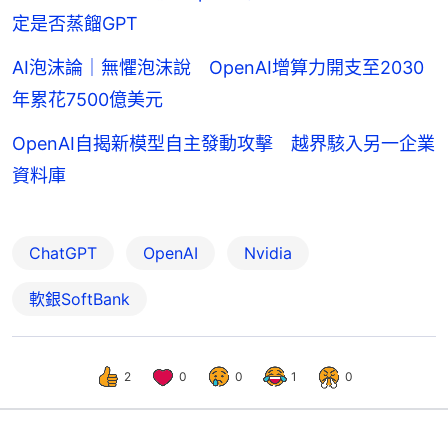
定是否蒸餾GPT
AI泡沫論｜無懼泡沫說 OpenAI增算力開支至2030
年累花7500億美元
OpenAI自揭新模型自主發動攻擊 越界駭入另一企業
資料庫
ChatGPT
OpenAI
Nvidia
軟銀SoftBank
2
0
0
1
0