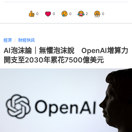
0
0
0
2
0
經濟
財經快訊
AI泡沫論｜無懼泡沫說 OpenAI增算力
開支至2030年累花7500億美元