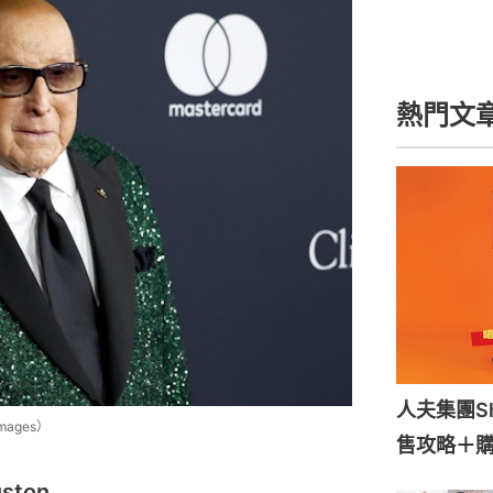
mages）
ston