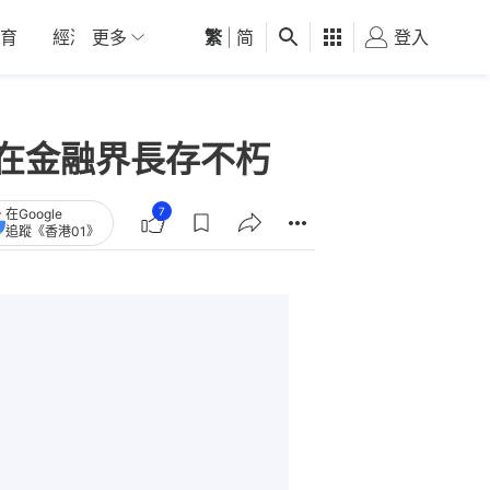
育
經濟
更多
01深圳
繁
觀點
|
简
健康
好食玩飛
登入
女
神在金融界長存不朽
7
在Google
追蹤《香港01》