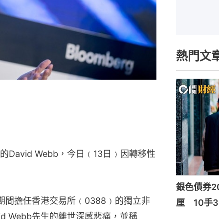
熱門文
avid Webb，今日﹙13日﹚因轉移性
銀色債券20
008 年期間擔任香港交易所﹙0388﹚的獨立非
厘 10手3
d Webb先生的離世深感悲痛，並稱