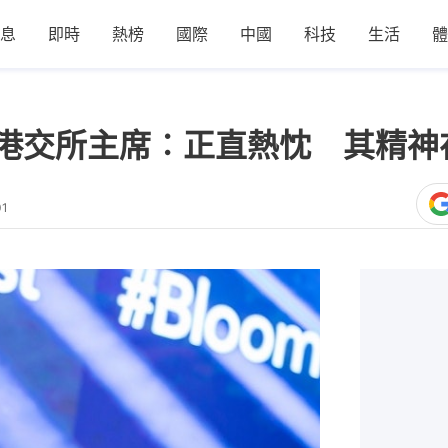
息
即時
熱榜
國際
中國
科技
生活
體
離世｜港交所主席︰正直熱忱 其精
01