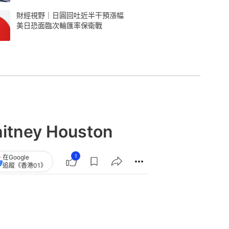
財經視野｜日圓回吐近半干預漲幅
美日恐面臨次輪匯率保衛戰
ey Houston
1
在Google
追蹤《香港01》
章
查看更多