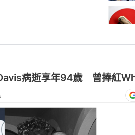
Davis病逝享年94歲 曾捧紅Whitn
5
熱門文