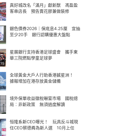
真好城改名「滿月」獻新猷 馮盈盈
客串店長 預告賣花膠兼做裝修
銀色債券2026｜保底息4.25厘 宜抽
至少20手 銀行認購優惠大盤點
星展銀行支持香港足球盛會 攜手東
華三院燃點學童足球夢
:15
全球黃金大戶人行助香港撼星洲！
據報增加在港存放黃金儲備
境外保單收益徵稅嚇窒市場 國稅總
局︰非新政策 無須過度解讀
恒隆系新CEO曝光！ 玩具反斗城現
任CEO蔡德粦為新人選 10月上任