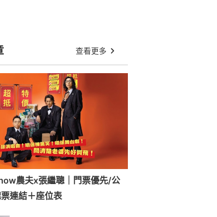
郭富城化身馬年大使出新歌 聯手黃
金班底打造熱血《衝衝衝》
汪蘇瀧演唱會2026香港加場｜門票攻
略＋購票連結＋座位表
中年好聲音｜沈宗賢阮慧珊合唱新歌
《伽利略的星星》 致敬張學友
草蜢演唱會2026馬來西亞｜門票攻略
＋購票連結＋座位表
TIMA國際音樂大賞2026香港｜門票
優先公售攻略＋購票連結＋座位表