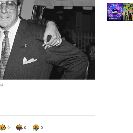
es）
0
0
0