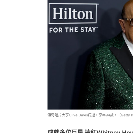
傳奇唱片大亨Clive Davis病逝，享年94歲。（Getty I
成就多位巨星 捧紅Whitney Hou