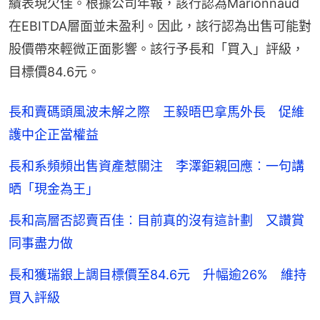
績表現欠佳。根據公司年報，該行認為Marionnaud
在EBITDA層面並未盈利。因此，該行認為出售可能對
股價帶來輕微正面影響。該行予長和「買入」評級，
目標價84.6元。
長和賣碼頭風波未解之際 王毅晤巴拿馬外長 促維
護中企正當權益
長和系頻頻出售資產惹關注 李澤鉅親回應︰一句講
晒「現金為王」
長和高層否認賣百佳︰目前真的沒有這計劃 又讚賞
同事盡力做
長和獲瑞銀上調目標價至84.6元 升幅逾26% 維持
買入評級