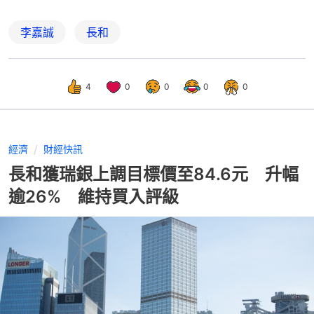
李嘉誠
長和
4
0
0
0
0
經濟
財經快訊
長和獲瑞銀上調目標價至84.6元 升幅
逾26% 維持買入評級