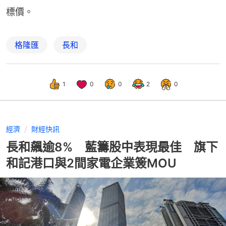
標價。
格隆匯
長和
1
0
0
2
0
經濟
財經快訊
長和飆逾8% 藍籌股中表現最佳 旗下
和記港口與2間家電企業簽MOU