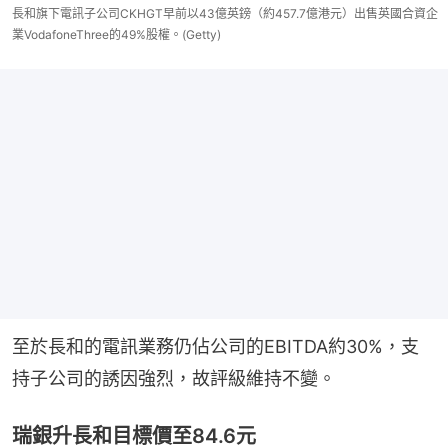
長和旗下電訊子公司CKHGT早前以43億英鎊（約457.7億港元）出售英國合資企
業VodafoneThree的49%股權。(Getty)
至於長和的電訊業務仍佔公司的EBITDA約30%，支
持子公司的誘因強烈，故評級維持不變。
瑞銀升長和目標價至84.6元