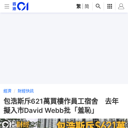
繁
|
简
經濟
財經快訊
包浩斯斥621萬買樓作員工宿舍 去年
擬入市David Webb批「羞恥」