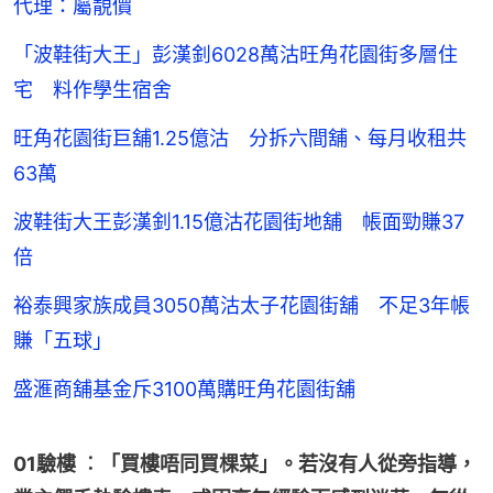
代理：屬靚價
「波鞋街大王」彭漢釗6028萬沽旺角花園街多層住
宅 料作學生宿舍
旺角花園街巨舖1.25億沽 分拆六間舖、每月收租共
63萬
波鞋街大王彭漢釗1.15億沽花園街地舖 帳面勁賺37
倍
裕泰興家族成員3050萬沽太子花園街舖 不足3年帳
賺「五球」
盛滙商舖基金斥3100萬購旺角花園街舖
01驗樓 ︰「買樓唔同買棵菜」。若沒有人從旁指導，