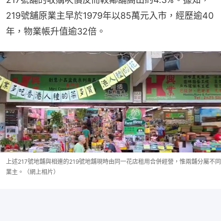
219號舖原業主早於1979年以85萬元入市，經歷逾40
年，物業帳升值逾32倍。
上述217號地舖與相連的219號地舖現時由同一花店租用合併經營，惟兩舖分屬不同
業主。（網上相片）