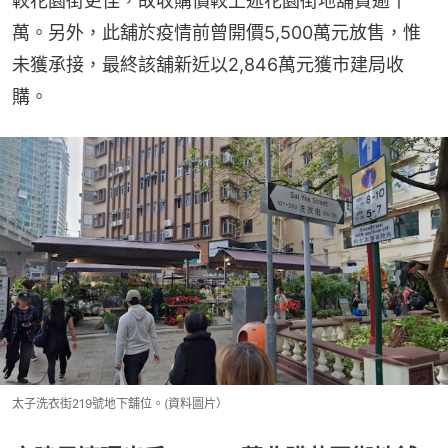
較花園街更佳，故收購價較上述花園街地舖貴逾千
萬。另外，此舖於疫情前曾開價5,500萬元放售，惟
未獲承接，最終該舖新近以2,846萬元獲市建局收
購。
太子洗衣街219號地下舖位。(資料圖片）