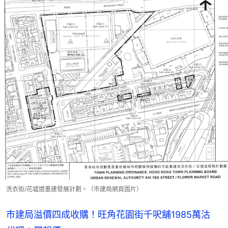
洗衣街/花墟道重建發展計劃。（市建局網頁圖片）
市建局溢價四成收購！旺角花園街千呎舖1985萬沽