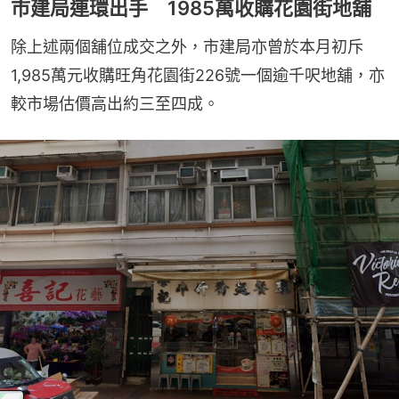
市建局連環出手 1985萬收購花園街地舖
除上述兩個舖位成交之外，市建局亦曾於本月初斥
1,985萬元收購旺角花園街226號一個逾千呎地舖，亦
較市場估價高出約三至四成。