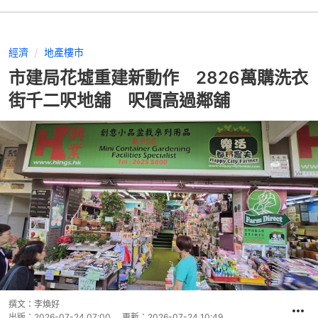
經濟
地產樓市
市建局花墟重建新動作 2826萬購洗衣
街千二呎地舖 呎價高過鄰舖
撰文：
李煥好
出版：
2026-07-24 07:00
更新：
2026-07-24 10:49