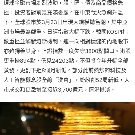
環球金融市場劇烈波動，股、匯、債及商品價格急
挫，投資者對前景充滿憂慮。在中東戰火急劇升溫
下，全球股市於3月23日出現大規模拋售潮，其中亞
洲市場最為嚴重。日經指數大幅下跌，韓國KOSPI指
數重挫並觸發熔斷機制，連一向相對穩健的內地股市
亦難獨善其身，上證指數一度失守3800點關口。港股
更重挫894點，低見24203點，不但將今年升幅全部
蒸發，更創下近8個月新低。部分此前熱炒的科技及
人工智能概念股全線「洗倉」，紛紛創52周新低，大
市成交額更激增至接近3,700億元，情況慘淡。