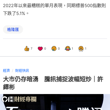
2022年以來最糟糕的單月表現，同期標普500指數則
下跌了5.1%。
格隆匯
7
0
0
1
1
經濟
財經快訊
大市仍存暗湧 騰訊捕捉波幅短炒｜許
繹彬