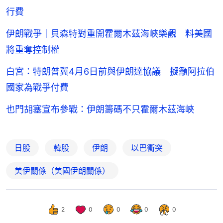
行費
伊朗戰爭｜貝森特對重開霍爾木茲海峽樂觀 料美國
將重奪控制權
白宮：特朗普冀4月6日前與伊朗達協議 擬籲阿拉伯
國家為戰爭付費
也門胡塞宣布參戰：伊朗籌碼不只霍爾木茲海峽
日股
韓股
伊朗
以巴衝突
美伊關係（美國伊朗關係）
2
0
0
0
0