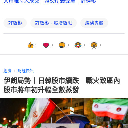
大市維持大成交 港交所最受惠｜許繹彬
許繹彬
許繹彬 - 股壇繹思
經濟專欄
1
0
0
0
0
經濟
財經快訊
伊朗局勢｜日韓股市續跌 戰火致區內
股市將年初升幅全數蒸發