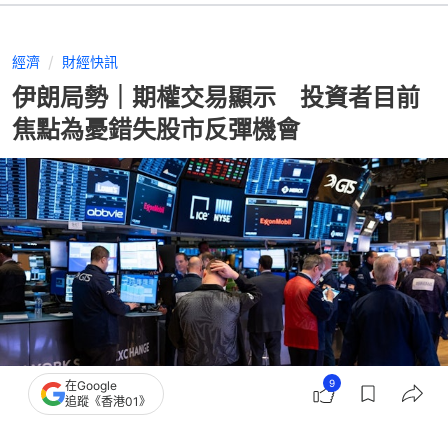
經濟
財經快訊
伊朗局勢｜期權交易顯示 投資者目前
焦點為憂錯失股市反彈機會
9
在Google
追蹤《香港01》
撰文：
張偉倫
出版：
2026-04-20 10:04
更新：
2026-04-20 10:04