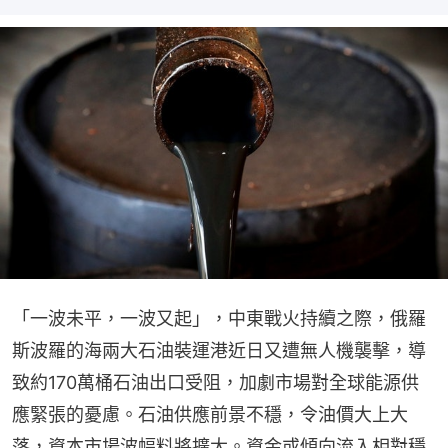
「一波未平，一波又起」，中東戰火持續之際，俄羅
斯波羅的海兩大石油裝運港近日又遭無人機襲擊，導
致約170萬桶石油出口受阻，加劇市場對全球能源供
應緊張的憂慮。石油供應前景不穩，令油價大上大
落，資本市場波幅料將擴大。資金或傾向流入相對穩