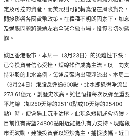
定及可控的資產，而美元則可能轉為潛在風險貨幣，
間接影響各國貨幣政策。在種種不明朗因素下，加息
及通脹問題將繼續左右全球金融市場，投資者切勿鬆
懈。
談回香港股市，本周一（3月23日）的災難性下跌，
已令投資者信心受挫，短線操作成為主流。以一向支
持港股的北水為例，每逢反彈均出現淨流出。本周二
（3月24日）港股反彈逾600點，北水即錄得淨流出
273.61億元，創歷史次高。難怪恒指每次反彈至重要
平均線（如250天線約25110點或10天線約25400
點）時，便會遇上沉重沽壓，此現象短期或會持續。
目前惟有寄望24800點附近能提供有力支持。現階段
市況波動，建議投資者以短炒為主，捕捉波幅。近日