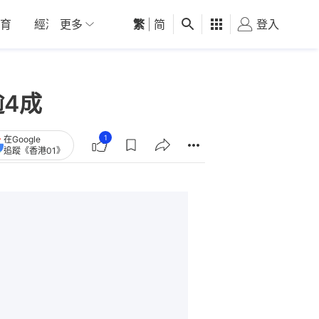
育
經濟
更多
01深圳
繁
觀點
|
简
健康
好食玩飛
登入
女
逾4成
1
在Google
追蹤《香港01》