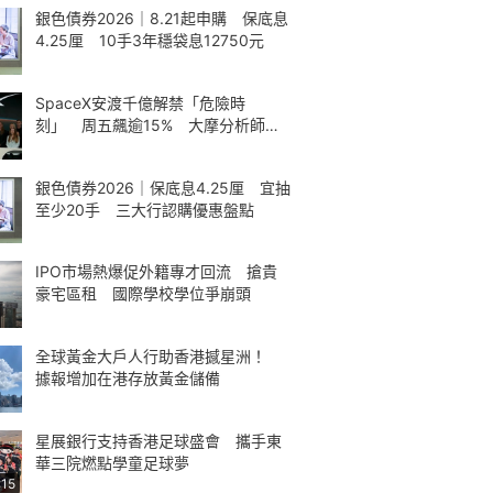
銀色債券2026｜8.21起申購 保底息
4.25厘 10手3年穩袋息12750元
SpaceX安渡千億解禁「危險時
刻」 周五飆逾15% 大摩分析師神
準
銀色債券2026｜保底息4.25厘 宜抽
至少20手 三大行認購優惠盤點
IPO市場熱爆促外籍專才回流 搶貴
豪宅區租 國際學校學位爭崩頭
全球黃金大戶人行助香港撼星洲！
據報增加在港存放黃金儲備
星展銀行支持香港足球盛會 攜手東
華三院燃點學童足球夢
:15