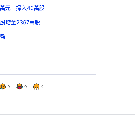
萬元 掃入40萬股
增至2367萬股
監
0
0
0