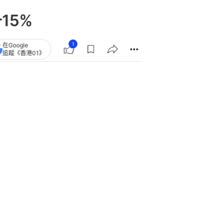
15%
1
在Google
追蹤《香港01》