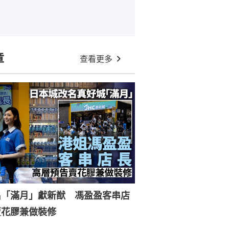
章
查看更多
名「滿月」獻新猷 馮盈盈客串店
賣花膠兼做裝修