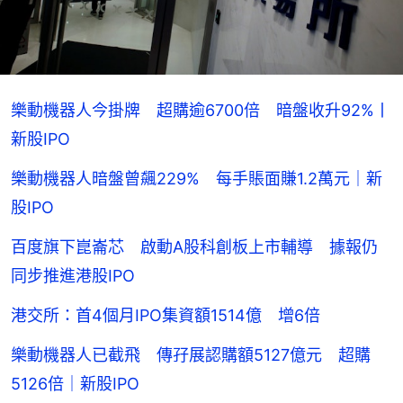
樂動機器人今掛牌 超購逾6700倍 暗盤收升92%丨
新股IPO
樂動機器人暗盤曾飆229% 每手賬面賺1.2萬元｜新
股IPO
百度旗下崑崙芯 啟動A股科創板上市輔導 據報仍
同步推進港股IPO
港交所：首4個月IPO集資額1514億 增6倍
樂動機器人已截飛 傳孖展認購額5127億元 超購
5126倍｜新股IPO