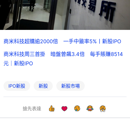
商米科技超購逾2000倍 一手中籤率5%丨新股IPO
商米科技周三首掛 暗盤曾飆3.4倍 每手賬賺8514
元｜新股IPO
IPO新股
新股
新股市場
搶先表達