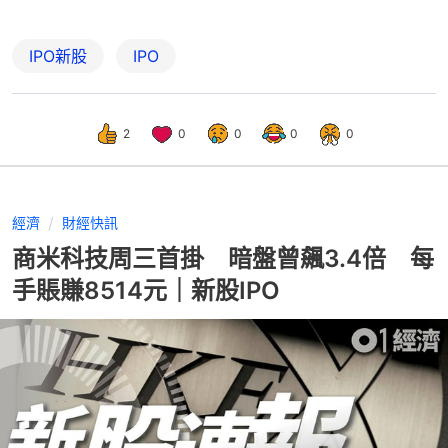
IPO新股
IPO
2
0
0
0
0
經濟
財經快訊
商米科技周三首掛 暗盤曾飆3.4倍 每
手賬賺8514元｜新股IPO