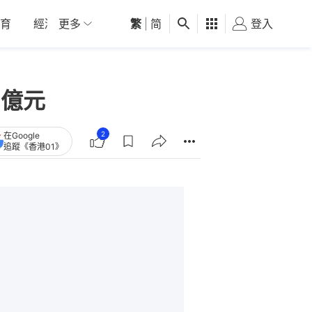
育
經濟
更多
01深圳
繁
觀點
|
简
健康
好食玩飛
登入
女
2億元
2
在Google
追蹤《香港01》