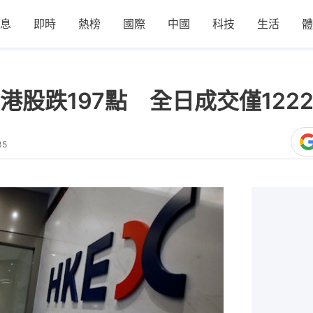
息
即時
熱榜
國際
中國
科技
生活
體
股跌197點 全日成交僅122
35