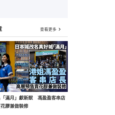
章
查看更多
名「滿月」獻新猷 馮盈盈客串店
賣花膠兼做裝修