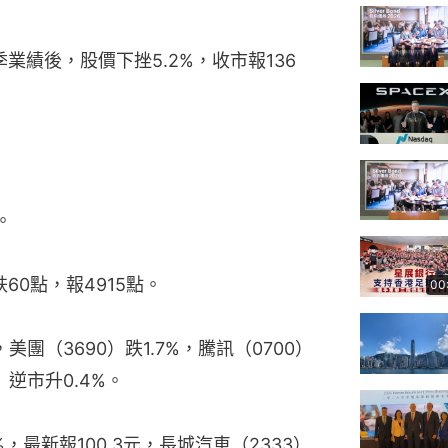
業績後，股價下挫5.2%，收市報136
。
60點，報4915點。
00
美團（3690）跌1.7%，騰訊（0700）
8）逆市升0.4%。
%，最新報100.3元，長城汽車（2333）