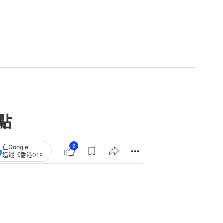
點
9
在Google
追蹤《香港01》