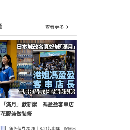
章
查看更多
名「滿月」獻新猷 馮盈盈客串店
賣花膠兼做裝修
銀色債券2026｜8.21起申購 保底息