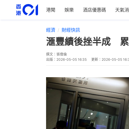
港聞
娛樂
酒店優惠碼
天氣消
經濟
財經快訊
滙豐績後挫半成 累港
撰文：
張偉倫
出版：
2026-05-05 16:35
更新：
2026-05-05 16: