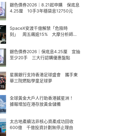
銀色債券2026｜8.21起申購 保底息
4.25厘 10手3年穩袋息12750元
SpaceX安渡千億解禁「危險時
刻」 周五飆逾15% 大摩分析師神
準
銀色債券2026｜保底息4.25厘 宜抽
至少20手 三大行認購優惠盤點
星展銀行支持香港足球盛會 攜手東
華三院燃點學童足球夢
:15
全球黃金大戶人行助香港撼星洲！
據報增加在港存放黃金儲備
太古地產續沽非核心資產成功回收
600億 千億投資計劃無停止理由