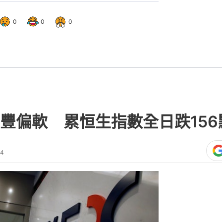
0
0
0
豐偏軟 累恒生指數全日跌156
24