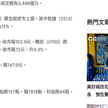
，成交額為3,486億元。
）概念股逆市上揚，其中智譜（2513）
熱門文
15%。
，收市報102.9元，騰訊（0700）跌
，收市報72元，升0.3%。
報147.9元。
真好城改
指跌157點，報7818點，科指跌64點，
長 預告