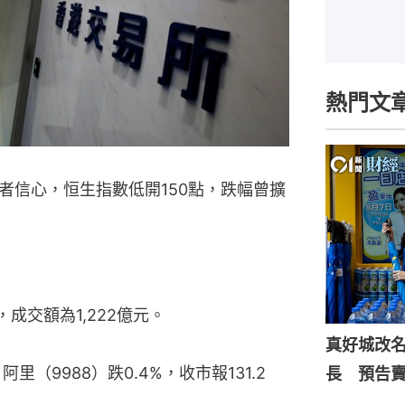
熱門文
者信心，恒生指數低開150點，跌幅曾擴
，成交額為1,222億元。
真好城改
阿里（9988）跌0.4%，收市報131.2
長 預告