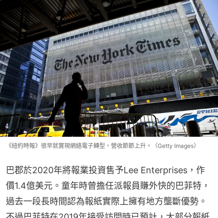
《紐約時報》很早就實現網絡電子轉型，營收節節上升。（Getty Images）
巴郡於2020年將報業投資售予Lee Enterprises，作
價1.4億美元。童年時曾擔任派報員賺外快的巴菲特，
過去一段長時間認為報紙實際上擁有地方壟斷優勢。
不過巴菲特在2019年接受訪問時已預計，大部分報紙