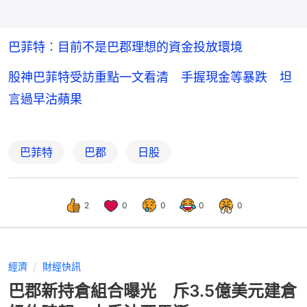
巴菲特︰目前不是巴郡理想的資金投放環境
股神巴菲特受訪重點一文看清 手握現金等暴跌 坦
言過早沽蘋果
巴菲特
巴郡
日股
2
0
0
0
0
經濟
財經快訊
巴郡新持倉組合曝光 斥3.5億美元建倉