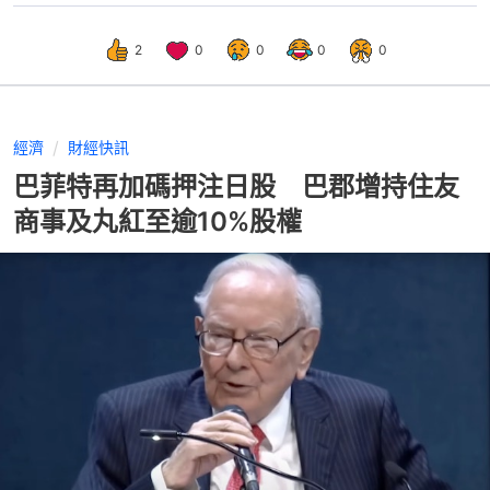
2
0
0
0
0
經濟
財經快訊
巴菲特再加碼押注日股 巴郡增持住友
商事及丸紅至逾10%股權