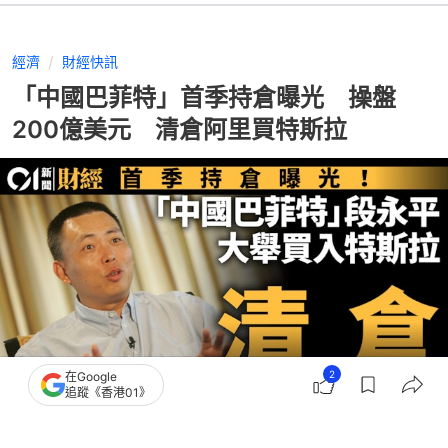
經濟
財經快訊
「中國巴菲特」首季持倉曝光 操盤
200億美元 清倉阿里買特斯拉
2
在Google
追蹤《香港01》
撰文：
胡劍銘
出版：
2026-05-21 10:00
更新：
2026-05-21 12:24