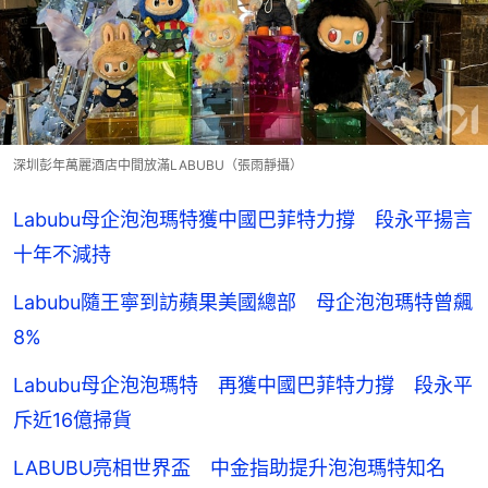
深圳彭年萬麗酒店中間放滿LABUBU（張雨靜攝）
Labubu母企泡泡瑪特獲中國巴菲特力撐 段永平揚言
十年不減持
Labubu隨王寧到訪蘋果美國總部 母企泡泡瑪特曾飆
8%
Labubu母企泡泡瑪特 再獲中國巴菲特力撐 段永平
斥近16億掃貨
LABUBU亮相世界盃 中金指助提升泡泡瑪特知名