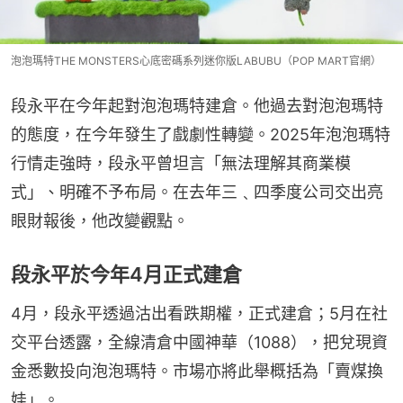
泡泡瑪特THE MONSTERS心底密碼系列迷你版LABUBU（POP MART官網）
段永平在今年起對泡泡瑪特建倉。他過去對泡泡瑪特
的態度，在今年發生了戲劇性轉變。2025年泡泡瑪特
行情走強時，段永平曾坦言「無法理解其商業模
式」、明確不予布局。在去年三﹑四季度公司交出亮
眼財報後，他改變觀點。
段永平於今年4月正式建倉
4月，段永平透過沽出看跌期權，正式建倉；5月在社
交平台透露，全線清倉中國神華（1088），把兌現資
金悉數投向泡泡瑪特。市場亦將此舉概括為「賣煤換
娃」。