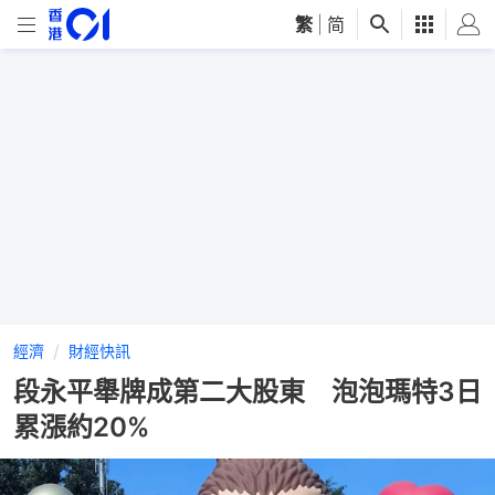
繁
|
简
經濟
財經快訊
段永平舉牌成第二大股東 泡泡瑪特3日
累漲約20%