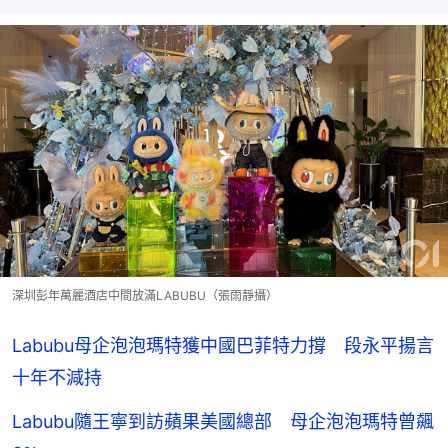
深圳彭年萬麗酒店中間放滿LABUBU（張雨靜攝）
Labubu母企泡泡瑪特獲中國巴菲特力撐 段永平揚言
十年不減持
Labubu隨王寧到訪蘋果美國總部 母企泡泡瑪特曾飆