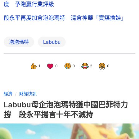
度 予跑贏行業評級
段永平再度加倉泡泡瑪特 清倉神華「賣煤換娃」
泡泡瑪特
Labubu
1
0
0
2
0
經濟
財經快訊
Labubu母企泡泡瑪特獲中國巴菲特力
撐 段永平揚言十年不減持