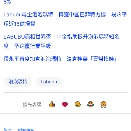
8%
Labubu母企泡泡瑪特 再獲中國巴菲特力撐 段永平
斥近16億掃貨
LABUBU亮相世界盃 中金指助提升泡泡瑪特知名
度 予跑贏行業評級
段永平再度加倉泡泡瑪特 清倉神華「賣煤換娃」
泡泡瑪特
Labubu
搶先表達
經濟
財經快訊