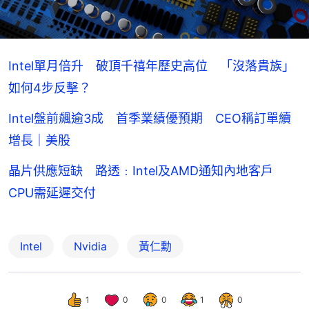
Intel單月倍升 破頂千禧年歷史高位 「沒落貴族」
如何4步反擊？
Intel盤前飆逾3成 首季業績優預期 CEO稱訂單續
增長｜美股
晶片供應短缺 路透﹕Intel及AMD通知內地客戶
CPU需延遲交付
Intel
Nvidia
黃仁勳
1
0
0
1
0