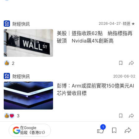
財經快訊
2026-04-27
精選 ★
美股｜道指收跌62點 納指標指再
破頂 Nvidia飆4%創新高
2
財經快訊
2026-06-02
彭博︰Arm或提前實現150億美元AI
芯片營收目標
3
1
在Google
財經快訊
2025-11-20
追蹤《香港01》
Nvidia盤前升半成 上季業績勝預