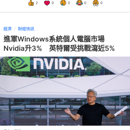
2
0
0
0
0
經濟
財經快訊
進軍Windows系統個人電腦市場
Nvidia升3% 英特爾受挑戰瀉近5%