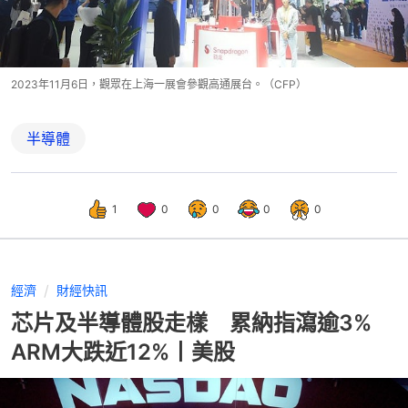
2023年11月6日，觀眾在上海一展會參觀高通展台。（CFP）
半導體
1
0
0
0
0
經濟
財經快訊
芯片及半導體股走樣 累納指瀉逾3%
ARM大跌近12%丨美股