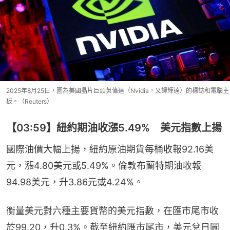
2025年8月25日，圖為美國晶片巨頭英偉達（Nvidia，又譯輝達）的標誌和電腦主
板。（Reuters）
【03:59】紐約期油收漲5.49% 美元指數上揚
國際油價大幅上揚，紐約原油期貨每桶收報92.16美
元，漲4.80美元或5.49%。倫敦布蘭特期油收報
94.98美元，升3.86元或4.24%。
衡量美元對六種主要貨幣的美元指數，在匯市尾市收
於99.20，升0.3%。截至紐約匯市尾市，美元兌日圓