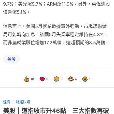
9.7%；美光瀉9.7%；ARM瀉11.9%。另外，英偉達股
價暫瀉5.1%。
消息面上，美國5月就業數據意外強勁，市場恐聯儲
局可能轉向加息。該國5月失業率穩定維持在4.3%，
而非農就業職位增加17.2萬個，遠超預期的8.5萬個。
美股
10
0
0
4
1
經濟
財經快訊
美股｜道指收市升46點 三大指數再破