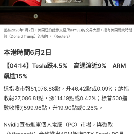
圖為2026年1月2日，美國紐約證券交易所(NYSE)的交易大廳，擺有美國總統特朗
普（Donald Trump）的相片。（Reuters）
本港時間6月2日
【04:14】Tesla跌4.5% 高通瀉近9% ARM
飆逾15%
道指收市報51,078.88點，升46.42點或0.09%；納指
收報27,086.81點，漲114.19點或0.42%；標普500指
數收報7,599.96點，升19.90點或0.26%。
Nvidia宣布進軍個人電腦（PC）市場，與微軟