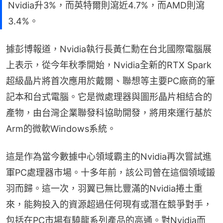
Nvidia升3%，而英特爾則瀉近4.7%，而AMD則瀉
3.4%。
據彭博報道，Nvidia執行長黃仁勳在台北國際電腦展
上表示，從今年秋季開始，Nvidia全新的RTX Spark
超級晶片將首次應用於戴爾、聯想等主要PC廠商的筆
記本和台式電腦。它是微處理器與圖形晶片相結合的
產物，由台灣企業聯發科協助開發，將用來運行基於
Arm的微軟Windows系統。
這是作為當今數據中心領域霸主的Nvidia再次嘗試進
軍PC處理器市場。十多年前，該公司曾在這個領域鎩
羽而歸。這一次，羽翼已無比豐滿的Nvidia捲土重
來，能夠投入的資源超過任何現有或潛在競爭對手，
包括在PC市場有驍龍系列產品的高通。對Nvidia而