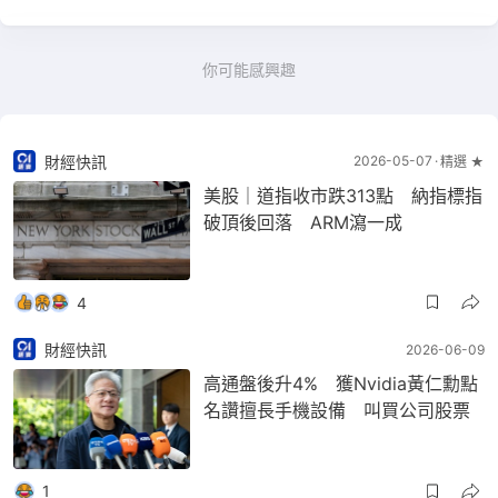
你可能感興趣
財經快訊
2026-05-07
精選 ★
美股｜道指收市跌313點 納指標指
破頂後回落 ARM瀉一成
4
財經快訊
2026-06-09
高通盤後升4% 獲Nvidia黃仁勳點
名讚擅長手機設備 叫買公司股票
1