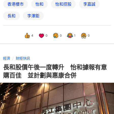
香港樓市
怡和
怡和控股
李嘉誠
長和
李澤鉅
4
0
0
1
0
經濟
財經快訊
長和股價午後一度轉升 怡和據報有意
購百佳 並計劃與惠康合併