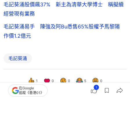
毛記葵涌股價飆37% 新主為清華大學博士 稱擬續
經營現有業務
毛記葵涌易手 陳強及阿Bu悉售65%股權予馬黎陽
作價1.2億元
毛記葵涌
1
0
0
5
0
1
在Google
追蹤《香港01》
經濟
財經快訊
中東局勢前景未明 ATMJ跌幅逾2%
累恒生指數跌近400點