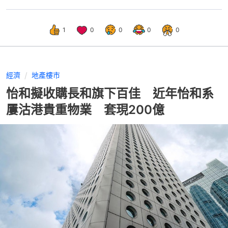
1
0
0
0
0
經濟
地產樓市
怡和擬收購長和旗下百佳 近年怡和系
屢沽港貴重物業 套現200億