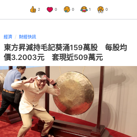
2
0
0
1
0
經濟
財經快訊
東方昇減持毛記葵涌159萬股 每股均
價3.2003元 套現近509萬元