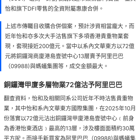
怡和旗下DFI零售的全資附屬惠康合併。
上述市傳矚目收購合併個案，預計涉資相當龐大，而
近年怡和亦多次大手沽售旗下多項香港貴重物業套
現，套現接近200億元。當中以系內文華東方以72億
元將銅鑼灣商廈港島壹號中心13層賣予阿里巴巴
（09988)與螞蟻集團等，成交金額最大。
銅鑼灣甲廈多層物業72億沽予阿里巴巴
翻查資料，怡和及相關同系公司近年不時沽售貴重物
業，其中怡和系內文華東方國際集團，在2025年10月
份落實以72億元沽出銅鑼灣甲廈港島壹號中心﹙前身
為香港怡東酒店﹚最高的13層，涉及樓面面積約30萬
平方呎。而接手新買家為阿里巴巴（09988)與螞蟻集