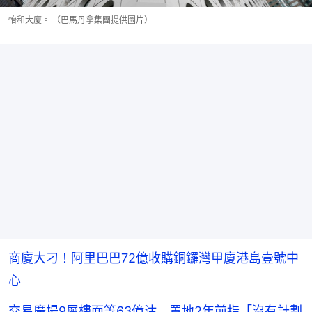
怡和大廈。 （巴馬丹拿集團提供圖片）
商廈大刁！阿里巴巴72億收購銅鑼灣甲廈港島壹號中
心
交易廣場9層樓面等63億沽 置地2年前指「沒有計劃