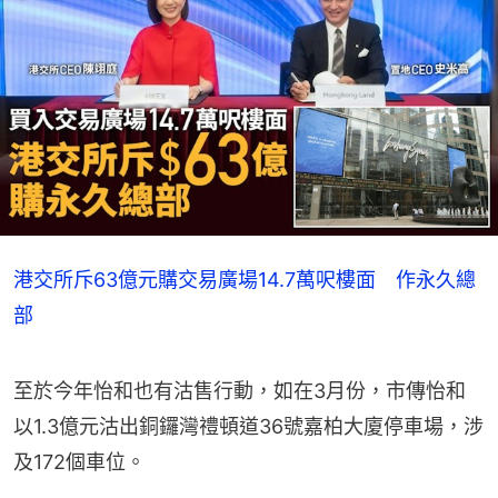
港交所斥63億元購交易廣場14.7萬呎樓面 作永久總
部
至於今年怡和也有沽售行動，如在3月份，市傳怡和
以1.3億元沽出銅鑼灣禮頓道36號嘉柏大廈停車場，涉
及172個車位。