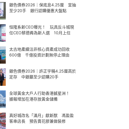
銀色債券2026｜保底息4.25厘 宜抽
至少20手 銀行認購優惠大盤點
恒隆系新CEO曝光！ 玩具反斗城現
任CEO蔡德粦為新人選 10月上任
太古地產續沽非核心資產成功回收
600億 千億投資計劃無停止理由
銀色債券2026｜許正宇稱4.25厘高於
定存 中銀籲至少認購20手
全球黃金大戶人行助香港撼星洲！
據報增加在港存放黃金儲備
真好城改名「滿月」獻新猷 馮盈盈
客串店長 預告賣花膠兼做裝修