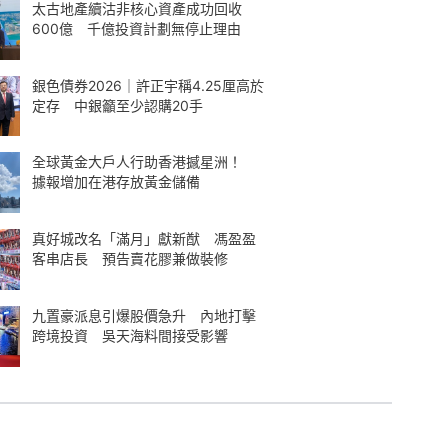
太古地產續沽非核心資產成功回收
600億 千億投資計劃無停止理由
銀色債券2026｜許正宇稱4.25厘高於
定存 中銀籲至少認購20手
全球黃金大戶人行助香港撼星洲！
據報增加在港存放黃金儲備
真好城改名「滿月」獻新猷 馮盈盈
客串店長 預告賣花膠兼做裝修
九置豪派息引爆股價急升 內地打擊
跨境投資 吳天海料間接受影響