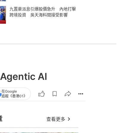
九置豪派息引爆股價急升 內地打擊
跨境投資 吳天海料間接受影響
tic AI
在Google
追蹤《香港01》
章
查看更多