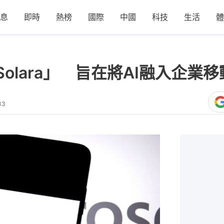
息
即時
熱榜
國際
中國
科技
生活
體
t Solara」 旨在將AI融入企業
33