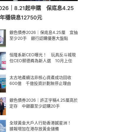
26｜8.21起申購 保底息4.25
年穩袋息12750元
銀色債券2026｜保底息4.25厘 宜抽
至少20手 銀行認購優惠大盤點
恒隆系新CEO曝光！ 玩具反斗城現
任CEO蔡德粦為新人選 10月上任
太古地產續沽非核心資產成功回收
600億 千億投資計劃無停止理由
銀色債券2026｜許正宇稱4.25厘高於
定存 中銀籲至少認購20手
全球黃金大戶人行助香港撼星洲！
據報增加在港存放黃金儲備