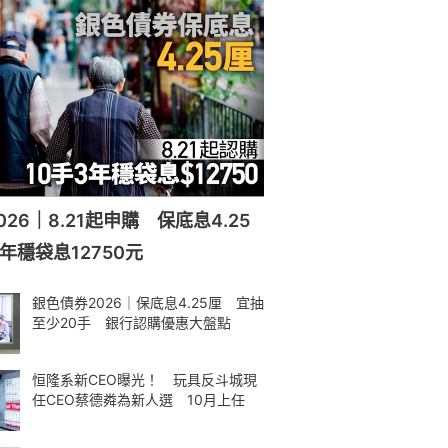
26｜8.21起申購 保底息4.25
年穩袋息12750元
銀色債券2026｜保底息4.25厘 宜抽
至少20手 銀行認購優惠大盤點
恒隆系新CEO曝光！ 玩具反斗城現
任CEO蔡德粦為新人選 10月上任