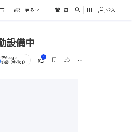
育
經濟
更多
01深圳
繁
觀點
|
简
健康
好食玩飛
登入
女
移動設備中
1
在Google
追蹤《香港01》