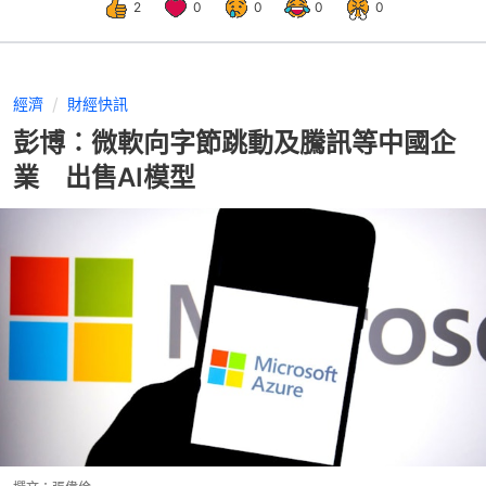
2
0
0
0
0
經濟
財經快訊
彭博︰微軟向字節跳動及騰訊等中國企
業 出售AI模型