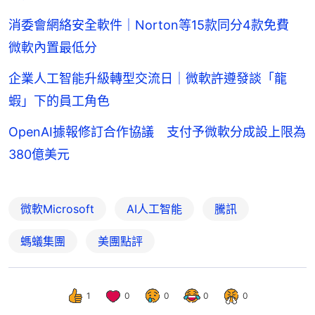
消委會網絡安全軟件｜Norton等15款同分4款免費
微軟內置最低分
企業人工智能升級轉型交流日｜微軟許遵發談「龍
蝦」下的員工角色
OpenAI據報修訂合作協議 支付予微軟分成設上限為
380億美元
微軟Microsoft
AI人工智能
騰訊
螞蟻集團
美團點評
1
0
0
0
0