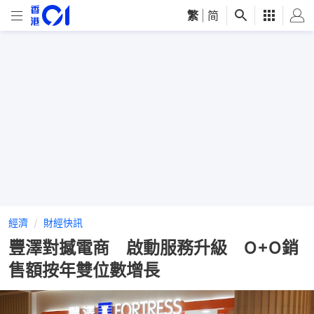
繁
|
简
經濟
財經快訊
豐澤對撼電商 啟動服務升級 O+O銷
售額按年雙位數增長