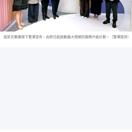
屈臣氏集團旗下豐澤宣布，由即日起啟動最大規模的服務升級計劃。（豐澤提供）