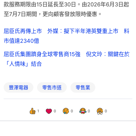
款服務期限由15日延長至30日。由2026年6月3日起
至7月7日期間，更向顧客發放限時優惠。
屈臣氏再傳上市 外媒︰擬下半年港英雙重上市 料
市值達2340億
屈臣氏集團躋身全球零售商15強 倪文玲︰關鍵在於
「人情味」結合
豐澤電器
零售市道
零售業
1
0
0
0
0