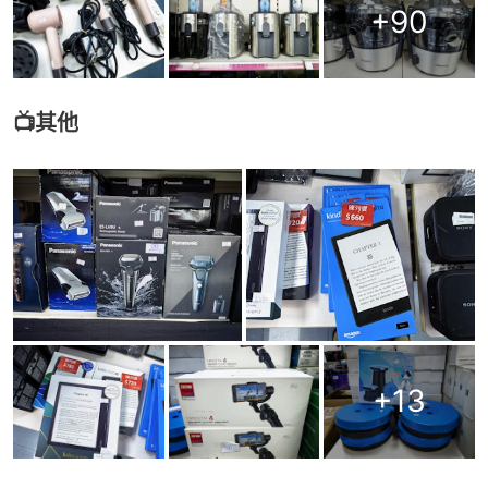
+
90
📺其他
+
13