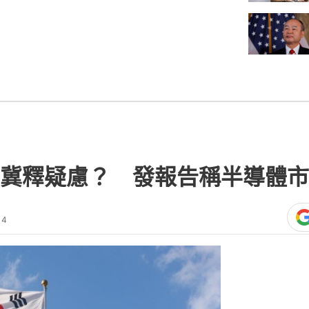
冀釋疑慮？ 發報告稱半導體市
14