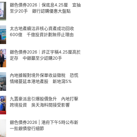
銀色債券2026｜保底息4.25厘 宜抽
至少20手 銀行認購優惠大盤點
太古地產續沽非核心資產成功回收
600億 千億投資計劃無停止理由
銀色債券2026｜許正宇稱4.25厘高於
定存 中銀籲至少認購20手
內地據報對境外保單收益徵稅 恐慌
情緒蔓延本港地產股 新地瀉5%
九置豪派息引爆股價急升 內地打擊
跨境投資 吳天海料間接受影響
銀色債券2026 | 港府下午5時公布新
一批銀債發行細節