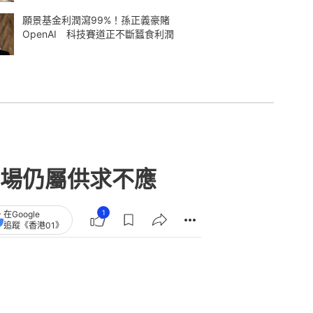
願景基金利潤瀉99%！孫正義豪賭
OpenAI 科技賽道正不斷蠶食利潤
場仍屬供求不應
1
在Google
追蹤《香港01》