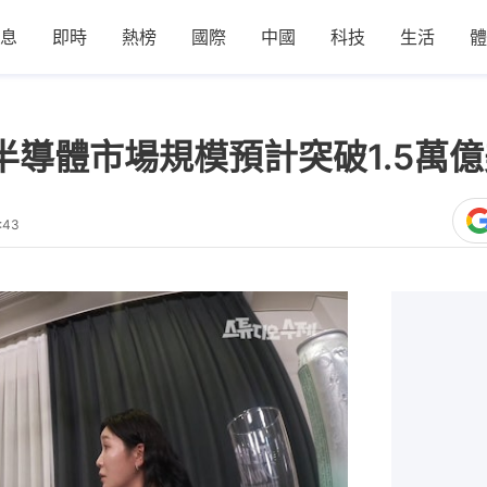
息
即時
熱榜
國際
中國
科技
生活
體
半導體市場規模預計突破1.5萬
:43