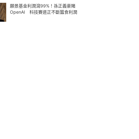
願景基金利潤瀉99%！孫正義豪賭
OpenAI 科技賽道正不斷蠶食利潤