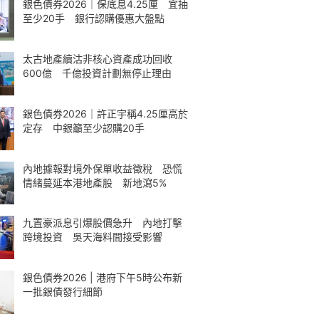
銀色債券2026｜保底息4.25厘 宜抽
至少20手 銀行認購優惠大盤點
太古地產續沽非核心資產成功回收
600億 千億投資計劃無停止理由
銀色債券2026｜許正宇稱4.25厘高於
定存 中銀籲至少認購20手
內地據報對境外保單收益徵稅 恐慌
情緒蔓延本港地產股 新地瀉5%
九置豪派息引爆股價急升 內地打擊
跨境投資 吳天海料間接受影響
銀色債券2026 | 港府下午5時公布新
一批銀債發行細節