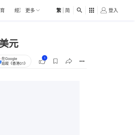
育
經濟
更多
01深圳
繁
觀點
|
简
健康
好食玩飛
登入
女
億美元
1
在Google
追蹤《香港01》