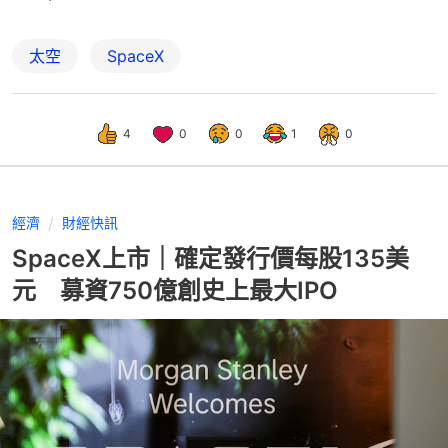
太空
SpaceX
4
0
0
1
0
經濟
財經快訊
SpaceX上市｜確定發行價每股135美
元 募資750億創史上最大IPO