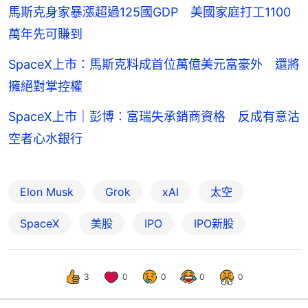
馬斯克身家暴漲超過125國GDP 美國家庭打工1100
萬年先可賺到
SpaceX上市：馬斯克料成首位萬億美元富豪外 還將
擁絕對掌控權
SpaceX上市｜彭博︰富瑞失承銷商資格 反成有意沽
空者心水銀行
Elon Musk
Grok
xAI
太空
SpaceX
美股
IPO
IPO新股
3
0
0
0
0