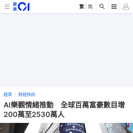
繁
|
简
經濟
財經快訊
AI樂觀情緒推動 全球百萬富豪數目增
200萬至2530萬人