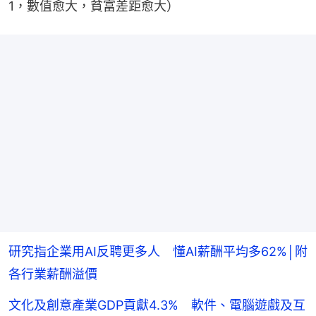
1，數值愈大，貧富差距愈大）
研究指企業用AI反聘更多人 懂AI薪酬平均多62%│附
各行業薪酬溢價
文化及創意產業GDP貢獻4.3% 軟件、電腦遊戲及互