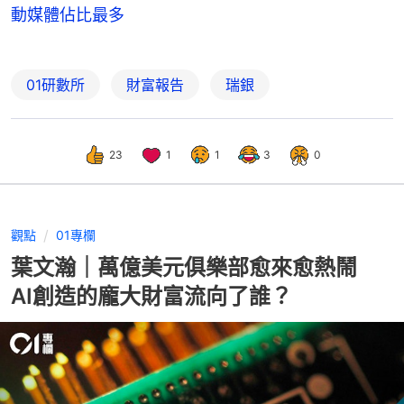
動媒體佔比最多
01研數所
財富報告
瑞銀
23
1
1
3
0
觀點
01專欄
葉文瀚｜萬億美元俱樂部愈來愈熱鬧
AI創造的龐大財富流向了誰？