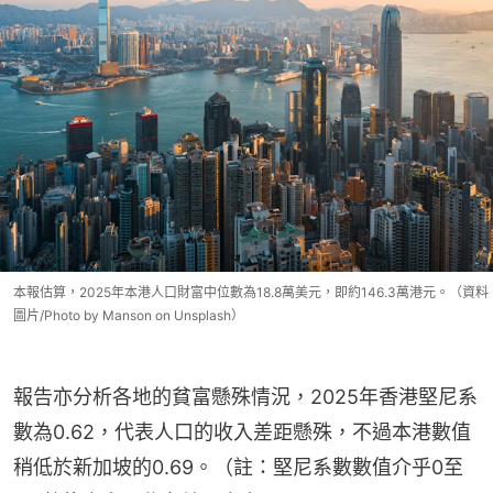
本報估算，2025年本港人口財富中位數為18.8萬美元，即約146.3萬港元。（資料
圖片/Photo by Manson on Unsplash）
報告亦分析各地的貧富懸殊情況，2025年香港堅尼系
數為0.62，代表人口的收入差距懸殊，不過本港數值
稍低於新加坡的0.69。（註：堅尼系數數值介乎0至