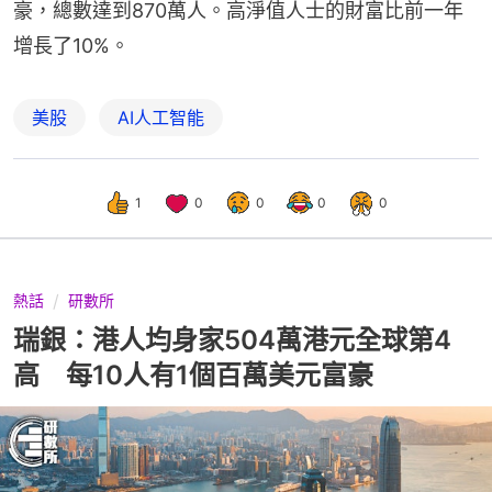
豪，總數達到870萬人。高淨值人士的財富比前一年
增長了10%。
美股
AI人工智能
1
0
0
0
0
熱話
研數所
瑞銀：港人均身家504萬港元全球第4
高 每10人有1個百萬美元富豪