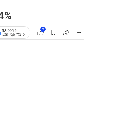
4%
2
在Google
追蹤《香港01》