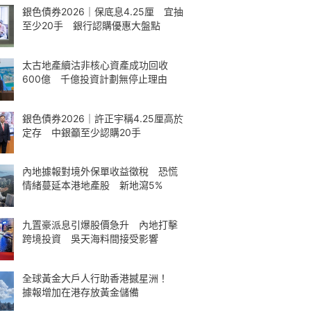
銀色債券2026｜保底息4.25厘 宜抽
至少20手 銀行認購優惠大盤點
太古地產續沽非核心資產成功回收
600億 千億投資計劃無停止理由
銀色債券2026｜許正宇稱4.25厘高於
定存 中銀籲至少認購20手
內地據報對境外保單收益徵稅 恐慌
情緒蔓延本港地產股 新地瀉5%
九置豪派息引爆股價急升 內地打擊
跨境投資 吳天海料間接受影響
全球黃金大戶人行助香港撼星洲！
據報增加在港存放黃金儲備