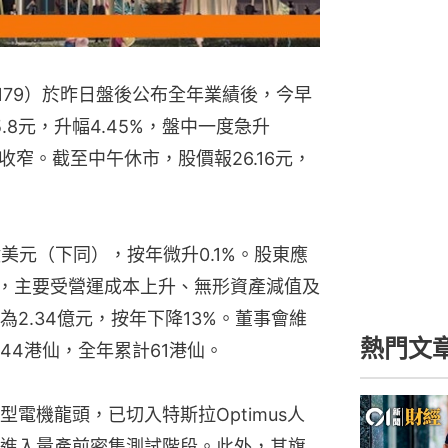
179）於昨日盤後公布全年業績後，今早
8元，升幅4.45%，盤中一度急升
升幅收窄。截至中午休市，股價報26.16元，
億美元（下同），按年微升0.1%。股東應
1%，主要受營運成本上升、無形資產減值及
2.34億元，按年下降13%。董事會維
熱門文
44港仙，全年累計61港仙。
電機龍頭，已切入特斯拉Optimus人
進入量產前密集測試階段。此外，其旗