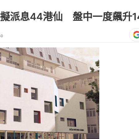
擬派息44港仙 盤中一度飆升1
30