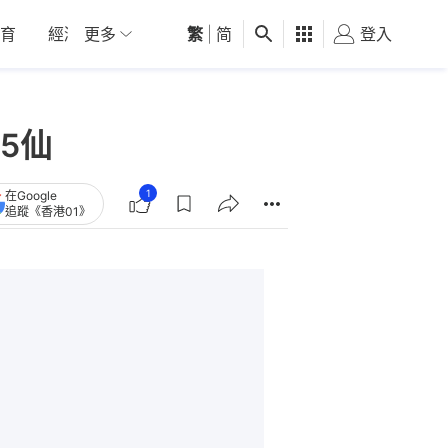
育
經濟
更多
01深圳
繁
觀點
|
简
健康
好食玩飛
登入
女
5仙
1
在Google
追蹤《香港01》