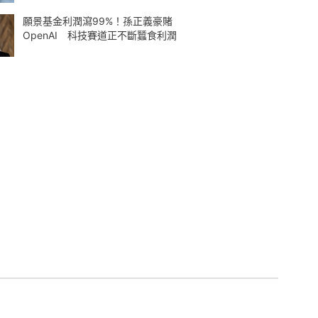
願景基金利潤瀉99%！孫正義豪賭
OpenAI 科技賽道正不斷蠶食利潤