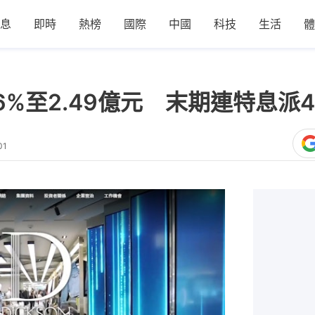
息
即時
熱榜
國際
中國
科技
生活
體
%至2.49億元 末期連特息派4
01