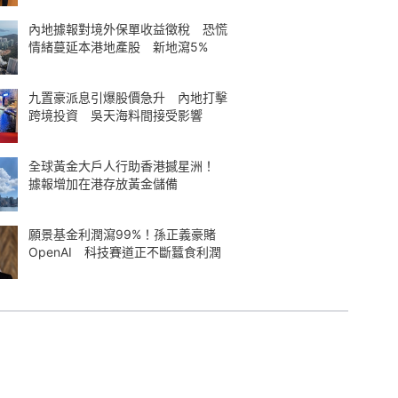
內地據報對境外保單收益徵稅 恐慌
情緒蔓延本港地產股 新地瀉5%
九置豪派息引爆股價急升 內地打擊
跨境投資 吳天海料間接受影響
全球黃金大戶人行助香港撼星洲！
據報增加在港存放黃金儲備
願景基金利潤瀉99%！孫正義豪賭
OpenAI 科技賽道正不斷蠶食利潤