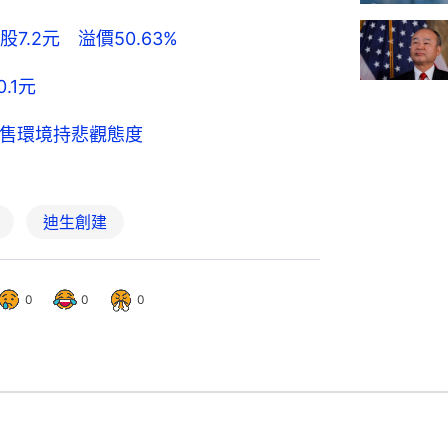
.2元 溢價50.63%
.1元
零售環境持悲觀態度
迪生創建
0
0
0