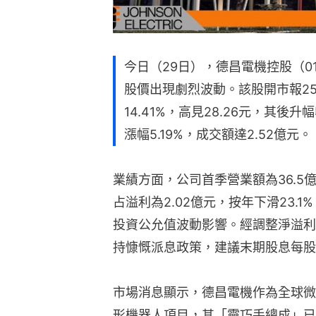
今日（29日），德昌電機控股（0
股價出現劇烈波動。該股開市報25.
14.41%，高見28.26元，其後
漲幅5.19%，成交額達2.52億元。
業績方面，公司首季營業額為36.5
占溢利為2.02億元，按年下滑23.
投資公允值波動影響。經調整淨溢利為
持慷慨派息政策，建議末期股息每股
市場消息顯示，德昌電機作為全球微型
形機器人項目，其「靈巧手總成」已