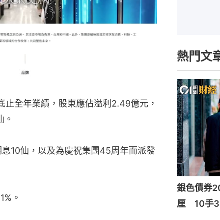
熱門文
底止全年業績，股東應佔溢利2.49億元，
仙。
息10仙，以及為慶祝集團45周年而派發
銀色債券20
1%。
厘 10手3