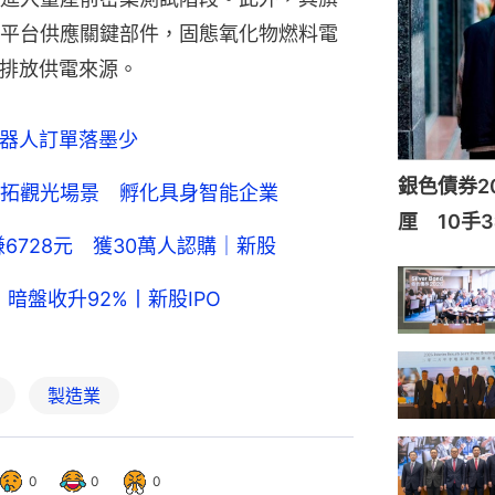
平台供應關鍵部件，固態氧化物燃料電
低排放供電來源。
機器人訂單落墨少
銀色債券20
拓觀光場景 孵化具身智能企業
厘 10手3
6728元 獲30萬人認購｜新股
暗盤收升92%丨新股IPO
製造業
0
0
0