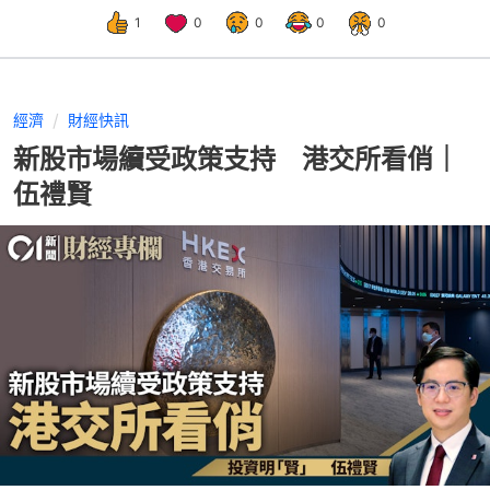
1
0
0
0
0
經濟
財經快訊
新股市場續受政策支持 港交所看俏｜
伍禮賢