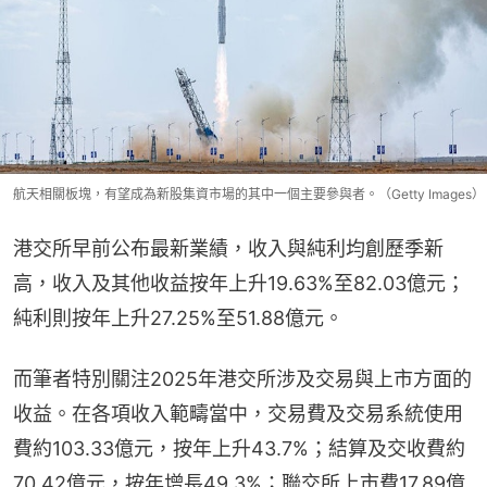
航天相關板塊，有望成為新股集資市場的其中一個主要參與者。（Getty Images）
港交所早前公布最新業績，收入與純利均創歷季新
高，收入及其他收益按年上升19.63%至82.03億元；
純利則按年上升27.25%至51.88億元。
而筆者特別關注2025年港交所涉及交易與上市方面的
收益。在各項收入範疇當中，交易費及交易系統使用
費約103.33億元，按年上升43.7%；結算及交收費約
70.42億元，按年增長49.3%；聯交所上市費17.89億