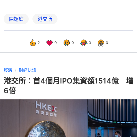
陳翊庭
港交所
2
0
0
0
0
經濟
財經快訊
港交所：首4個月IPO集資額1514億 增
6倍