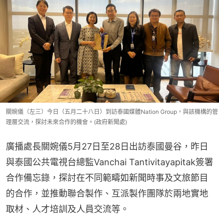
關婉儀（左三）今日（五月二十八日）到訪泰國媒體Nation Group，與該機構的管
理層交流，探討未來合作的機會。(政府新聞處)
廣播處長關婉儀5月27日至28日出訪泰國曼谷，昨日
與泰國公共電視台總監Vanchai Tantivitayapitak簽署
合作備忘錄，探討在不同範疇如新聞時事及文旅節目
的合作，並推動聯合製作、互派製作團隊於兩地實地
取材、人才培訓及人員交流等。