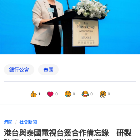
銀行公會
泰國
1
0
0
0
0
港聞
社會新聞
港台與泰國電視台簽合作備忘錄 研製