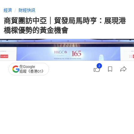
經濟
財經快訊
商貿團訪中亞｜貿發局馬時亨：展現港
橋樑優勢的黃金機會
2
在Google
追蹤《香港01》
撰文：
黃捷
出版：
2026-06-01 21:45
更新：
2026-06-02 11:37