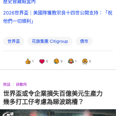
歷史曾藏鞋盒內
2026世界盃｜美國隊獲教宗良十四世公開支持：「祝
他們一切順利」
世界盃
花旗集團 Citigroup
債市
1
0
0
1
0
熱話
研數所
世界盃或令企業損失百億美元生產力
幾多打工仔考慮為睇波跳槽？