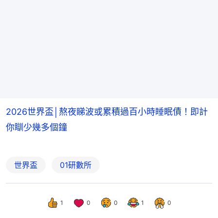
2026世界盃│熬夜睇波或累積過百小時睡眠債！即計
你瞓少幾多個鐘
世界盃
01研數所
1
0
0
1
0