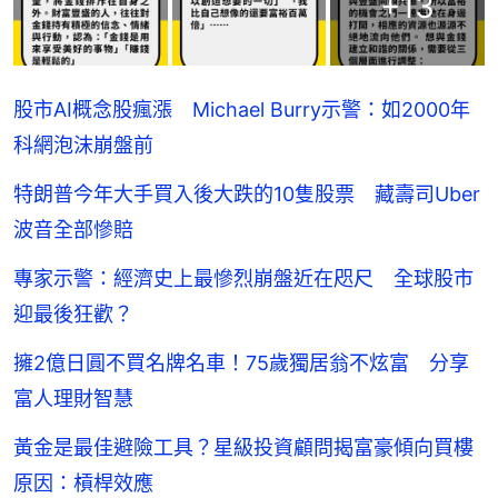
+
13
股市AI概念股瘋漲 Michael Burry示警：如2000年
科網泡沫崩盤前
特朗普今年大手買入後大跌的10隻股票 藏壽司Uber
波音全部慘賠
專家示警：經濟史上最慘烈崩盤近在咫尺 全球股市
迎最後狂歡？
擁2億日圓不買名牌名車！75歲獨居翁不炫富 分享
富人理財智慧
黃金是最佳避險工具？星級投資顧問揭富豪傾向買樓
原因：槓桿效應