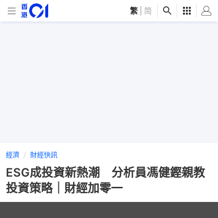
繁
|
简
經濟
財經快訊
ESG成投資新熱潮 分析員馮健鏗親教
投資策略｜財經加零一