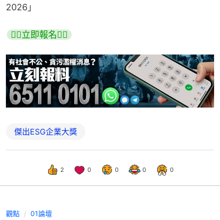
2026」
👉🏻立即報名👈🏻
傑出ESG企業大獎
2
0
0
0
0
觀點
01論壇