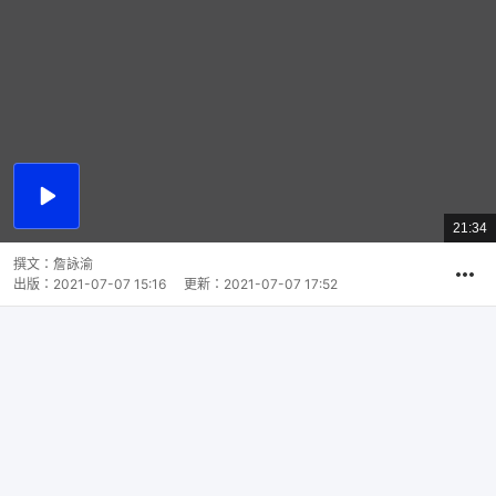
播
放
21:34
總
影
共
片
時
撰文：
詹詠渝
間
出版：
2021-07-07 15:16
更新：
2021-07-07 17:52