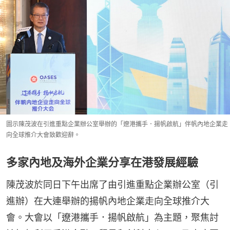
圖示陳茂波在引進重點企業辦公室舉辦的「遼港攜手．揚帆啟航」伴帆內地企業走
向全球推介大會致歡迎辭。
多家內地及海外企業分享在港發展經驗
陳茂波於同日下午出席了由引進重點企業辦公室（引
進辦）在大連舉辦的揚帆內地企業走向全球推介大
會。大會以「遼港攜手．揚帆啟航」為主題，聚焦討