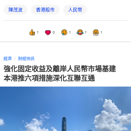
陳茂波
香港股市
人民幣
1
0
1
1
1
經濟
財經快訊
強化固定收益及離岸人民幣市場基建
本港推六項措施深化互聯互通