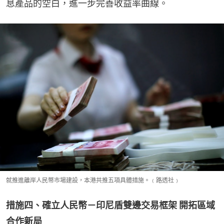
息產品的空白，進一步完善收益率曲線。
就推進離岸人民幣市場建設，本港共推五項具體措施。﹙路透社﹚
措施四、確立人民幣－印尼盾雙邊交易框架 開拓區域
合作新局