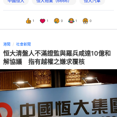
中國恒大
恒大物業（6666）
恒大汽車
1
1
0
1
0
港聞
社會新聞
恒大清盤人不滿證監與羅兵咸達10億和
解協議 指有越權之嫌求覆核