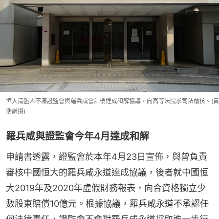
恒大清盤人不滿證監會與羅兵咸會計樓達成和解協議，向高等法院求司法覆核。(黃
浩謙攝)
羅兵咸與證監會今年4月達成和解
申請書透露，證監會於本年4月23日宣佈，與曾負責
審核中國恒大的羅兵咸永道達成協議，後者就中國恒
大2019年及2020年虛假財務報表，向合資格獨立少
數股東賠償10億元。根據協議，羅兵咸永道不承認任