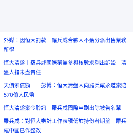
外媒︰因恒大罰款 羅兵咸合夥人不獲分派出售業務
所得
恒大清盤｜羅兵咸國際稱無參與核數求剔出訴訟 清
盤人指未盡責任
天價索償額！ 彭博：恒大清盤人向羅兵咸永道索賠
570億人民幣
恒大清盤案今聆訊 羅兵咸國際申剔出除被告名單
羅兵咸︰對恒大審計工作表現低於持份者期望 羅兵
咸中國已作整改