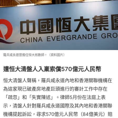
羅兵咸永道曾擔任恒大核數師。（資料圖片）
遭恒大清盤人入稟索償570億元人民幣
恒大清盤人聲稱，羅兵咸永道內地和香港關聯機構在
為這家現已破產房地產巨頭進行的審計工作中存在
「疏忽」和「失實陳述」。律師5月份在法庭上表
示，清盤人針對羅兵咸永道國際及其內地和香港關聯
機構提起訴訟，尋求570億元人民幣（84億美元）賠