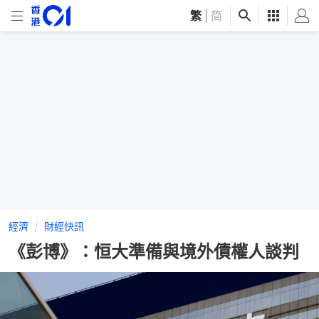
繁
|
简
經濟
財經快訊
《彭博》：恒大準備與境外債權人談判