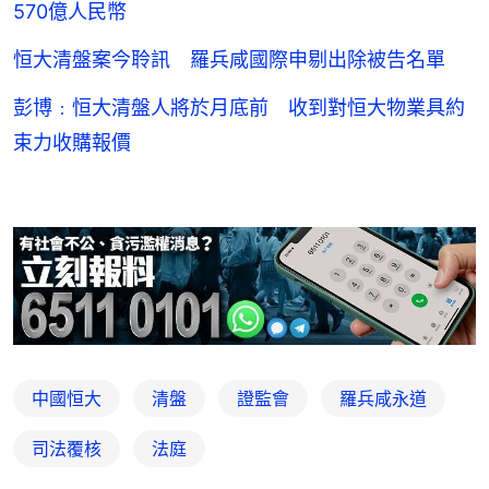
570億人民幣
恒大清盤案今聆訊 羅兵咸國際申剔出除被告名單
彭博﹕恒大清盤人將於月底前 收到對恒大物業具約
束力收購報價
中國恒大
清盤
證監會
羅兵咸永道
司法覆核
法庭