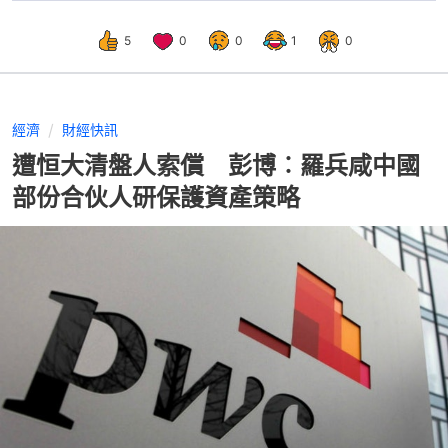
5
0
0
1
0
經濟
財經快訊
遭恒大清盤人索償 彭博︰羅兵咸中國
部份合伙人研保護資產策略