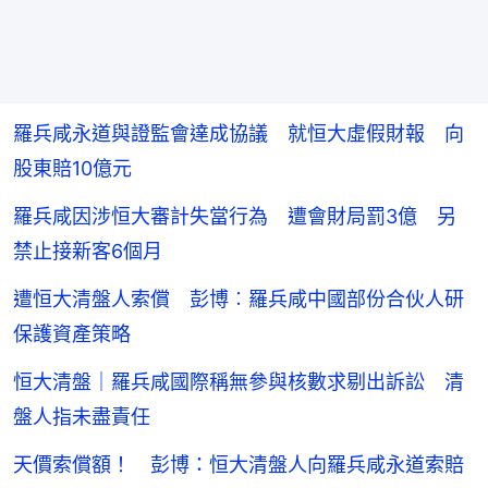
羅兵咸永道與證監會達成協議 就恒大虛假財報 向
股東賠10億元
羅兵咸因涉恒大審計失當行為 遭會財局罰3億 另
禁止接新客6個月
遭恒大清盤人索償 彭博︰羅兵咸中國部份合伙人研
保護資產策略
恒大清盤｜羅兵咸國際稱無參與核數求剔出訴訟 清
盤人指未盡責任
天價索償額！ 彭博：恒大清盤人向羅兵咸永道索賠