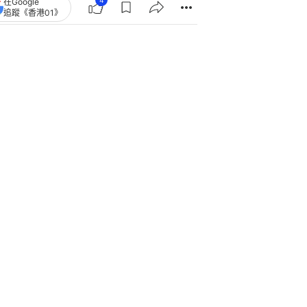
4
在Google
追蹤《香港01》