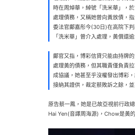
時在周焯華，綽號「洗米華」，於
處理債務，又稱她曾向黃放債，指
委法官鄺嘉彤今(30日)在高院下
「洗米華」曾介入處理，黃償還逾
鄺官又指，博彩信貸只能由持牌的
處理黃的債務，但其職責僅負責拉
成協議，她甚至乎沒權發出博彩，
接納其證供，裁定蔡敗訴之餘，並
原告蔡一鳳，她是已故亞視前行政總裁
Hai Yen(音譯周海源)，Chow是