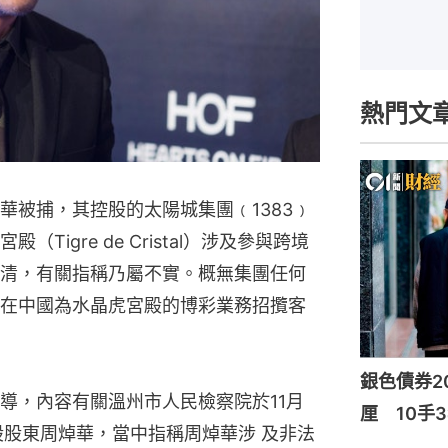
熱門文
華被捕，其控股的太陽城集團﹙1383﹚
igre de Cristal）涉及參與跨境
清，有關指稱乃屬不實。概無集團任何
在中國為水晶虎宮殿的博彩業務招攬客
銀色債券20
導，內容有關溫州市人民檢察院於11月
厘 10手3
股股東周焯華，當中指稱周焯華涉 及非法