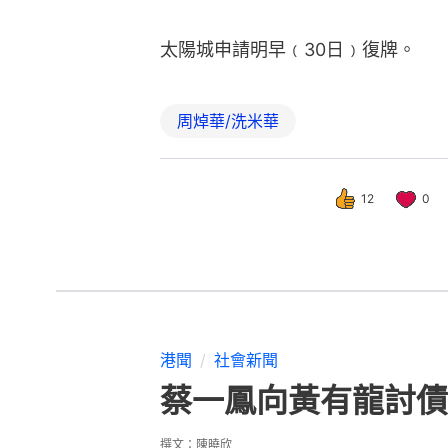
太陽城申請明早﹙30日﹚復牌。
周焯華/洗米華
12
0
港聞
社會新聞
蔡一鳳向黃有龍討債
撰文：
陳曉欣