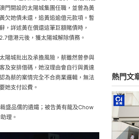
澳門開設的太陽城集團任職，並曾為黃
黃欠她債未還，追黃追逾億元款項。暫
判辭，詳述黃在償還這筆巨額賭債時，
2.7億港元後，獲太陽城解除債務。
太陽城批出及承擔風險，蔡雖然曾參與
客及安排借碼，她沒理由會自行與黃達
熱門文
認為蔡的案情完全不合商業邏輯，無法
要她支付訟費。
盛品儒的遺孀；被告黃有龍及Chow 
黃的助理。