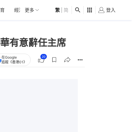
育
經濟
更多
01深圳
繁
觀點
|
简
健康
好食玩飛
登入
女
華有意辭任主席
20
在Google
追蹤《香港01》