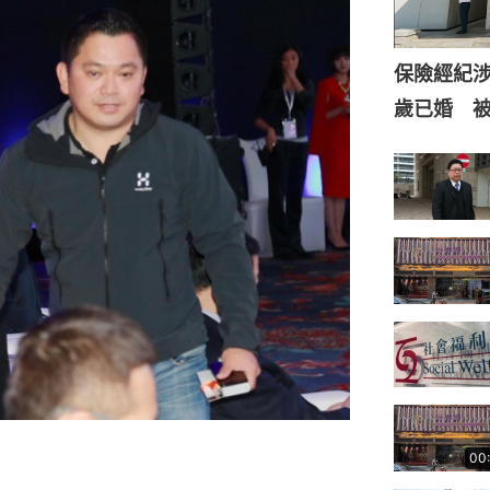
保險經紀涉
歲已婚 
00