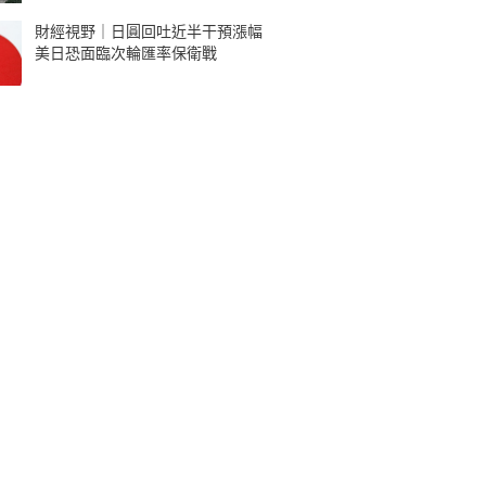
財經視野｜日圓回吐近半干預漲幅
美日恐面臨次輪匯率保衛戰