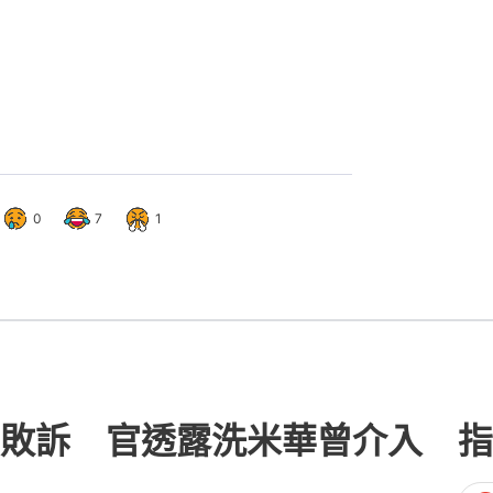
0
7
1
敗訴 官透露洗米華曾介入 指