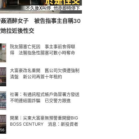
姦酒醉女子 被告指事主自稱30
被她拉近後性交
院友腸塞亡死因 事主事前食得瞓
得 法醫指急性腸塞可數小時奪命
大富豪改名重開 舊公司欠債遭強制
清盤 新公司再簽十年租約
社署：有通訊程式帳戶偽冒署方發送
不明連結圖詐騙 已交警方跟進
開業｜尖東大富豪無預警重開變BIG
BOSS CENTURY 消息：新投資者
:56