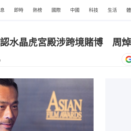
息
即時
熱榜
國際
中國
科技
生活
體
認水晶虎宮殿涉跨境賭博 周焯
0