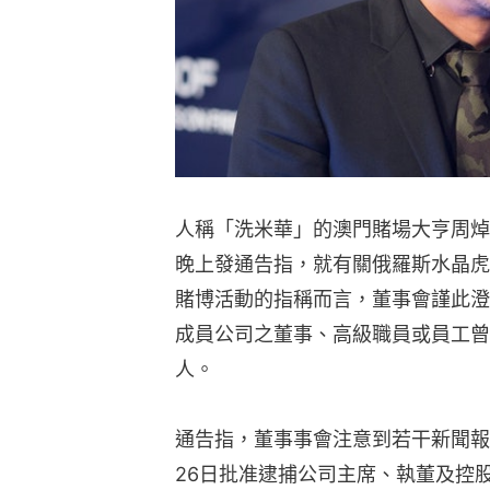
人稱「洗米華」的澳門賭場大亨周焯
晚上發通告指，就有關俄羅斯水晶虎宮殿（T
賭博活動的指稱而言，董事會謹此澄
成員公司之董事、高級職員或員工曾
人。
通告指，董事事會注意到若干新聞報
26日批准逮捕公司主席、執董及控