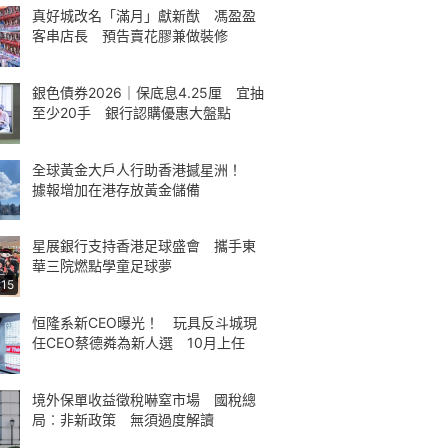
真好城改名「滿月」獻新猷 馮盈盈
客串店長 預告賣花膠兼做裝修
銀色債券2026｜保底息4.25厘 宜抽
至少20手 銀行認購優惠大盤點
全球黃金大戶人行助香港撼星洲！
據報增加在港存放黃金儲備
星展銀行支持香港足球盛會 攜手東
華三院燃點學童足球夢
:15
恒隆系新CEO曝光！ 玩具反斗城現
任CEO蔡德粦為新人選 10月上任
境外保單收益徵稅嚇窒市場 國稅總
局︰非新政策 無須過度解讀