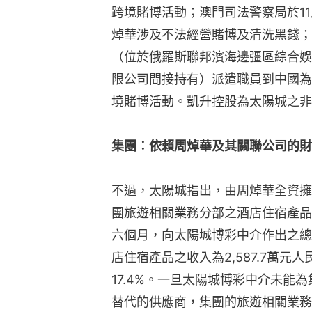
跨境賭博活動；澳門司法警察局於1
焯華涉及不法經營賭博及清洗黑錢；
（位於俄羅斯聯邦濱海邊彊區綜合娛樂
限公司間接持有）派遣職員到中國為
境賭博活動。凱升控股為太陽城之非
集團︰依賴周焯華及其關聯公司的財
不過，太陽城指出，由周焯華全資擁
團旅遊相關業務分部之酒店住宿產品的
六個月，向太陽城博彩中介作出之總採
店住宿產品之收入為2,587.7萬
17.4%。一旦太陽城博彩中介未能
替代的供應商，集團的旅遊相關業務