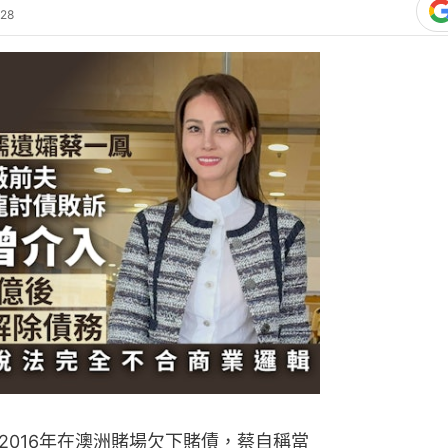
:28
2016年在澳洲賭場欠下賭債，蔡自稱當