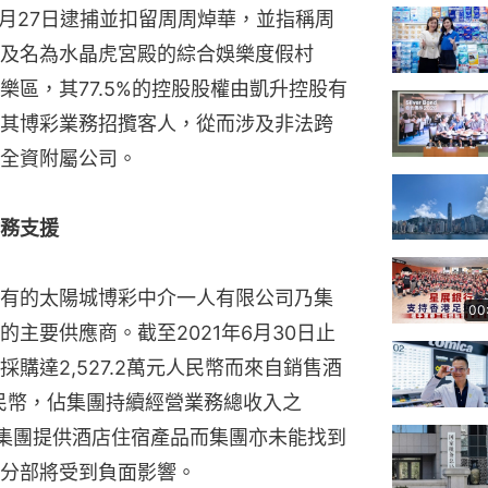
1月27日逮捕並扣留周周焯華，並指稱周
及名為水晶虎宮殿的綜合娛樂度假村
區，其77.5%的控股股權由凱升控股有
其博彩業務招攬客人，從而涉及非法跨
全資附屬公司。
務支援
有的太陽城博彩中介一人有限公司乃集
00
主要供應商。截至2021年6月30日止
購達2,527.2萬元人民幣而來自銷售酒
元人民幣，佔集團持續經營業務總收入之
為集團提供酒店住宿產品而集團亦未能找到
分部將受到負面影響。