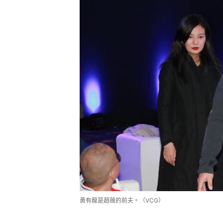
黃有龍是趙薇的前夫。（VCG）