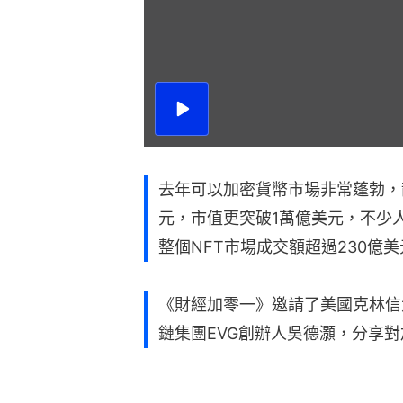
播
放
影
片
去年可以加密貨幣市場非常蓬勃，
元，市值更突破1萬億美元，不少
整個NFT市場成交額超過230億
《財經加零一》邀請了美國克林信
鏈集團EVG創辦人吳德灝，分享對