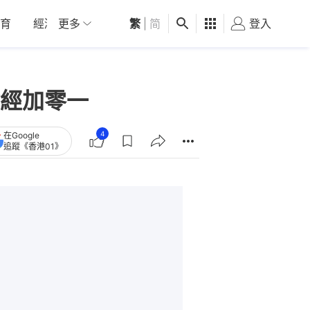
育
經濟
更多
01深圳
繁
觀點
|
简
健康
好食玩飛
登入
女
財經加零一
4
在Google
追蹤《香港01》