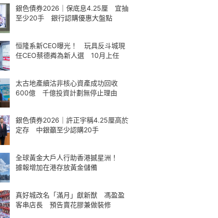
銀色債券2026｜保底息4.25厘 宜抽
至少20手 銀行認購優惠大盤點
恒隆系新CEO曝光！ 玩具反斗城現
任CEO蔡德粦為新人選 10月上任
太古地產續沽非核心資產成功回收
600億 千億投資計劃無停止理由
銀色債券2026｜許正宇稱4.25厘高於
定存 中銀籲至少認購20手
全球黃金大戶人行助香港撼星洲！
據報增加在港存放黃金儲備
真好城改名「滿月」獻新猷 馮盈盈
客串店長 預告賣花膠兼做裝修