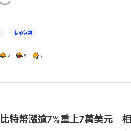
虛擬貨幣
0
0
0
比特幣漲逾7%重上7萬美元 