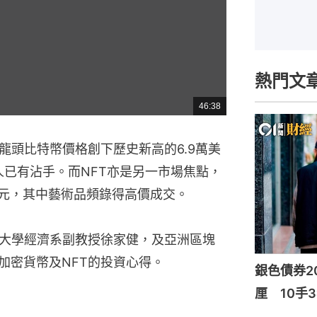
熱門文
46:38
總
共
時
間
龍頭比特幣價格創下歷史新高的6.9萬美
人已有沾手。而NFT亦是另一市場焦點，
美元，其中藝術品頻錄得高價成交。
大學經濟系副教授徐家健，及亞洲區塊
加密貨幣及NFT的投資心得。
銀色債券20
厘 10手3