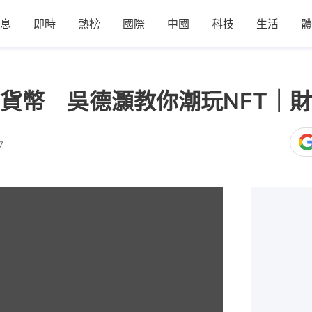
息
即時
熱榜
國際
中國
科技
生活
體
貨幣 吳德灝教你潮玩NFT｜
7