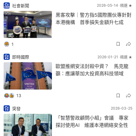
社會新聞
2026-05-14
精選 ★
黑客攻擊｜警方指5國際團伙專針對
本港機構 首季損失金額升七成
1
即時國際
2026-01-21
精選 ★
歐盟推網安法封殺中資？ 馬克龍
籲：應讓華加大投資高科技領域
13
突發
2026-03-25
「智慧警政顧問小組」會議 專家
探討使用AI 維護本港網絡安全性