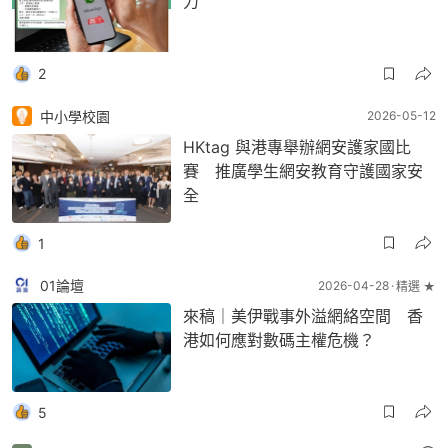
力
2
中小學校園
2026-05-12
HKtag 與港專舉辦網安護家國比
賽 推廣學生網安教育守護國家安
全
1
01論壇
2026-04-28
精選 ★
來稿｜美伊戰事外溢網絡空間 香
港如何應對數碼主權危機？
5