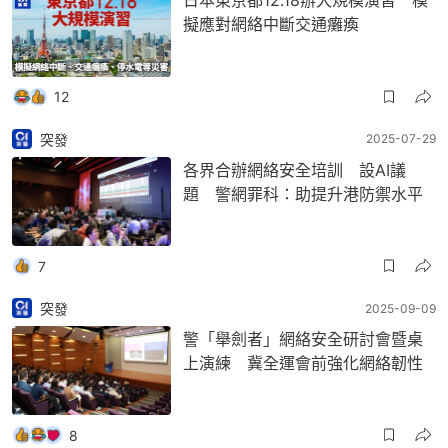
日本東京都12.18辦大規模演習 模
擬應對網絡中斷交通癱瘓
12
突發
2025-07-29
各界合辦網絡安全培訓 設AI議
題 警網罪科：助提升港防禦水平
7
突發
2025-09-09
警「舉劍者」網絡安全研討會暨桌
上演練 冀全運會前強化網絡韌性
8