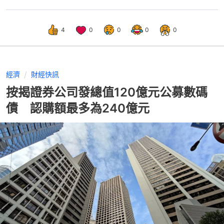
4
0
0
0
0
經濟
財經快訊
按揭證券公司發總值120億元公募數碼
債 認購額最多為240億元