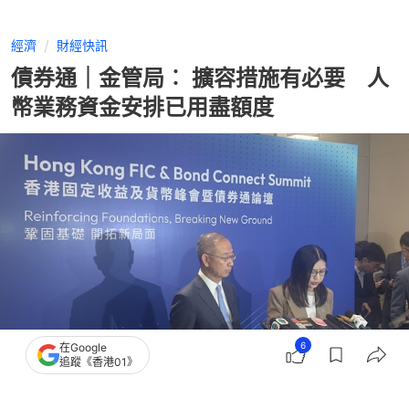
經濟
財經快訊
債券通｜金管局︰ 擴容措施有必要 人
幣業務資金安排已用盡額度
6
在Google
追蹤《香港01》
撰文：
顧慧宇
出版：
2026-07-07 12:55
更新：
2026-07-07 17:34