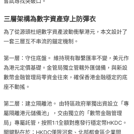
嘗試尋找突破口。
三層架構為數字資產穿上防彈衣
為了從源頭杜絕數字資產波動衝擊港元，本文設計了
一套三層互不串流的錨定機制。
第一層：守住底盤。 維持現有聯繫匯率不變，美元作
為港元定價基礎。金管局獨立管轄外匯儲備，與新設
數幣金融管理局零資金往來，確保香港金融穩定的底
座不動搖。
第二層：建立隔離池。 由特區政府單獨出資設立「專
屬隔離港元儲備池」，交由獨立的「數幣金融管理
局」專屬託管，按照1:1全額對應發行穩定幣HKDC。
關鍵點在於：HKDC僅限河套、北部都會區企業間