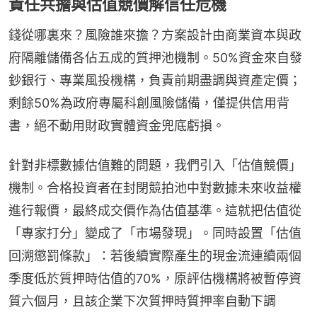
責任共擔與估值競價解信任危機
錢從哪裏來？風險誰來擔？方案設計由商業資本與政
府隔離儲備各佔五成的質押池機制。50%資金來自發
鈔銀行、專業風投機構，負責前期盡調與資產定價；
剩餘50%為政府專屬科創風險儲備，僅提供信用背
書，絕不動用財政實體資金兜底虧損。
針對非標數據估值難的問題，我們引入「估值競價」
機制。合格投資者在封閉競拍池中對數據未來收益權
進行報價，最終成交價作為估值基準。這就把估值從
「專家打分」變成了「市場發現」。同時設置「估值
回溯懲罰條款」：若後續實際產生的現金流連續兩個
季度低於質押時估值的70%，原評估機構將被暫停資
質六個月，且該企業下次質押時質押率自動下調