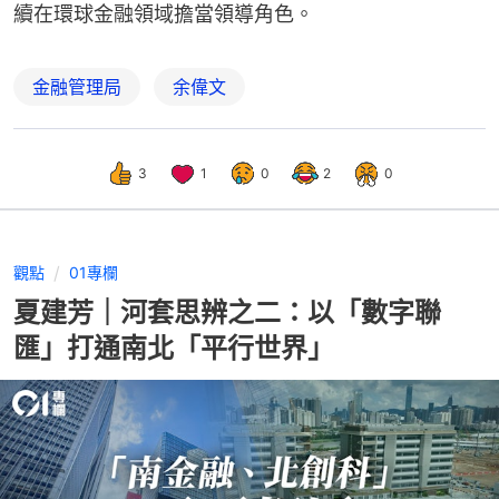
續在環球金融領域擔當領導角色。
金融管理局
余偉文
3
1
0
2
0
觀點
01專欄
夏建芳｜河套思辨之二：以「數字聯
匯」打通南北「平行世界」