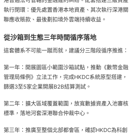
港普通法可管轄的金融違約糾紛。配套搭建三級資產
執行閉環：優先處置香港本地資產、其次執行深港關
聯應收賬款、最後劃扣境外雲端持續收益。
從沙箱到生態三年時間循序落地
這套體系不可能一蹴而就，建議分三階段循序推進：
第一年：開展園區小範圍沙箱試點，推動《數幣金融
管理局條例》立法工作，完成HKDC系統原型搭建，
篩選3至5家企業開展B2B結算測試。
第二年：擴大區域覆蓋範圍，放寬數據資產入池審核
標準，落地河套深港聯合仲裁中心。
第三年：推廣至整個北部都會區，確認HKDC為科創