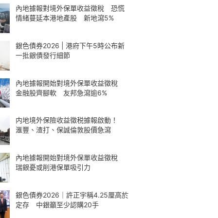
內地據報對境外保單收益徵稅 恐慌
情緒蔓延本港地產股 新地瀉5%
銀色債券2026 | 港府下午5時公布新
一批銀債發行細節
內地據報開始對境外保單收益徵稅
金融股齊腳軟 友邦急瀉逾6%
内地境外保險收益徵税據報啟動！
滙豐、渣打、保誠倫敦股價急瀉
內地據報開始對境外保單收益徵稅
瑞銀憂或削港保單吸引力
銀色債券2026｜許正宇稱4.25厘高於
定存 中銀籲至少認購20手