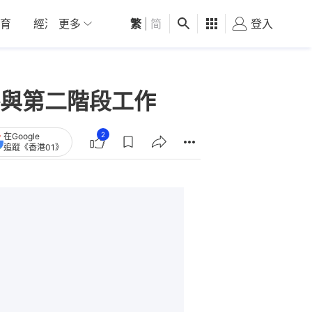
育
經濟
更多
01深圳
繁
觀點
|
简
健康
好食玩飛
登入
女
與第二階段工作
2
在Google
追蹤《香港01》