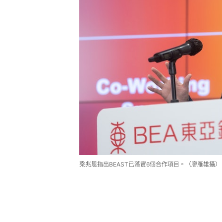
梁兆恩指出BEAST已落實6個合作項目。（廖雁雄攝）