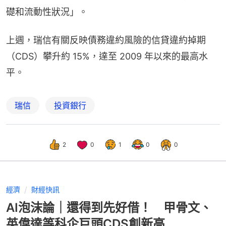
礎和流動性狀況」。
上週，瑞信有關反映債務違約風險的信貸違約掉期
（CDS）攀升約 15%，達至 2009 年以來的最高水
平。
瑞信
投資銀行
2
0
1
0
0
經濟
財經快訊
AI泡沫論｜還得到先好借！ 甲骨文、
英偉達等科企巨頭CDS創新高