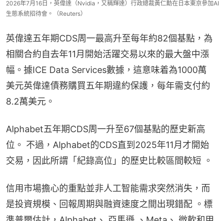
2026年7月16日，英偉達（Nvidia，又稱輝達）行政總裁黃仁勳在日本東京參加AI
生態系統招待會。（Reuters）
英偉達五年期CDS周一最高升至每年約82個基點，為
相關合約自去年11月開始活躍交易以來的最大盤中漲
幅。據ICE Data Services數據，這意味着為1000萬
美元英偉達債務購買五年期違約保護，每年需支付約
8.2萬美元。
Alphabet五年期CDS周一升至67個基點的歷史新高
位。 不過，Alphabet的CDS直到2025年11月才開始
交易，因此所謂「紀錄高位」的歷史比較區間較短 。
信用市場擔心的重點並非人工智能需求突然消失，而
是投資規模、回報周期與融資速度之間出現錯配 。標
準普爾估計，Alphabet、 亞馬遜 、Meta、 微軟和甲