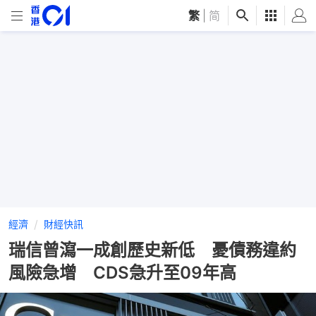
繁
|
简
經濟
財經快訊
瑞信曾瀉一成創歷史新低 憂債務違約
風險急增 CDS急升至09年高