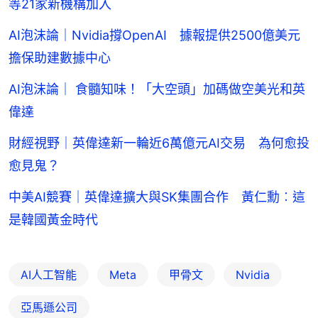
等21家新機構加入
AI泡沫論｜Nvidia撐OpenAI 據報提供2500億美元
擔保助建數據中心
AI泡沫論｜ 食髓知味！「大空頭」加碼做空美光和英
偉達
財經視野｜英偉達新一輪近6萬億元AI交易 為何愈投
愈見鬼？
中美AI競賽｜英偉達擴大與SK集團合作 黃仁勳︰這
是韓國黃金時代
AI人工智能
Meta
甲骨文
Nvidia
亞馬遜公司