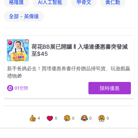
格隆匯
AI人工智能
甲骨文
黃仁勳
全部 - 英偉達
4
0
0
0
0