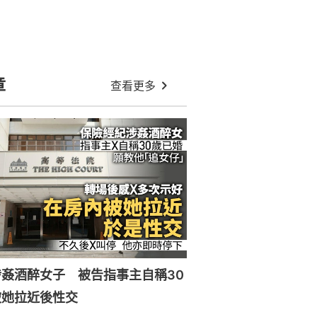
章
查看更多
姦酒醉女子 被告指事主自稱30
被她拉近後性交