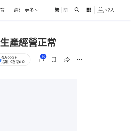
育
經濟
更多
01深圳
繁
觀點
|
简
健康
好食玩飛
登入
女
生產經營正常
10
在Google
追蹤《香港01》