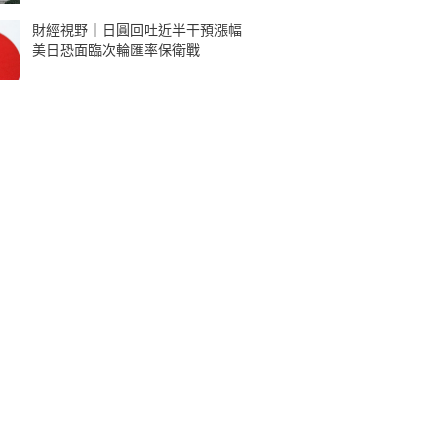
財經視野｜日圓回吐近半干預漲幅
美日恐面臨次輪匯率保衛戰