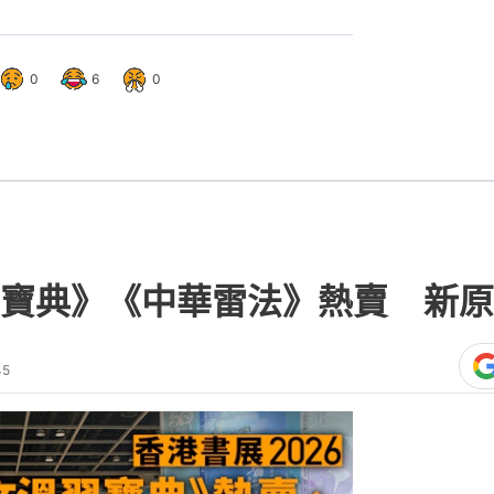
0
6
0
寶典》《中華雷法》熱賣 新原
45