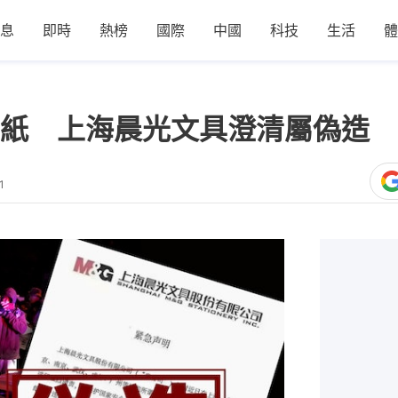
息
即時
熱榜
國際
中國
科技
生活
體
紙 上海晨光文具澄清屬偽造 
1