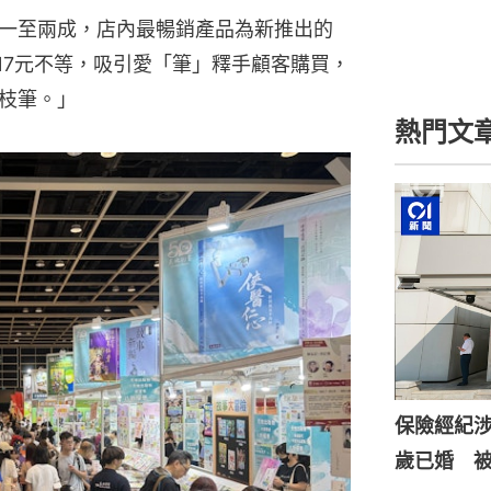
一至兩成，店內最暢銷產品為新推出的
17元不等，吸引愛「筆」釋手顧客購買，
枝筆。」
熱門文
保險經紀涉
歲已婚 