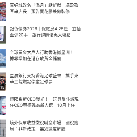
真好城改名「滿月」獻新猷 馮盈盈
客串店長 預告賣花膠兼做裝修
銀色債券2026｜保底息4.25厘 宜抽
至少20手 銀行認購優惠大盤點
全球黃金大戶人行助香港撼星洲！
據報增加在港存放黃金儲備
星展銀行支持香港足球盛會 攜手東
華三院燃點學童足球夢
:15
恒隆系新CEO曝光！ 玩具反斗城現
任CEO蔡德粦為新人選 10月上任
境外保單收益徵稅嚇窒市場 國稅總
局︰非新政策 無須過度解讀