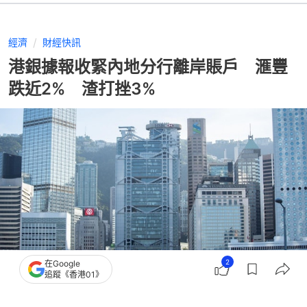
經濟
財經快訊
港銀據報收緊內地分行離岸賬戶 滙豐
跌近2% 渣打挫3%
2
在Google
追蹤《香港01》
撰文：
顧慧宇
出版：
2026-06-05 10:05
更新：
2026-06-05 10:05