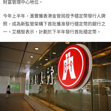
財富管理中心地位。
今年上半年，滙豐獲香港金管局授予穩定幣發⾏⼈牌
照，成為新監管架構下⾸批獲准發⾏穩定幣的銀⾏之
⼀。艾橋智表示，計劃於下半年發⾏⾸批穩定幣。