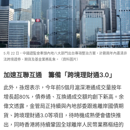
5 月 22 日，中國證監會牽頭內地八大部門出台專項整治方案，計劃兩年內肅清非
法跨境證券、期貨及基金業務亂象。（資料圖片）
加速互聯互通 籌備「跨境理財通3.0」
此外，孫煜表示，今年前5個月滬深港通成交量按年
增長超80%，債券通、互換通成交額均創下新高。余
偉文透露，金管局正持續與內地部委跟進離岸國債期
貨、跨境理財通3.0等項目，待時機成熟便會儘快推
出，同時香港將持續鞏固全球離岸人民幣業務樞紐的