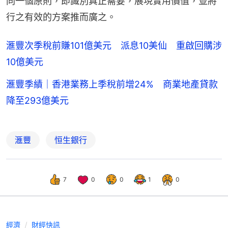
同⼀個原則，即識別真正需要，展現實⽤價值，並將
⾏之有效的⽅案推⽽廣之。
滙豐次季稅前賺101億美元 派息10美仙 重啟回購涉
10億美元
滙豐季績｜香港業務上季稅前增24% 商業地產貸款
降至293億美元
滙豐
恒生銀行
7
0
0
1
0
經濟
財經快訊