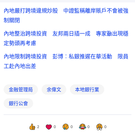
內地嚴打跨境違規炒股 中證監稱離岸賬戶不會被強
制關閉
內地整治跨境投資 友邦兩日插一成 專家籲出現穩
定勢頭再考慮
內地限制跨境投資 彭博︰私銀推遲在華活動 限員
工赴內地出差
金融管理局
余偉文
本地銀行業
銀行公會
2
0
0
0
0