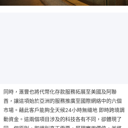
同時，滙豐也將代幣化存款服務拓展⾄美國及阿聯
酋，讓這項始於亞洲的服務推廣⾄國際網絡中的六個
市場。藉此客⼾能夠全天候24⼩時無縫地 即時跨境調
動資⾦。這兩個項⽬涉及的科技各有不同，卻體現了