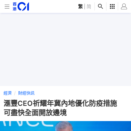
繁
|
简
經濟
財經快訊
滙豐CEO祈耀年冀內地優化防疫措施
可盡快全面開放邊境