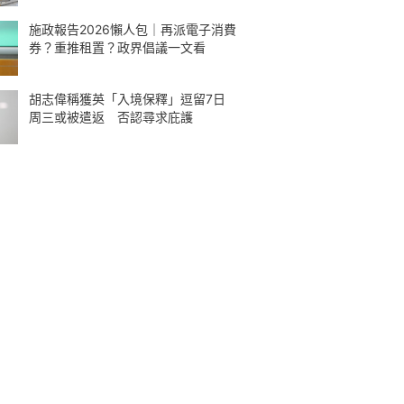
施政報告2026懶人包｜再派電子消費
券？重推租置？政界倡議一文看
胡志偉稱獲英「入境保釋」逗留7日
周三或被遣返 否認尋求庇護