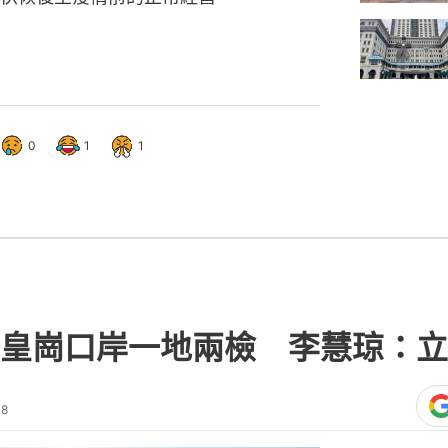
0
1
1
皇崗口岸一地兩檢 李慧琼：立
08