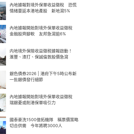
內地據報對境外保單收益徵稅 恐慌
情緒蔓延本港地產股 新地瀉5%
內地據報開始對境外保單收益徵稅
金融股齊腳軟 友邦急瀉逾6%
内地境外保險收益徵税據報啟動！
滙豐、渣打、保誠倫敦股價急瀉
銀色債券2026 | 港府下午5時公布新
一批銀債發行細節
內地據報開始對境外保單收益徵稅
瑞銀憂或削港保單吸引力
國泰豪洗1500億拓機隊 稱票價策略
切合供需 今年將聘3000人