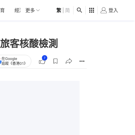
育
經濟
更多
01深圳
繁
觀點
|
简
健康
好食玩飛
登入
女
旅客核酸檢測
7
在Google
追蹤《香港01》