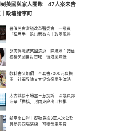
到英國與家人團聚 47人案未告
照｜政壇諸事町
暑假開會審議改革醫委會 一議員
「彈弓手」退出惹微言｜政圈風聲
胡志偉險被英國遣返 陳婉嫻：錯信
狡猾英國自討苦吃 留港風險低
教科書又加價！全套書7000元負擔
重 社福界陳文宜促恢復學生津貼
太古城停車場塞車惹投訴 區議員郭
浩景「拋橋」封閉東廊出口捱批
新皇崗口岸｜擬動員逾3萬人次公務
員參與四場演練 可獲發車馬費