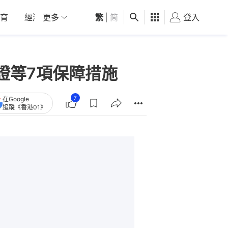
育
經濟
更多
01深圳
繁
觀點
|
简
健康
好食玩飛
登入
女
證等7項保障措施
7
在Google
追蹤《香港01》