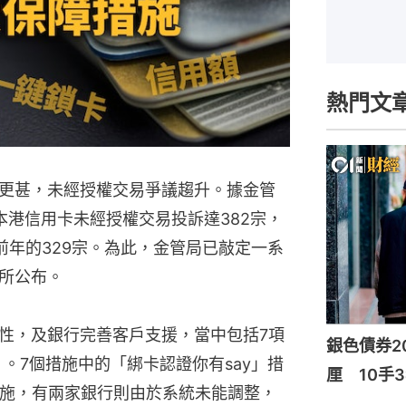
熱門文
更甚，未經授權交易爭議趨升。據金管
本港信用卡未經授權交易投訴達382宗，
前年的329宗。為此，金管局已敲定一系
所公布。
性，及銀行完善客戶支援，當中包括7項
銀色債券20
）。7個措施中的「綁卡認證你有say」措
厘 10手3
實施，有兩家銀行則由於系統未能調整，