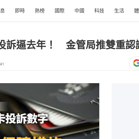
息
即時
熱榜
國際
中國
科技
生活
體
投訴逼去年！ 金管局推雙重認
41