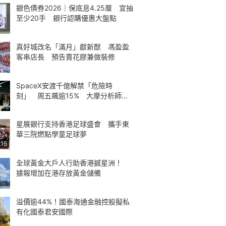
銀色債券2026｜保底息4.25厘 宜抽
至少20手 銀行認購優惠大盤點
真好城改名「滿月」獻新猷 馮盈盈
客串店長 預告賣花膠兼做裝修
SpaceX安渡千億解禁「危險時
刻」 周五飆逾15% 大摩分析師神
準
星展銀行支持香港足球盛會 攜手東
華三院燃點學童足球夢
:15
全球黃金大戶人行助香港撼星洲！
據報增加在港存放黃金儲備
溢價逾44%！國泰海通金融控股擬私
有化國泰君安國際