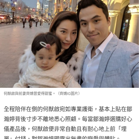
何猷啟與前妻齊嬌曾愛得甜蜜。（齊嬌IG圖片）
全程陪伴在側的何猷啟宛如專業護衛，基本上貼在鄒
瀚婷背後寸步不離地悉心照顧。每當鄒瀚婷選購好心
儀產品後，何猷啟便非常自動且有耐心地上前「埋
單」付錢，對鄒瀚婷顯露出無盡的寵愛與體貼。