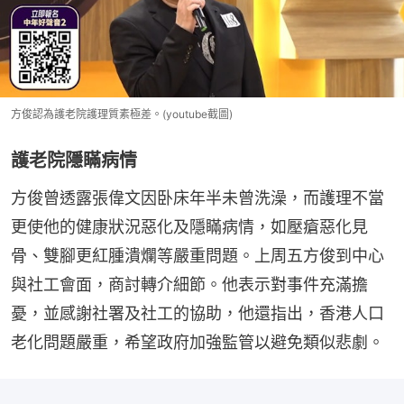
方俊認為護老院護理質素極差。(youtube截圖)
護老院隱瞞病情
方俊曾透露張偉文因卧床年半未曾洗澡，而護理不當
更使他的健康狀況惡化及隱瞞病情，如壓瘡惡化見
骨、雙腳更紅腫潰爛等嚴重問題。上周五方俊到中心
與社工會面，商討轉介細節。他表示對事件充滿擔
憂，並感謝社署及社工的協助，他還指出，香港人口
老化問題嚴重，希望政府加強監管以避免類似悲劇。