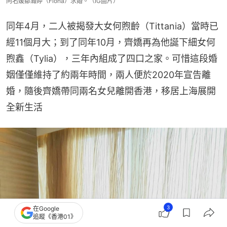
向名媛鄒瀚婷（Fiona）求婚。（IG圖片）
同年4月，二人被揭發大女何煦齡（Tittania）當時已
經11個月大；到了同年10月，齊嬌再為他誕下細女何
煦鑫（Tylia），三年內組成了四口之家。可惜這段婚
姻僅僅維持了約兩年時間，兩人便於2020年宣告離
婚，隨後齊嬌帶同兩名女兒離開香港，移居上海展開
全新生活
3
在Google
追蹤《香港01》