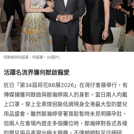
何猷啟與何超雲、何超蓮。(IG圖片)
活躍名流界獲何猷啟寵愛
近日「第34屆荷花BB展2026」在灣仔會展舉行，有
傳媒捕獲何猷啟與鄒瀚婷兩人的身影。當日兩人均戴
上口罩，穿上全黑情侶裝低調現身全港最大型的嬰兒
用品盛會。雖然鄒瀚婷穿著寬鬆暫時未見明顯孕肚，
但兩人在會場內遊走多個攤位時，鄒瀚婷對各式各樣
的嬰兒用品表現出極大興趣，不僅頻頻駐足仔細研