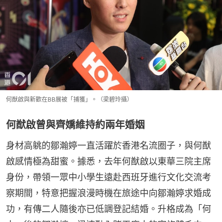
何猷啟與新歡在BB展被「捕獲」。（梁碧玲攝）
何猷啟曾與齊嬌維持約兩年婚姻
身材高䠷的鄒瀚婷一直活躍於香港名流圈子，與何猷
啟感情極為甜蜜。據悉，去年何猷啟以東華三院主席
身份，帶領一眾中小學生遠赴西班牙進行文化交流考
察期間，特意把握浪漫時機在旅途中向鄒瀚婷求婚成
功，有傳二人隨後亦已低調登記結婚。升格成為「何