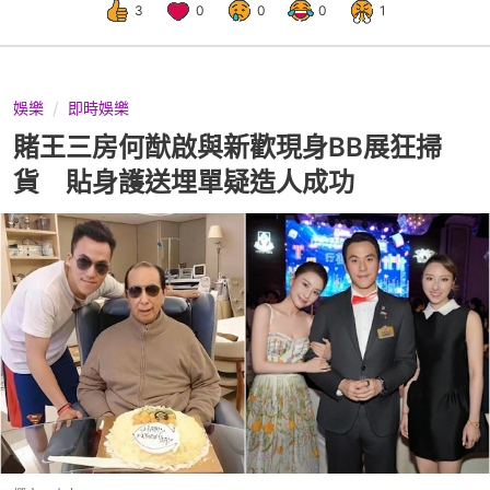
3
0
0
0
1
娛樂
即時娛樂
賭王三房何猷啟與新歡現身BB展狂掃
貨 貼身護送埋單疑造人成功