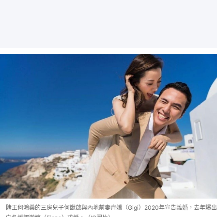
賭王何鴻燊的三房兒子何猷啟與內地前妻齊嬌（Gigi）2020年宣告離婚，去年爆出