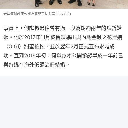
去年何猷啟正式成為東華三院主席。(IG圖片)
事實上，何猷啟過往曾有過一段為期約兩年的短暫婚
姻。他於2017年11月被傳媒爆出與內地金融之花齊嬌
（GiGi）甜蜜拍拖，並於翌年2月正式宣布求婚成
功。直到2019年初，何猷啟才公開承認早於一年前已
與齊嬌在海外低調註冊結婚。