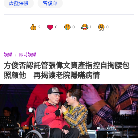
虛擬保險
曾俊華
2
0
0
1
0
娛樂
即時娛樂
方俊否認託管張偉文資產指控自掏腰包
照顧他 再揭護老院隱瞞病情