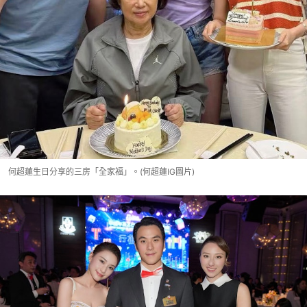
何超蓮生日分享的三房「全家福」。(何超蓮IG圖片)