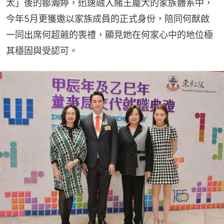
太」後的鄒瀚婷，迅速融入賭王龐大的家族體系中，
今年5月更獲邀以家族成員的正式身份，陪同何猷啟
一同出席何超蕸的喪禮，顯見她在何家心中的地位極
其穩固與受認可。