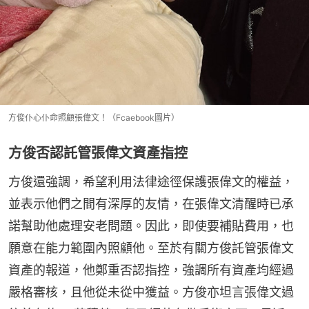
方俊仆心仆命照顧張偉文！（Fcaebook圖片）
方俊否認託管張偉文資產指控
方俊還強調，希望利用法律途徑保護張偉文的權益，
並表示他們之間有深厚的友情，在張偉文清醒時已承
諾幫助他處理安老問題。因此，即使要補貼費用，也
願意在能力範圍內照顧他。至於有關方俊託管張偉文
資產的報道，他鄭重否認指控，強調所有資產均經過
嚴格審核，且他從未從中獲益。方俊亦坦言張偉文過