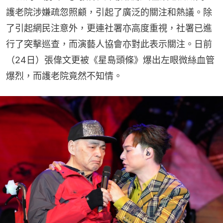
護老院涉嫌疏忽照顧，引起了廣泛的關注和熱議。除
了引起網民注意外，更連社署亦高度重視，社署已進
行了突擊巡查，而演藝人協會亦對此表示關注。日前
（24日）張偉文更被《星島頭條》爆出左眼微絲血管
爆烈，而護老院竟然不知情。