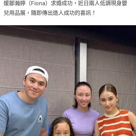
媛鄒瀚婷（Fiona）求婚成功，近日兩人低調現身嬰
兒用品展，隨即傳出造人成功的喜訊！