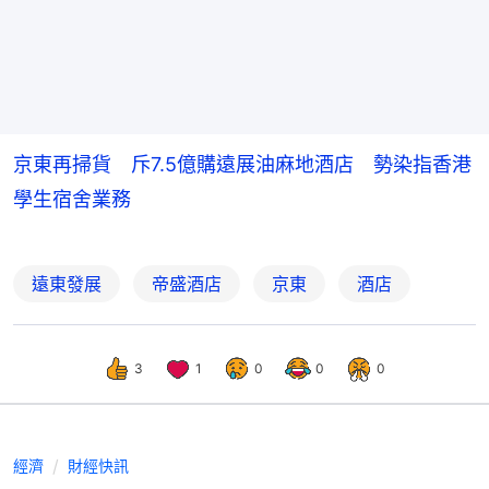
京東再掃貨 斥7.5億購遠展油麻地酒店 勢染指香港
學生宿舍業務
遠東發展
帝盛酒店
京東
酒店
3
1
0
0
0
經濟
財經快訊