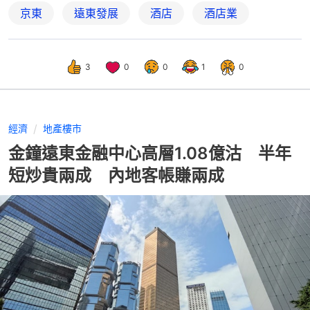
京東
遠東發展
酒店
酒店業
3
0
0
1
0
經濟
地產樓市
金鐘遠東金融中心高層1.08億沽 半年
短炒貴兩成 內地客帳賺兩成