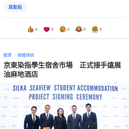
異動股
4
0
0
0
0
經濟
財經快訊
京東染指學生宿舍市場 正式接手遠展
油麻地酒店