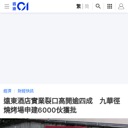
繁
|
简
經濟
財經快訊
遠東酒店實業裂口高開逾四成 九華徑
燒烤場申建6000伙獲批