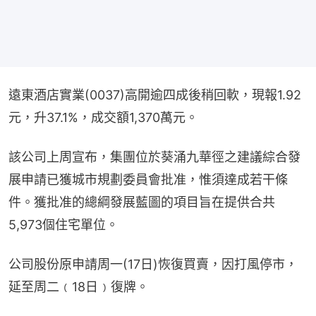
遠東酒店實業(0037)高開逾四成後稍回軟，現報1.92
元，升37.1%，成交額1,370萬元。
該公司上周宣布，集團位於葵涌九華徑之建議綜合發
展申請已獲城市規劃委員會批准，惟須達成若干條
件。獲批准的總綱發展藍圖的項目旨在提供合共
5,973個住宅單位。
公司股份原申請周一(17日)恢復買賣，因打風停市，
延至周二﹙18日﹚復牌。