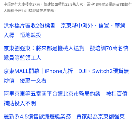
中環建行大廈樓高27層，總建築面積約22.9萬方呎，當中18層辦公樓層及1個銀行
大廳租予建行用以經營在港業務。
洪水橋片區收2份標書 京東夥中海外、信置、華潤
入標 恒地競投
京東劉強東：將來都是機械人送貨 擬培訓70萬名快
遞員等藍領工人
京東MALL開幕｜iPhone九折 DJI、Switch2現貨無
炒價 優惠一文看
阿里京東等五電商平台遭北京市監局約談 被指百億
補貼投入不明
麗新系4.5億售歐洲遊艇業務 買家疑為京東劉強東