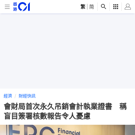
繁
|
简
經濟
財經快訊
會財局首次永久吊銷會計執業證書 稱
盲目簽署核數報告令人憂慮