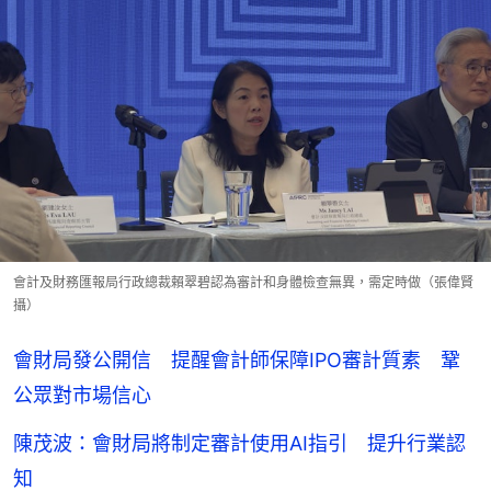
會計及財務匯報局行政總裁賴翠碧認為審計和身體檢查無異，需定時做（張偉賢
攝）
會財局發公開信 提醒會計師保障IPO審計質素 鞏
公眾對市場信心
陳茂波：會財局將制定審計使用AI指引 提升行業認
知