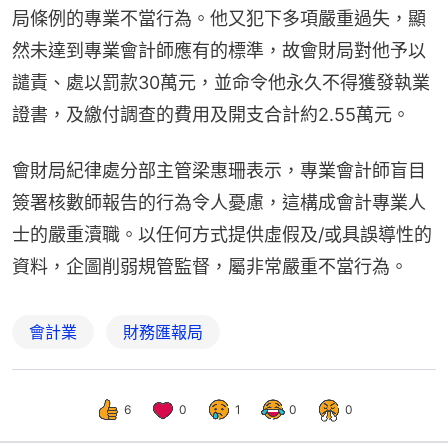
局條例的專業不當行為。他又犯下多項嚴重過失，顯
然未達到專業會計師應有的標準，故會財局對他予以
譴責、處以罰款30萬元，並命令他永久不得獲發執業
證書，及繳付調查的費用及開支合計約2.55萬元。
會財局紀律處分部主管梁惠珊表示，專業會計師盲目
簽署核數師報告的行為令人憂慮，這構成會計專業人
士的嚴重瀆職。以任何方式提供虛假及/或具誤導性的
資料，企圖削弱規管監督，屬非常嚴重不當行為。
會計業
財務匯報局
6
0
1
0
0