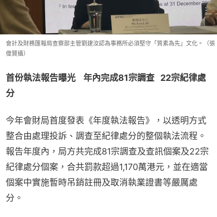
會計及財務匯報局查察部主管劉建汝認為事務所必須堅守「質素為先」文化。（張
偉賢攝）
首份執法報告曝光    年內完成81宗調查   22宗紀律處
分
今年會財局首度發表《年度執法報告》，以透明方式
整合由處理投訴、調查至紀律處分的整個執法流程。
報告年度內，局方共完成81宗調查及查訊個案及22宗
紀律處分個案，合共罰款超過1,170萬港元，並在適當
個案中實施暫時吊銷註冊及取消執業證書等嚴厲處
分。