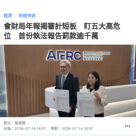
經濟
財經快訊
會財局年報揭審計短板 盯五大高危
位 首份執法報告罰款逾千萬
撰文：
張偉賢
出版：
2026-07-14 16:57
更新：
2026-07-14 16:57