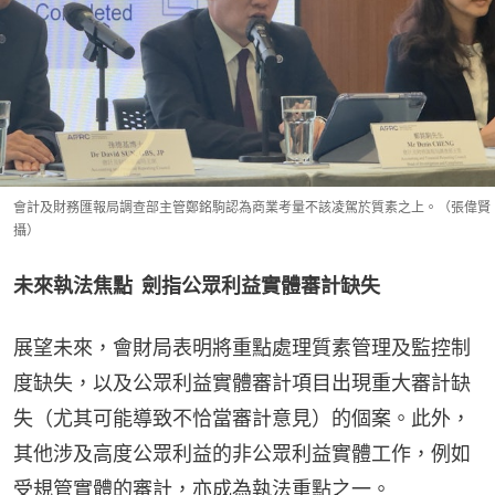
會計及財務匯報局調查部主管鄭銘駒認為商業考量不該凌駕於質素之上。（張偉賢
攝）
未來執法焦點  劍指公眾利益實體審計缺失
展望未來，會財局表明將重點處理質素管理及監控制
度缺失，以及公眾利益實體審計項目出現重大審計缺
失（尤其可能導致不恰當審計意見）的個案。此外，
其他涉及高度公眾利益的非公眾利益實體工作，例如
受規管實體的審計，亦成為執法重點之一。