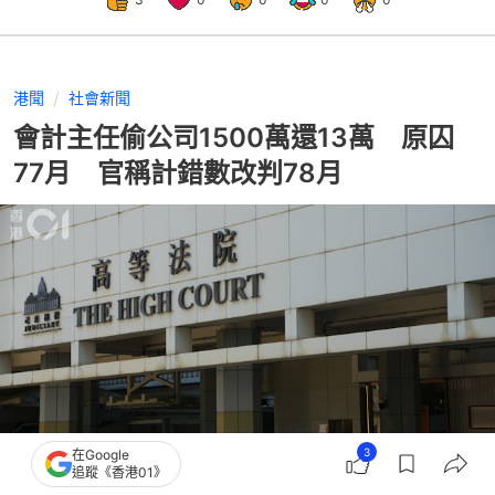
港聞
社會新聞
會計主任偷公司1500萬還13萬 原囚
77月 官稱計錯數改判78月
3
在Google
追蹤《香港01》
撰文：
朱棨新