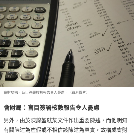
會財局指，盲目簽署核數報告令人憂慮。（資料圖片）
會財局：盲目簽署核數報告令人憂慮
另外，由於陳錦堃就某文件作出重要陳述，而他明知
有關陳述為虛假或不相信該陳述為真實，故構成會財