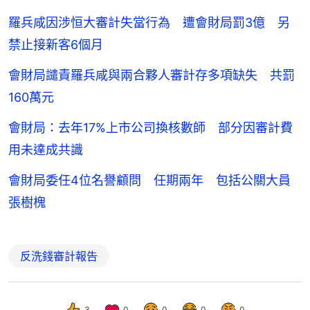
羅兵咸因涉恒大審計失當行為 遭會財局罰3億 另
禁止接新客6個月
會財局譴責羅兵咸與兩合夥人審計存多項缺失 共罰
160萬元
會財局：去年17%上市公司換核數師 部分因審計費
用未達成共識
會財局委任4位名譽顧問 任期兩年 包括公關大員
張樹槐
反洗錢審計報告
3
0
0
0
0