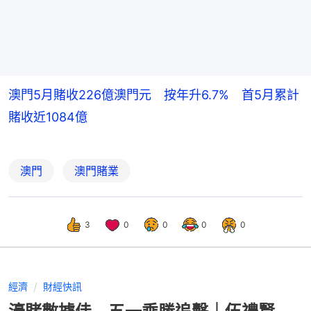
澳門5月賭收226億澳門元 按年升6.7% 首5月累計
賭收近1084億
澳門
澳門賭業
3
0
0
0
0
經濟
財經快訊