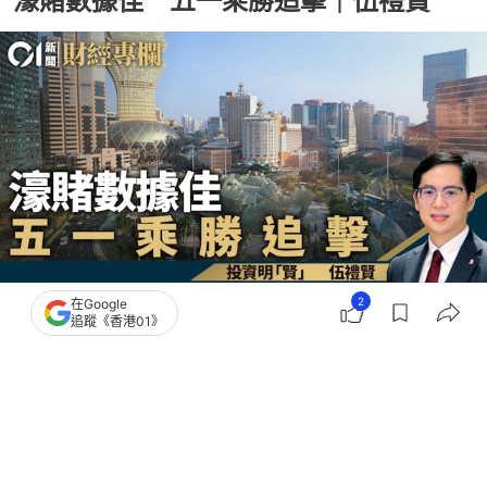
濠賭數據佳 五一乘勝追擊｜伍禮賢
2
在Google
撰文：
伍禮賢
追蹤《香港01》
出版：
2026-04-20 08:00
更新：
2026-04-20 08:00