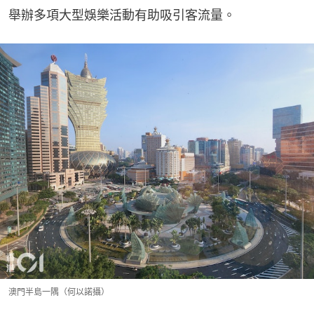
舉辦多項大型娛樂活動有助吸引客流量。
澳門半島一隅（何以諾攝）