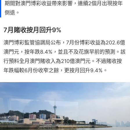
期間對澳門博彩收益帶來影響，連續2個月出現按年
倒退。
7月賭收按月回升9%
澳門博彩監管協調局公布，7月份博彩收益為202.6億
澳門元，按年跌8.4%，並且不及花旗早前的預測。該
行預料全月澳門賭收入為210億澳門元。不過賭收按
年跌幅較6月份收窄之餘，更按月回升9.4%。