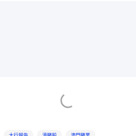
大行報告
濠賭股
澳門賭業