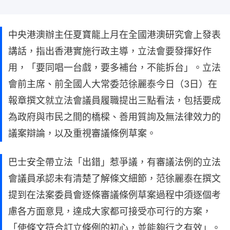
中央港澳辦主任夏寶龍上月在全國港澳研究會上發表
講話，指出香港實施行政主導，立法會要發揮好作
用，「要同唱一台戲，要多補台，不能拆台」。立法
會前主席、前全國人大常委范徐麗泰今日（3日）在
報章撰文就立法會議員履職提出三點看法，包括要成
為政府與市民之間的橋樑、善用質詢及無法律效力的
議案辯論，以及重視審議條例草案。
巴士安全帶立法「出錯」惹爭議，有審議法例的立法
會議員承認未有清楚了解條文細節，范徐麗泰在撰文
提到在法案委員會逐條審議條例草案過程中須逐個考
慮各方面意見，達成大家都可接受亦可行的方案，
「使條文符合訂立條例的初心，並能夠行之有效」。