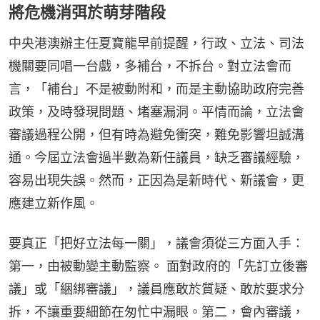
將危機消弭於萌芽階段
中央港澳辦主任夏寶龍早前提醒，行政、立法、司法
機關要同唱一台戲，多補台，不拆台。對立法會而
言，「補台」不是被動附和，而是主動協助政府完善
政策，及時發現問題、堵塞漏洞。平情而論，立法會
審議過程公開，但有時為避免衝突，難免影響坦誠溝
通。今屆立法會過半數為新任議員，缺乏審議經驗，
容易出現失誤。然而，正因為是新時代、新議會，更
應建立新作風。
要真正「把好立法每一關」，議會須從三方面入手：
第一，由被動變主動監察。 面對政府的「先訂立後審
議」或「綑綁審議」，議員應敢於質疑、敢於要求分
拆，不讓重要細節在匆忙中漏眼。第二，會內審議，