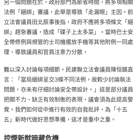
另一個問題在於，政府部門為節省時間，將多項相關
法例「綑綁」審議，此舉是導致「走漏眼」主因。前
立法會議員田北辰事後指，政府不應將多項條文「綑
綁」趕急審議，造成「碟子上太多菜」。當時巴士安
全帶修例與規管的士司機擺放手機等其他附例一同處
理，導致議員和官員注意力分散，
難以深入討論每項細節。民建聯立法會議員陳恒鑌直
言：「當局綑綁呈交3條不同法例，故較少討論執法
問題，亦未有仔細討論安全帶設計。」這是部分議員
把關不力、缺乏有效制衡的表現，議會須為此提高警
覺。我們如何從中進行有效的自我批評，為「十五
五」新時代做好思想準備，這才是重中之重。
控煙新猷暗藏危機