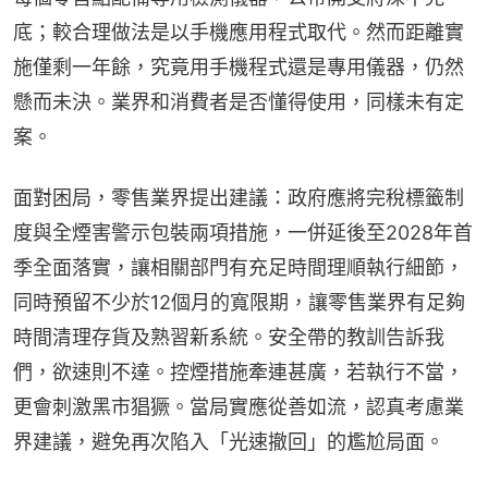
底；較合理做法是以手機應用程式取代。然而距離實
施僅剩一年餘，究竟用手機程式還是專用儀器，仍然
懸而未決。業界和消費者是否懂得使用，同樣未有定
案。
面對困局，零售業界提出建議：政府應將完稅標籤制
度與全煙害警示包裝兩項措施，一併延後至2028年首
季全面落實，讓相關部門有充足時間理順執行細節，
同時預留不少於12個月的寬限期，讓零售業界有足夠
時間清理存貨及熟習新系統。安全帶的教訓告訴我
們，欲速則不達。控煙措施牽連甚廣，若執行不當，
更會刺激黑市猖獗。當局實應從善如流，認真考慮業
界建議，避免再次陷入「光速撤回」的尷尬局面。