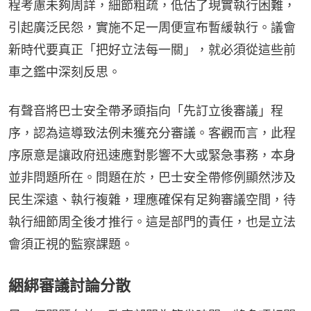
程考慮未夠周詳，細節粗疏，低估了現實執行困難，
引起廣泛民怨，實施不足一周便宣布暫緩執行。議會
新時代要真正「把好立法每一關」，就必須從這些前
車之鑑中深刻反思。
有聲音將巴士安全帶矛頭指向「先訂立後審議」程
序，認為這導致法例未獲充分審議。客觀而言，此程
序原意是讓政府迅速應對影響不大或緊急事務，本身
並非問題所在。問題在於，巴士安全帶修例顯然涉及
民生深遠、執行複雜，理應確保有足夠審議空間，待
執行細節周全後才推行。這是部門的責任，也是立法
會須正視的監察課題。
綑綁審議討論分散