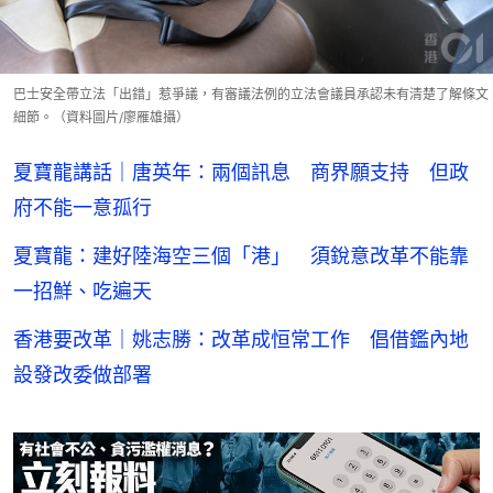
巴士安全帶立法「出錯」惹爭議，有審議法例的立法會議員承認未有清楚了解條文
細節。（資料圖片/廖雁雄攝）
夏寶龍講話｜唐英年：兩個訊息 商界願支持 但政
府不能一意孤行
夏寶龍：建好陸海空三個「港」 須銳意改革不能靠
一招鮮、吃遍天
香港要改革｜姚志勝：改革成恒常工作 倡借鑑內地
設發改委做部署