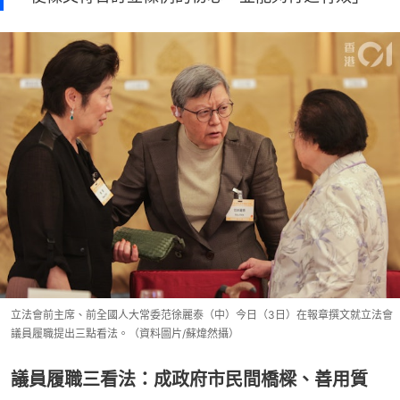
立法會前主席、前全國人大常委范徐麗泰（中）今日（3日）在報章撰文就立法會
議員履職提出三點看法。（資料圖片/蘇煒然攝）
議員履職三看法：成政府市民間橋樑、善用質