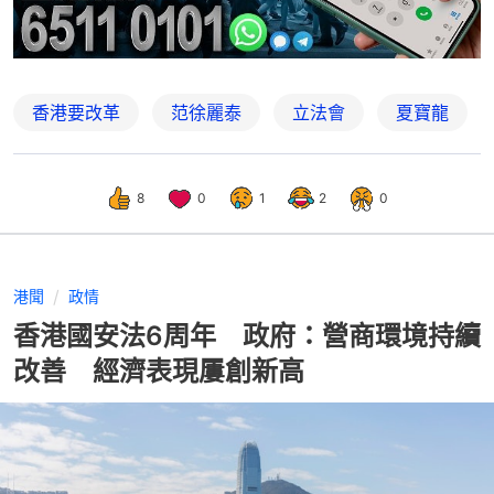
香港要改革
范徐麗泰
立法會
夏寶龍
8
0
1
2
0
港聞
政情
香港國安法6周年 政府：營商環境持續
改善 經濟表現屢創新高