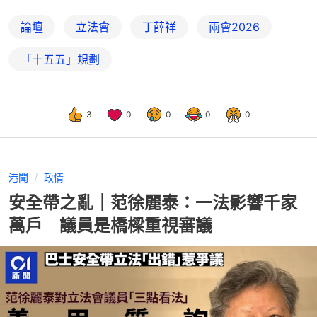
論壇
立法會
丁薛祥
兩會2026
「十五五」規劃
3
0
0
0
0
港聞
政情
安全帶之亂｜范徐麗泰：一法影響千家
萬戶 議員是橋樑重視審議