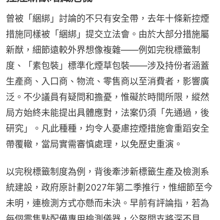
曾被「綑綁」討論的不只有安全帶，去年十條新控煙
措施同樣被「綑綁」提交立法會。由於大部分措施屬
新猷，細節遠較外界想像複雜——例如完稅標籤制
度、「素包裝」標準化煙草包裝——涉及持份者涵蓋
生產商、入口商、物流、零售商以至消費者，影響廣
泛。不少議員有疑問和擔憂，惟礙於時間所限，縱然
局方始終未能提出具體應對，法案仍須「先通過，後
研究」。凡此種種，均令人憂慮控煙措施會重蹈安全
帶覆轍，當局實需審慎處理，以免歷史重演。
以完稅標籤制度為例，背後牽涉新標籤生產及檢測系
統建設，政府原計劃2027年第二季推行，惟細節至今
未明，連檢測方式亦懸而未決。早前有評論指，若為
每個零售點配備專用檢測儀器，公帑開支將深不見