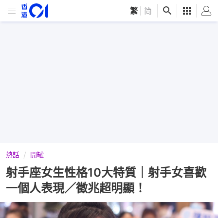
繁
|
简
熱話
開罐
射手座女生性格10大特質｜射手女喜歡
一個人表現／徵兆超明顯！