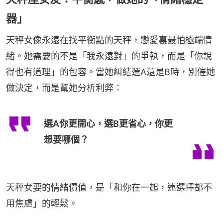
器」
天秤女像永遠在找平衡點的天秤，戀愛裏最怕極端情
緒。她需要的不是「我永遠對」的爭執，而是「你說
得也有道理」的包容。當她糾結選A還是B時，別催她
做決定，而是幫她分析利弊：
選A你更開心，選B更省心，你更
想要哪個？
天秤女要的情緒價值，是「和你在一起，連選擇都不
用焦慮」的輕鬆。