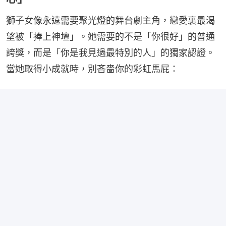
獅子女像永遠需要聚光燈的舞台劇主角，戀愛裏最渴
望被「捧上神壇」。她需要的不是「你很好」的普通
誇獎，而是「你是我見過最特別的人」的獨家認證。
當她取得小成就時，別吝嗇你的彩虹馬屁：