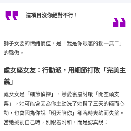
這項目沒你絕對不行！
獅子女要的情緒價值，是「我是你眼裏的獨一無二」
的驕傲。
處女座女友：行動派，用細節打敗「完美主
義」
處女女是「細節偵探」，戀愛裏最討厭「開空頭支
票」。她可能會因為你主動洗了她攢了三天的碗而心
動，也會因為你說「明天陪你」卻臨時爽約而失望。
當她挑剔自己時，別跟着附和，而是認真說：