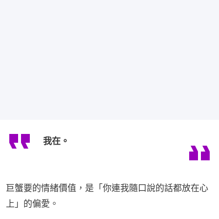
我在。
巨蟹要的情緒價值，是「你連我隨口說的話都放在心
上」的偏愛。