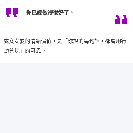
你已經做得很好了。
處女女要的情緒價值，是「你說的每句話，都會用行
動兑現」的可靠。