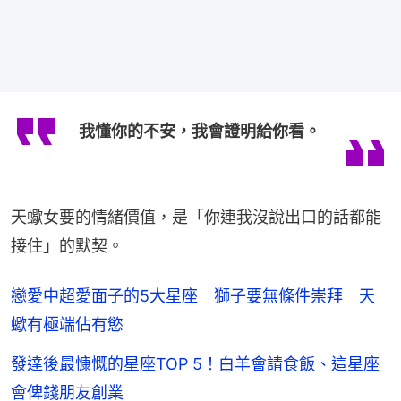
我懂你的不安，我會證明給你看。
天蠍女要的情緒價值，是「你連我沒說出口的話都能
接住」的默契。
戀愛中超愛面子的5大星座 獅子要無條件崇拜 天
蠍有極端佔有慾
發達後最慷慨的星座TOP 5！白羊會請食飯、這星座
會俾錢朋友創業