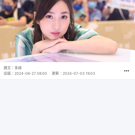
撰文：
多妹
出版：
2024-06-27 08:00
更新：
2024-07-03 19:03