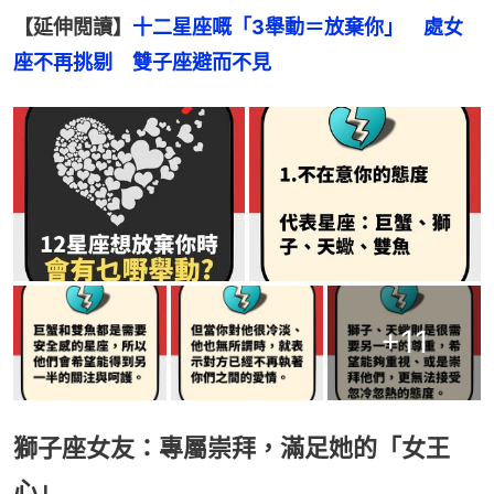
【延伸閲讀】
十二星座嘅「3舉動＝放棄你」　處女
座不再挑剔　雙子座避而不見
+
11
獅子座女友：專屬崇拜，滿足她的「女王
心」