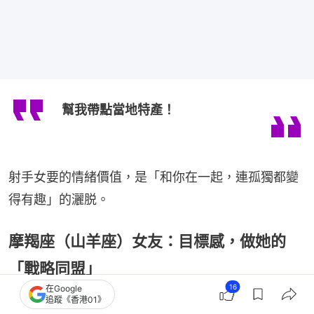
幫我帶點當地特產！
射手女要的情緒價值，是「和你在一起，連孤獨都變
得有趣」的灑脱。
摩羯座（山羊座）女友：目標感，做她的
「戰略同盟」
16
在Google
摩羯女像永遠在爬山的登山者，戀愛裏最看重「共同
追蹤《香港01》