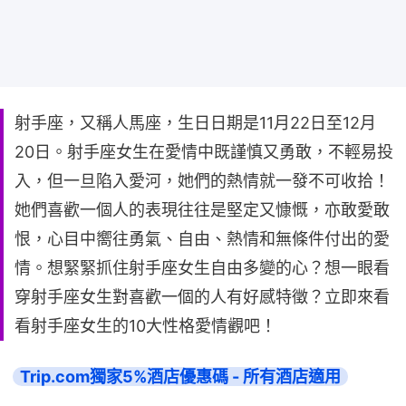
射手座，又稱人馬座，生日日期是11月22日至12月
20日。射手座女生在愛情中既謹慎又勇敢，不輕易投
入，但一旦陷入愛河，她們的熱情就一發不可收拾！
她們喜歡一個人的表現往往是堅定又慷慨，亦敢愛敢
恨，心目中嚮往勇氣、自由、熱情和無條件付出的愛
情。想緊緊抓住射手座女生自由多變的心？想一眼看
穿射手座女生對喜歡一個的人有好感特徵？立即來看
看射手座女生的10大性格愛情觀吧！
Trip.com獨家5%酒店優惠碼 - 所有酒店適用