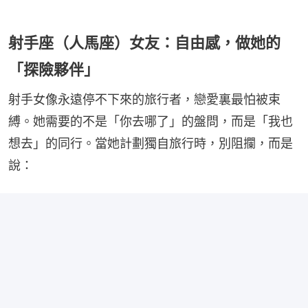
射手座（人馬座）女友：自由感，做她的
「探險夥伴」
射手女像永遠停不下來的旅行者，戀愛裏最怕被束
縛。她需要的不是「你去哪了」的盤問，而是「我也
想去」的同行。當她計劃獨自旅行時，別阻攔，而是
說：