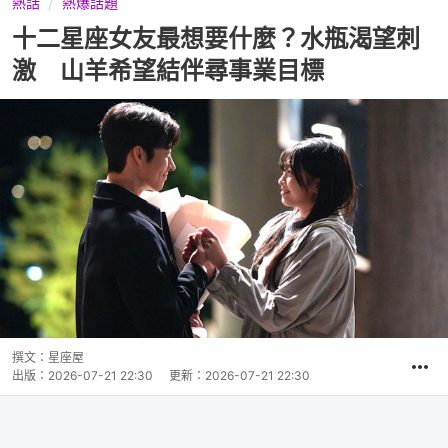
熱話
熱爆話題
十二星座女友最想要什麼？水瓶渴望刺
激 山羊希望結伴尋事業目標
撰文：
星座屋
出版：
2026-07-21 22:30
更新：
2026-07-21 22:30