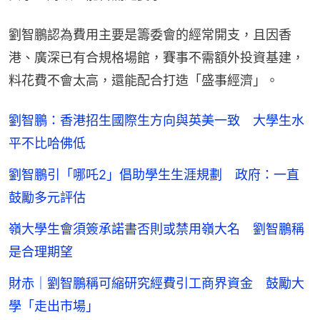
劉智鵬認為費用主要是籌委會的經常開支，且因香
港、廣深已有合規格場館，賽事不需額外投資基建，
料花費不會太高，還能配合打造「盛事經濟」。
劉智鵬：香港招生國際生方向與英美一致 大學生水
平不比哈佛低
劉智鵬引「哪吒2」倡助學生生涯規劃 政府：一直
鼓勵多元評估
嶺大學生會須簽承諾書否則或禁用嶺大名 劉智鵬稱
是合理期望
財赤｜劉智鵬稱可縮研究經費引工商界資金 鼓勵大
學「走出市場」