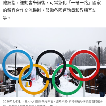
他續指，運動會舉辦後，可常態化「一帶一路」國家
的體育合作交流機制，鼓勵各國運動員和教練互訪
等。
2026年2月3日，意大利科爾蒂納丹佩佐，圖為米蘭-科爾蒂納冬季奧運會的選手