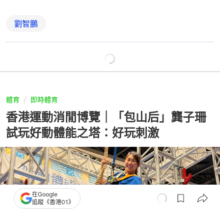
劉智鵬
體育
即時體育
香港運動消閒博覽｜「包山后」龔子珊
試玩好動體能之塔：好玩刺激
在Google
追蹤《香港01》