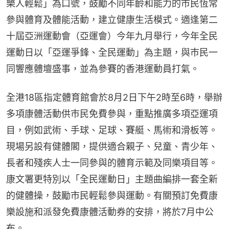
樂人輕鬆」為口號，鼓勵不同年齡和能力的市民恆常
參與體育及體能活動，建立健康生活模式。適逢第二
十屆亞洲運動會（亞運會）今年九月舉行，今年全民
運動日以「亞運爭鋒、全民運動」為主題，與巿民一
同響應體壇盛事，並為參賽的香港運動員打氣。
全港18區指定體育館會於8月2日下午2時至6時，舉辦
多項康體活動供巿民免費參與，重點推廣多項亞運項
目，例如武術、手球、足球、賽艇、馬術和滑板等。
現場另設有健體閣，提供適合親子、兒童、青少年、
長者和殘疾人士一同參與的體育示範及同樂項目等。
康文署更特別以「全民運動日」主題曲編排一套全新
的健體操，鼓勵市民輕鬆參與運動。有關預訂免費康
樂設施和派發免費康體活動券的安排，將於7月中公
布。