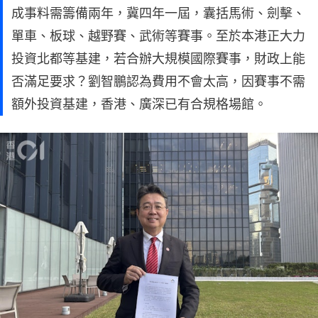
成事料需籌備兩年，冀四年一屆，囊括馬術、劍擊、
單車、板球、越野賽、武術等賽事。至於本港正大力
投資北都等基建，若合辦大規模國際賽事，財政上能
否滿足要求？劉智鵬認為費用不會太高，因賽事不需
額外投資基建，香港、廣深已有合規格場館。