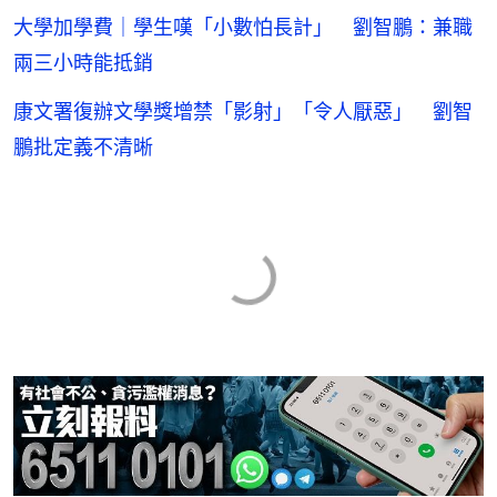
大學加學費｜學生嘆「小數怕長計」 劉智鵬：兼職
兩三小時能抵銷
康文署復辦文學獎增禁「影射」「令人厭惡」 劉智
鵬批定義不清晰