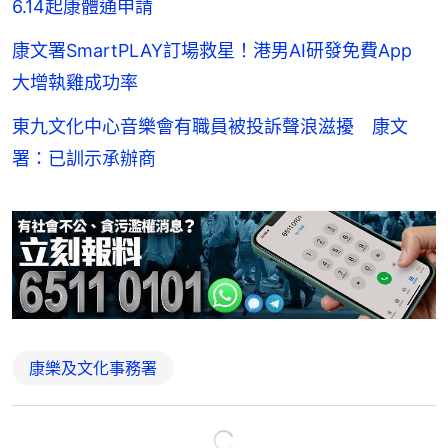
6.14起康體通申請
康文署SmartPLAY訂場救星！港男AI研發免費App
大增執雞成功率
東九文化中心音樂會有職員被投訴聲浪滋擾 康文
署：已訓示承辦商
康樂及文化事務署