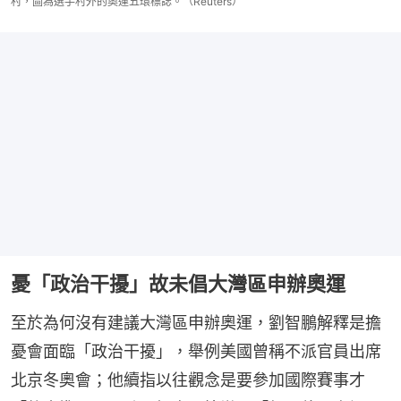
村，圖為選手村外的奧運五環標誌。（Reuters）
憂「政治干擾」故未倡大灣區申辦奧運
至於為何沒有建議大灣區申辦奧運，劉智鵬解釋是擔
憂會面臨「政治干擾」，舉例美國曾稱不派官員出席
北京冬奧會；他續指以往觀念是要參加國際賽事才