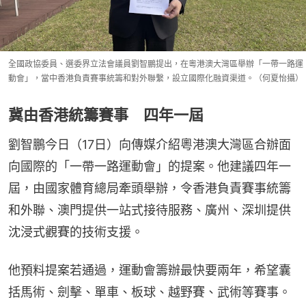
全國政協委員、選委界立法會議員劉智鵬提出，在粵港澳大灣區舉辦「一帶一路運
動會」，當中香港負責賽事統籌和對外聯繫，設立國際化融資渠道。（何夏怡攝）
冀由香港統籌賽事 四年一屆
劉智鵬今日（17日）向傳媒介紹粵港澳大灣區合辦面
向國際的「一帶一路運動會」的提案。他建議四年一
屆，由國家體育總局牽頭舉辦，令香港負責賽事統籌
和外聯、澳門提供一站式接待服務、廣州、深圳提供
沈浸式觀賽的技術支援。
他預料提案若通過，運動會籌辦最快要兩年，希望囊
括馬術、劍擊、單車、板球、越野賽、武術等賽事。