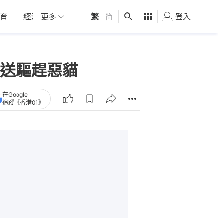
育
經濟
更多
01深圳
繁
觀點
|
简
健康
好食玩飛
登入
女
送驅趕惡貓
在Google
追蹤《香港01》