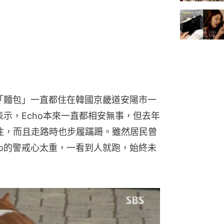
和「麵包」一直都住在韓國京畿道安陽市一
表示，Echo本來一直都相安無事，但去年
紮住，而且走路時也步履蹣跚。雖然居民曾
ho的警戒心太重，一看到人就跑，始終未