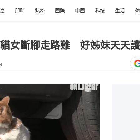
息
即時
熱榜
國際
中國
科技
生活
體
貓女斷腳走路難 好姊妹天天護
24