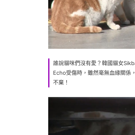
誰說貓咪們沒有愛？韓國貓女Sik
Echo受傷時，雖然毫無血緣關係
不棄！