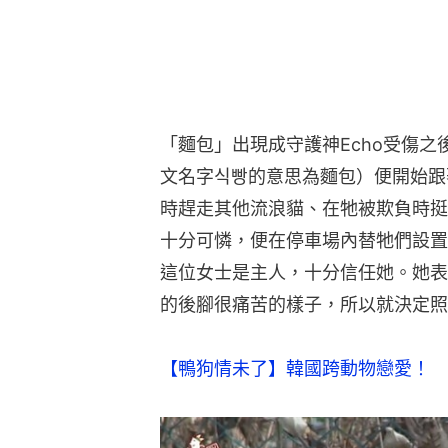
「麵包」出現成守護神Echo受傷
文名字식빵的意思為麵包）便開始跟
時趕走其他流浪貓、在牠被欺負時挺
十分可憐，便在停車場內替牠們設置
這位女士是主人，十分信任她。她表
的後腳很痛苦的樣子，所以就決定照
【鴨狗情未了】韓國跨動物戀愛！　