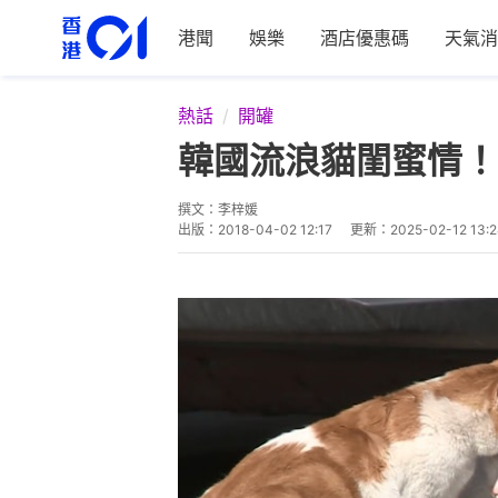
港聞
娛樂
酒店優惠碼
天氣消
熱話
開罐
韓國流浪貓閨蜜情！
撰文：
李梓媛
出版：
2018-04-02 12:17
更新：
2025-02-12 13: