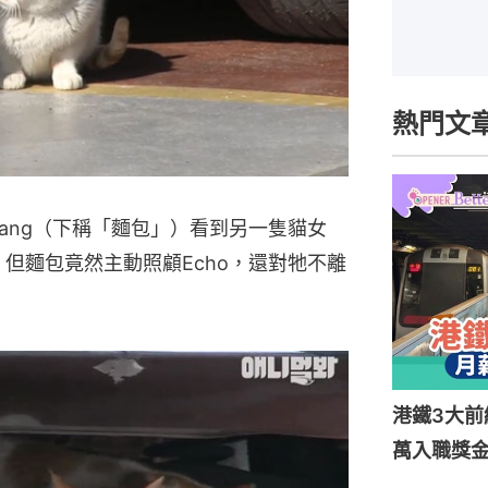
熱門文
bang（下稱「麵包」）看到另一隻貓女
，但麵包竟然主動照顧Echo，還對牠不離
港鐵3大前
萬入職獎