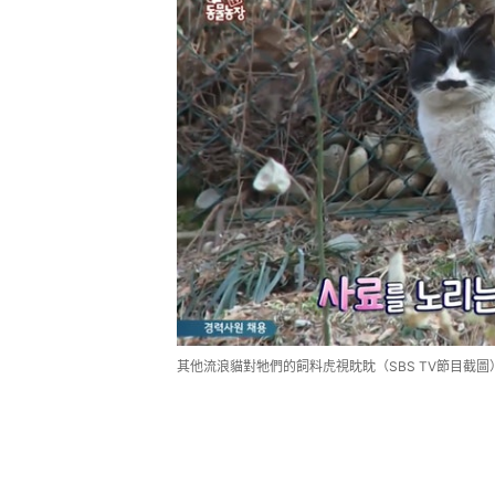
其他流浪貓對牠們的飼料虎視眈眈（SBS TV節目截圖