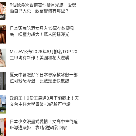
9個致命窮習慣害你變月光族 愛獎
勵自己大忌 致富習慣有哪些？
:56
日本頭牌陪酒女月入15萬存款卻見
底 嘆壓力超大！驚人開銷曝光
MissAV公布2026年8月排名TOP 20
三甲均有新作！美園和花大逆襲
夏天中暑怎好？日本專家教冰敷一部
位可緊急降温 比敷頸更快散熱
政府工｜9份工最遲8月下旬截止！天
文台主任大學畢業+0經驗可申請
日本少女漫畫式愛情！女高中生倒追
班導遭嚴拒 靠1招逆轉娶回家