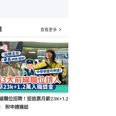
章
查看更多
線職位招聘！捉逃票月薪23K+1.2
金 附申請連結