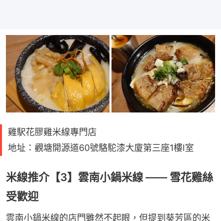
雞駅花膠雞米線專門店
地址：觀塘開源道60號駱駝漆大廈第三座1樓I室
米線推介【3】雲南小鍋米線 —— 雪花雞絲
受歡迎
雲南小鍋米線的店門雖然不起眼，但提到葵芳區的米