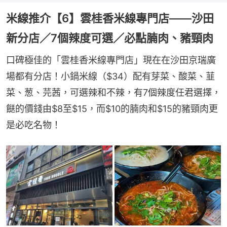
米線推介【6】雲桂香米線專門店——沙田
新分店／7個辣度可選／必點腩肉、豬頸肉
口碑極佳的「雲桂香米線專門店」現在在沙田京瑞廣
場都有分店！小鍋米線（$34）配有芽菜、酸菜、韮
菜、葱、芫茜，可選辣和不辣，有7個辣度任君選擇，
餸的價錢由$8至$15，而$10的腩肉和$15的豬頸肉更
是必吃名物！