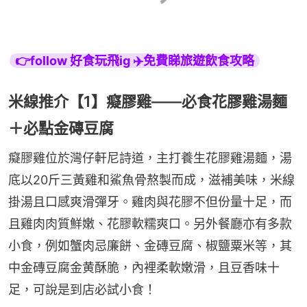
👉follow 好食玩飛ig ✈️免費睇旅遊飲食攻略
米線推介【1】癡膠雞——必食花膠雞湯麵
＋必點金磚豆腐
癡膠雞位於灣仔軒尼詩道，主打養生花膠雞湯麵，湯
底以20斤三黃雞和鯊魚骨熬製而成，滋補美味，米線
掛湯且口感爽滑彈牙。雞肉與花膠不但份量十足，而
且雞肉肉質鮮嫩、花膠軟糯爽口。另外餐廳亦有多款
小食，例如蟹肉忌廉餅、金磚豆腐、椒鹽粟米等，其
中金磚豆腐金黄酥脆，內裡柔軟嫩滑，且豆香味十
足，可說是到店必試小食！