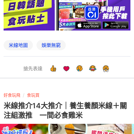
米線地圖
娛樂無窮
搶先表達
好食玩飛
食玩買
米線推介14大推介｜養生養顏米線＋關
注組激推 一間必食雞米