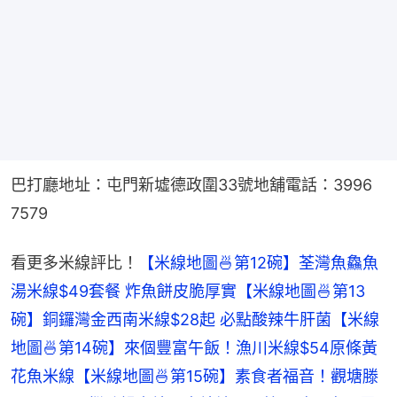
巴打廳地址：屯門新墟德政圍33號地舖電話：3996 
7579
看更多米線評比！
【米線地圖🍜第12碗】荃灣魚鱻魚
湯米線$49套餐 炸魚餅皮脆厚實
【米線地圖🍜第13
碗】銅鑼灣金西南米線$28起 必點酸辣牛肝菌
【米線
地圖🍜第14碗】來個豐富午飯！漁川米線$54原條黃
花魚米線
【米線地圖🍜第15碗】素食者福音！觀塘滕