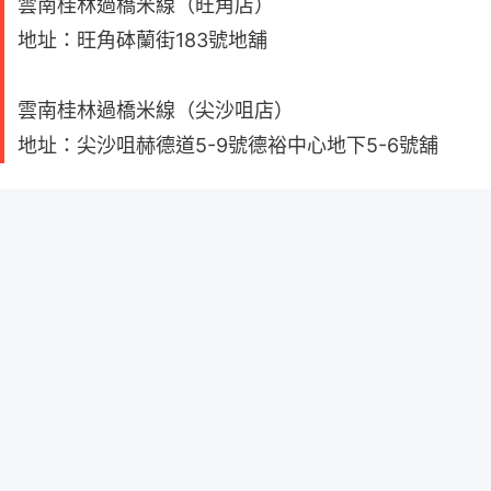
雲南桂林過橋米線（旺角店）
地址：旺角砵蘭街183號地舖
雲南桂林過橋米線（尖沙咀店）
地址：尖沙咀赫德道5-9號德裕中心地下5-6號舖