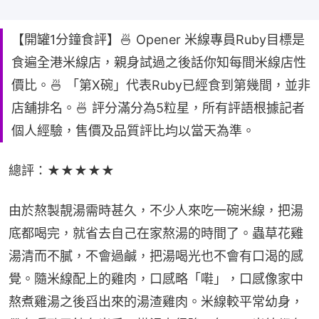
【開罐1分鐘食評】🍜 Opener 米線專員Ruby目標是
食遍全港米線店，親身試過之後話你知每間米線店性
價比。🍜 「第X碗」代表Ruby已經食到第幾間，並非
店舖排名。🍜 評分滿分為5粒星，所有評語根據記者
個人經驗，售價及品質評比均以當天為準。
總評：★★★★★
由於熬製靚湯需時甚久，不少人來吃一碗米線，把湯
底都喝完，就省去自己在家熬湯的時間了。蟲草花雞
湯清而不膩，不會過鹹，把湯喝光也不會有口渴的感
覺。隨米線配上的雞肉，口感略「嚡」，口感像家中
熬煮雞湯之後舀出來的湯渣雞肉。米線較平常幼身，