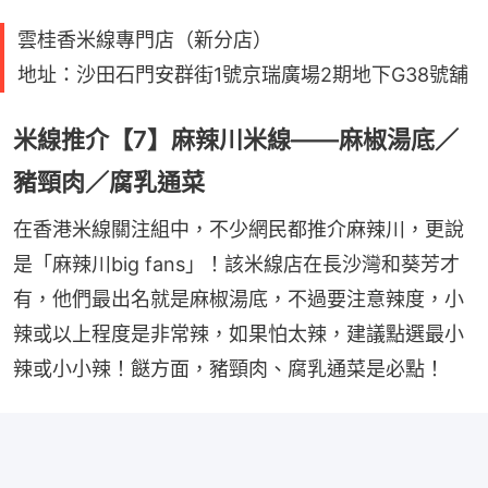
雲桂香米線專門店（新分店）
地址：沙田石門安群街1號京瑞廣場2期地下G38號舖
米線推介【7】麻辣川米線——麻椒湯底／
豬頸肉／腐乳通菜
在香港米線關注組中，不少網民都推介麻辣川，更說
是「麻辣川big fans」！該米線店在長沙灣和葵芳才
有，他們最出名就是麻椒湯底，不過要注意辣度，小
辣或以上程度是非常辣，如果怕太辣，建議點選最小
辣或小小辣！餸方面，豬頸肉、腐乳通菜是必點！