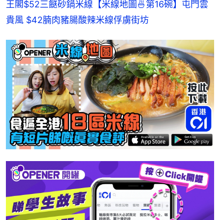
王閣$52三餸砂鍋米線
【米線地圖🍜第16碗】屯門雲
貴風 $42腩肉豬腸酸辣米線俘虜街坊