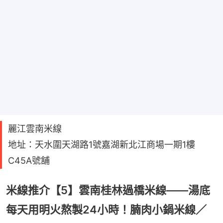
麗江雲南米線
地址：天水圍天湖路1號嘉湖新北江商場一期1樓
C45A號舖
米線推介【5】雲南桂林過橋米線——湯底
每天用明火熬製24小時！腩肉小鍋米線／