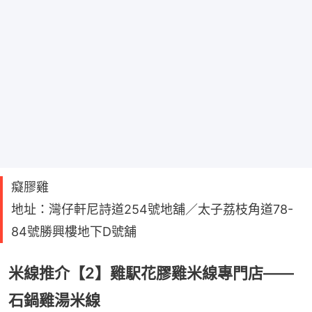
癡膠雞
地址：灣仔軒尼詩道254號地舖／太子荔枝角道78-
84號勝興樓地下D號舖
米線推介【2】雞駅花膠雞米線專門店——
石鍋雞湯米線