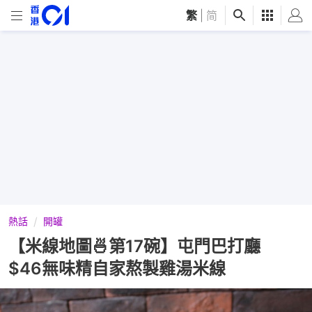
繁
|
简
熱話
開罐
【米線地圖🍜第17碗】屯門巴打廳
$46無味精自家熬製雞湯米線