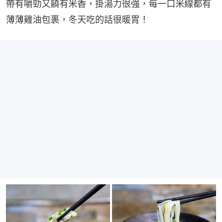
帶有嚼勁又饒有米香，掛湯力很強，每一口米線都有
薄薄雞油包裹，冬天吃的話很暖胃！