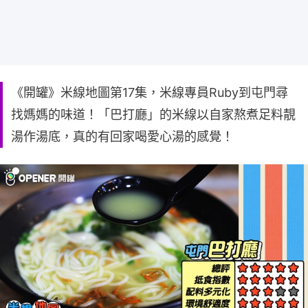
《開罐》米線地圖第17集，米線專員Ruby到屯門尋
找媽媽的味道！「巴打廳」的米線以自家熬煮足料靚
湯作湯底，真的有回家喝愛心湯的感覺！