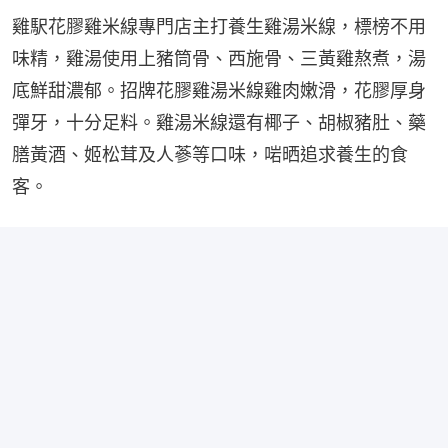
雞駅花膠雞米線專門店主打養生雞湯米線，標榜不用
味精，雞湯使用上豬筒骨、西施骨、三黃雞熬煮，湯
底鮮甜濃郁。招牌花膠雞湯米線雞肉嫩滑，花膠厚身
彈牙，十分足料。雞湯米線還有椰子、胡椒豬肚、藥
膳黃酒、姬松茸及人蔘等口味，啱晒追求養生的食
客。