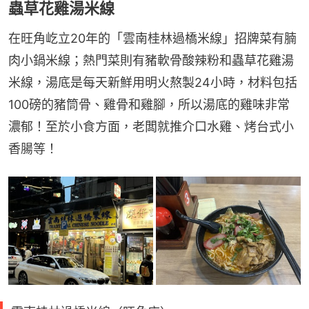
蟲草花雞湯米線
在旺角屹立20年的「雲南桂林過橋米線」招牌菜有腩
肉小鍋米線；熱門菜則有豬軟骨酸辣粉和蟲草花雞湯
米線，湯底是每天新鮮用明火熬製24小時，材料包括
100磅的豬筒骨、雞骨和雞腳，所以湯底的雞味非常
濃郁！至於小食方面，老闆就推介口水雞、烤台式小
香腸等！