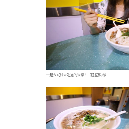
一起去試試未吃過的米線！（莊堅毅攝）