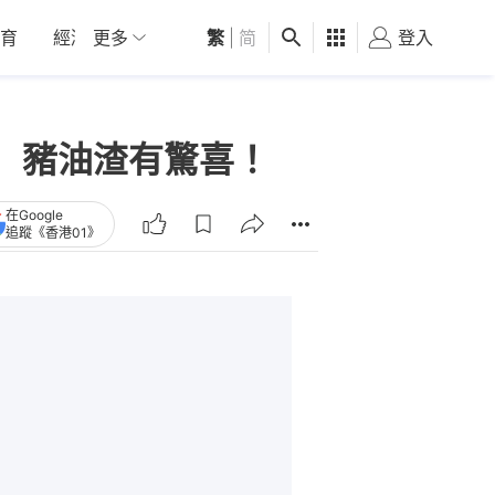
育
經濟
更多
01深圳
繁
觀點
|
简
健康
好食玩飛
登入
女
食 豬油渣有驚喜！
在Google
追蹤《香港01》