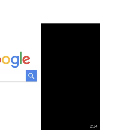
2:14
總
共
時
間