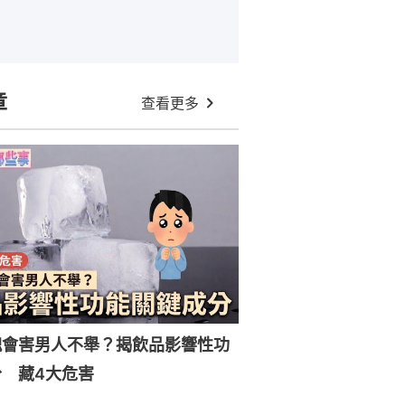
章
查看更多
塊會害男人不舉？揭飲品影響性功
 藏4大危害