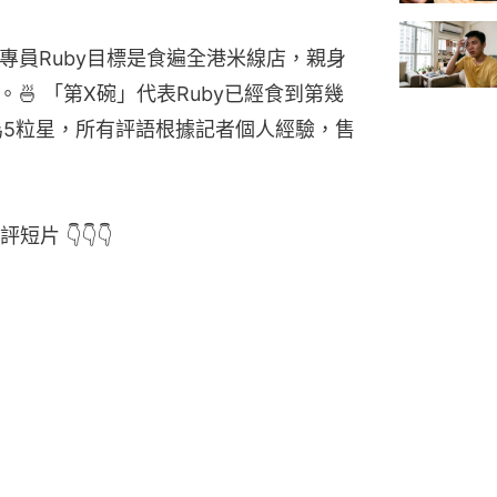
米線專員Ruby目標是食遍全港米線店，親身
🍜 「第X碗」代表Ruby已經食到第幾
為5粒星，所有評語根據記者個人經驗，售
 👇👇👇