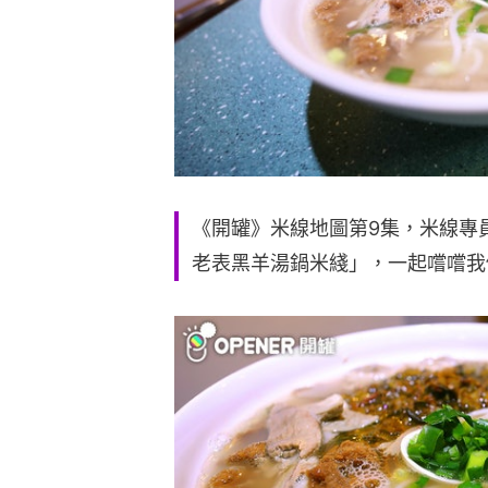
《開罐》米線地圖第9集，米線專員
老表黑羊湯鍋米綫」，一起嚐嚐我