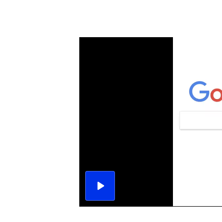
播
放
影
片