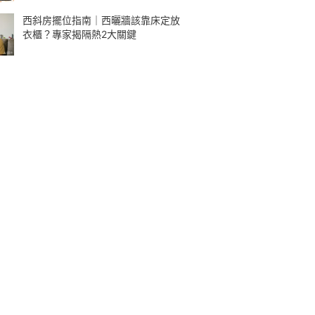
西斜房擺位指南｜西曬牆該靠床定放
衣櫃？專家揭隔熱2大關鍵