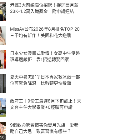
港鐵3大前線職位招聘！捉逃票月薪
23K+1.2萬入職獎金 附申請連結
MissAV公布2026年8月排名TOP 20
三甲均有新作！美園和花大逆襲
日本少女漫畫式愛情！女高中生倒追
班導遭嚴拒 靠1招逆轉娶回家
夏天中暑怎好？日本專家教冰敷一部
位可緊急降温 比敷頸更快散熱
政府工｜9份工最遲8月下旬截止！天
文台主任大學畢業+0經驗可申請
9個致命窮習慣害你變月光族 愛獎
勵自己大忌 致富習慣有哪些？
:56