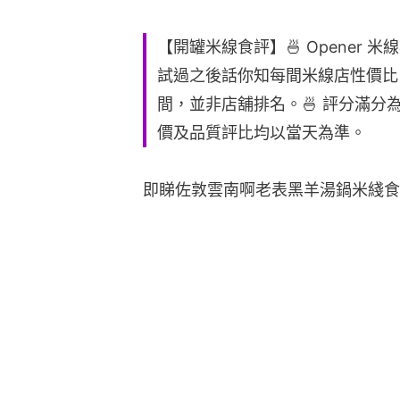
【開罐米線食評】🍜 Opener 
試過之後話你知每間米線店性價比。
間，並非店舖排名。🍜 評分滿分
價及品質評比均以當天為準。
即睇佐敦雲南啊老表黑羊湯鍋米綫食評短片