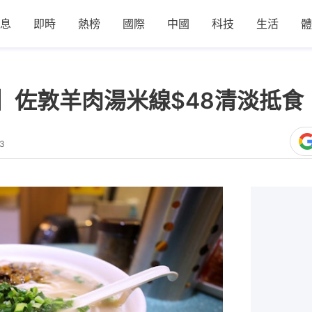
息
即時
熱榜
國際
中國
科技
生活
體
碗】佐敦羊肉湯米線$48清淡抵
23