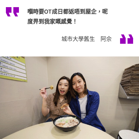
嗰時要OT成日都返唔到屋企，呢
度畀到我家嘅感覺！
城市大學舊生 阿佘