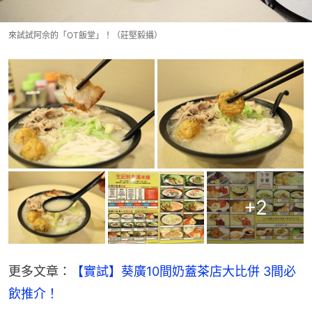
來試試阿佘的「OT飯堂」！（莊堅毅攝）
+
2
更多文章：
【實試】葵廣10間奶蓋茶店大比併 3間必
飲推介！