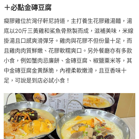
＋必點金磚豆腐
癡膠雞位於灣仔軒尼詩道，主打養生花膠雞湯麵，湯
底以20斤三黃雞和鯊魚骨熬製而成，滋補美味，米線
掛湯且口感爽滑彈牙。雞肉與花膠不但份量十足，而
且雞肉肉質鮮嫩、花膠軟糯爽口。另外餐廳亦有多款
小食，例如蟹肉忌廉餅、金磚豆腐、椒鹽粟米等，其
中金磚豆腐金黄酥脆，內裡柔軟嫩滑，且豆香味十
足，可說是到店必試小食！