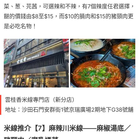
菜、葱、芫茜，可選辣和不辣，有7個辣度任君選擇，
餸的價錢由$8至$15，而$10的腩肉和$15的豬頸肉更
是必吃名物！
雲桂香米線專門店（新分店）
地址：沙田石門安群街1號京瑞廣場2期地下G38號舖
米線推介【7】麻辣川米線——麻椒湯底／