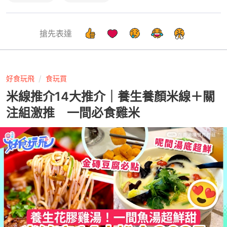
搶先表達
好食玩飛
食玩買
米線推介14大推介｜養生養顏米線＋關
注組激推 一間必食雞米