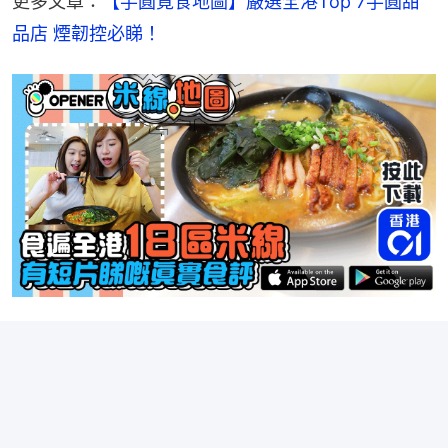
更多文章：
【芋圓覓食地圖】嚴選全港Top 7芋圓甜
品店 煙韌控必睇！