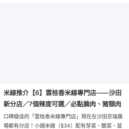
米線推介【6】雲桂香米線專門店——沙田
新分店／7個辣度可選／必點腩肉、豬頸肉
口碑極佳的「雲桂香米線專門店」現在在沙田京瑞廣
場都有分店！小鍋米線（$34）配有芽菜、酸菜、韮