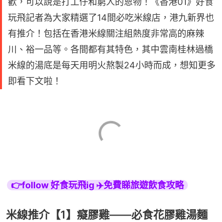
歡，可以說是打工仔和窮人的恩物！《香港01》好食
玩飛記者為大家精選了14間必吃米線店，港九新界也
有推介！包括在香港米線關注組熱度非常高的麻辣
川、裕一品等。各間都有其特色，其中雲南桂林過橋
米線的湯底是每天用明火熬製24小時而成，想知更多
即看下文啦！
👉follow 好食玩飛ig ✈️免費睇旅遊飲食攻略
米線推介【1】癡膠雞——必食花膠雞湯麵