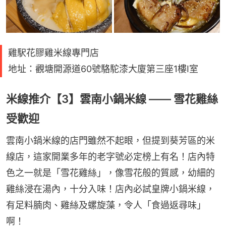
雞駅花膠雞米線專門店
地址：觀塘開源道60號駱駝漆大廈第三座1樓I室
米線推介【3】雲南小鍋米線 —— 雪花雞絲
受歡迎
雲南小鍋米線的店門雖然不起眼，但提到葵芳區的米
線店，這家開業多年的老字號必定榜上有名！店內特
色之一就是「雪花雞絲」，像雪花般的質感，幼細的
雞絲浸在湯內，十分入味！店內必試皇牌小鍋米線，
有足料腩肉、雞絲及螺旋藻，令人「食過返尋味」
啊！