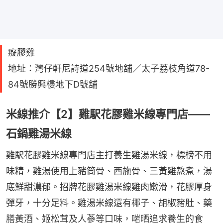
癡膠雞
地址：灣仔軒尼詩道254號地舖／太子荔枝角道78-
84號勝興樓地下D號舖
米線推介【2】雞駅花膠雞米線專門店——
石鍋雞湯米線
雞駅花膠雞米線專門店主打養生雞湯米線，標榜不用
味精，雞湯使用上豬筒骨、西施骨、三黃雞熬煮，湯
底鮮甜濃郁。招牌花膠雞湯米線雞肉嫩滑，花膠厚身
彈牙，十分足料。雞湯米線還有椰子、胡椒豬肚、藥
膳黃酒、姬松茸及人蔘等口味，啱晒追求養生的食