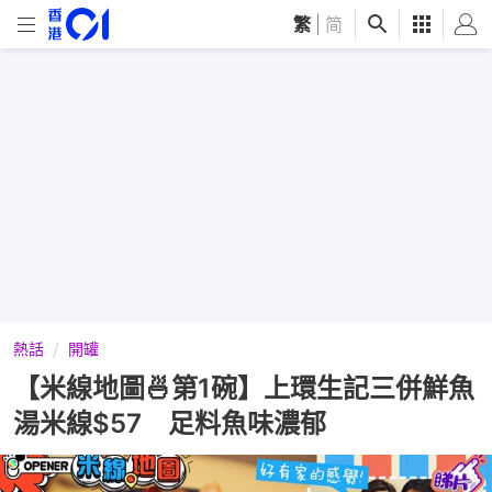
繁
|
简
熱話
開罐
【米線地圖🍜第1碗】上環生記三併鮮魚
湯米線$57 足料魚味濃郁