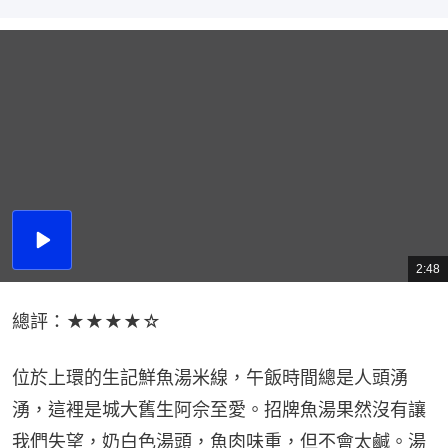
播
放
2:48
總
影
共
片
時
間
總評：★★★★☆
位於上環的生記鮮魚湯米線，午飯時間總是人頭湧
湧，這裡是城大舊生阿佘至愛。招牌魚湯果然沒有讓
我們失望，奶白色湯頭，魚肉味重，但不會太鹹。湯