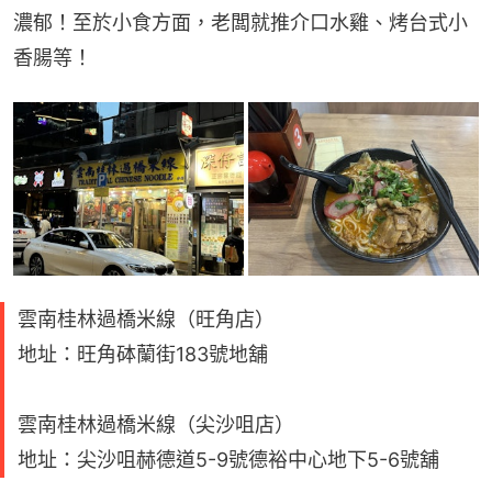
濃郁！至於小食方面，老闆就推介口水雞、烤台式小
香腸等！
雲南桂林過橋米線（旺角店）
地址：旺角砵蘭街183號地舖
雲南桂林過橋米線（尖沙咀店）
地址：尖沙咀赫德道5-9號德裕中心地下5-6號舖