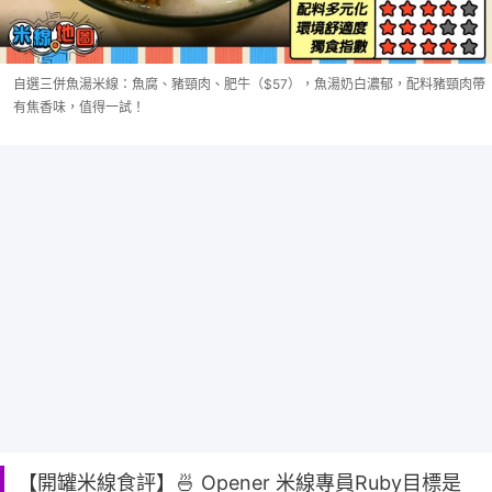
自選三併魚湯米線：魚腐、豬頸肉、肥牛（$57），魚湯奶白濃郁，配料豬頸肉帶
有焦香味，值得一試！
【開罐米線食評】🍜 Opener 米線專員Ruby目標是