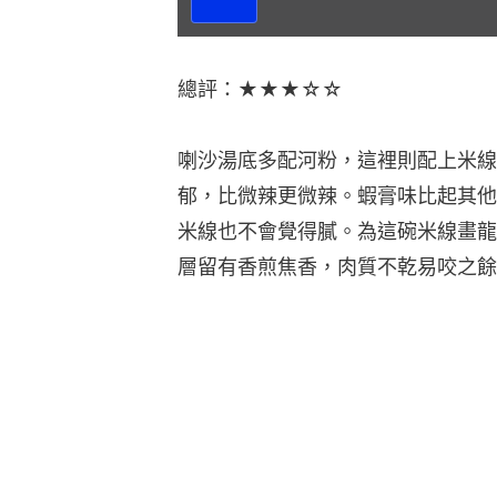
放
影
片
總評：★★★☆☆
喇沙湯底多配河粉，這裡則配上米線
郁，比微辣更微辣。蝦膏味比起其他
米線也不會覺得膩。為這碗米線畫龍
層留有香煎焦香，肉質不乾易咬之餘