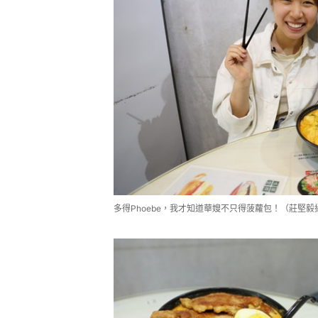
多得Phoebe，我才知道華嫂不只得菠蘿包！（莊堅毅