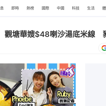
息
即時
熱榜
國際
中國
科技
生活
體
碗】觀塘華嫂$48喇沙湯底米線