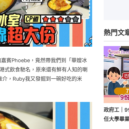
熱門文
的嘉賓Phoebe，竟然帶我們到「華嫂冰
港式飲食馳名，原來還有鮮有人知的喇
推介，Ruby我又發掘到一碗好吃的米
政府工｜9
任大學畢業