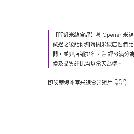
【開罐米線食評】🍜 Opener 
試過之後話你知每間米線店性價比。
間，並非店舖排名。🍜 評分滿分
價及品質評比均以當天為準。
即睇華嫂冰室米線食評短片 👇👇👇