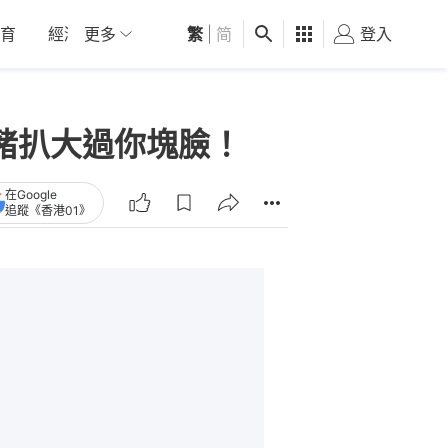
育
經濟
更多
01深圳
繁
觀點
|
简
健康
好食玩飛
登入
女
 豬扒大過你塊臉！
在Google
追蹤《香港01》