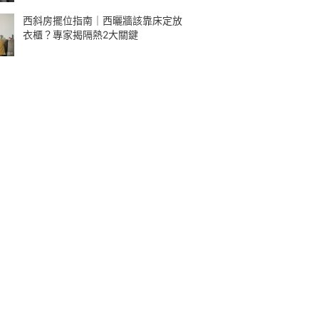
西斜房擺位指南｜西曬牆該靠床定放
衣櫃？專家揭隔熱2大關鍵