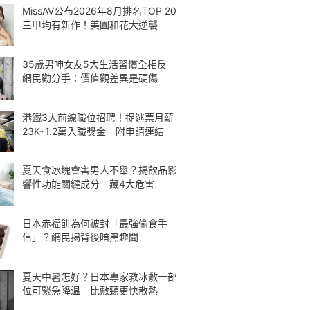
MissAV公布2026年8月排名TOP 20
三甲均有新作！美園和花大逆襲
35歲男呻女友5大生活習慣全相反
網民勸分手：價值觀差異是硬傷
港鐵3大前線職位招聘！捉逃票月薪
23K+1.2萬入職獎金 附申請連結
夏天食冰塊會害男人不舉？揭飲品影
響性功能關鍵成分 藏4大危害
日本赤福餅為何被封「最強偷食手
信」？網民揭背後暗黑趣聞
夏天中暑怎好？日本專家教冰敷一部
位可緊急降温 比敷頸更快散熱