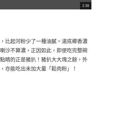
2:38
總
共
時
間
，比起河粉少了一種油膩。湯底椰香濃
喇沙不算濃，正因如此，即使吃完整碗
點睛的正是豬扒！豬扒大大塊之餘，外
，亦能吃出未加大量「鬆肉粉」！