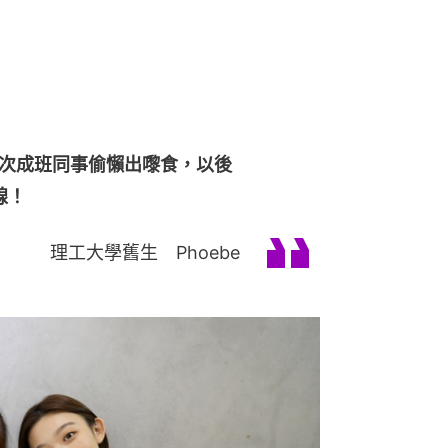
e，有次成班同事偷懶出嚟食，以後
線！
理工大學舊生 Phoebe