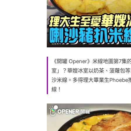
《開罐 Opener》米線地圖第7集
室」？華嫂冰室以奶茶、菠蘿包等
沙米線。多得理大畢業生Phoebe
線！