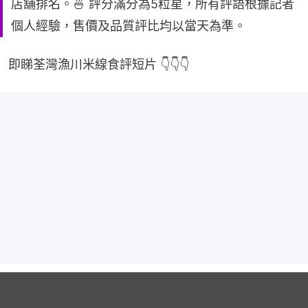
店舖排名。🍜 評分滿分為5粒星，所有評語根據記者
個人經驗，售價及品質評比均以當天為準。
即睇荃灣漁川米線食評短片 👇👇👇