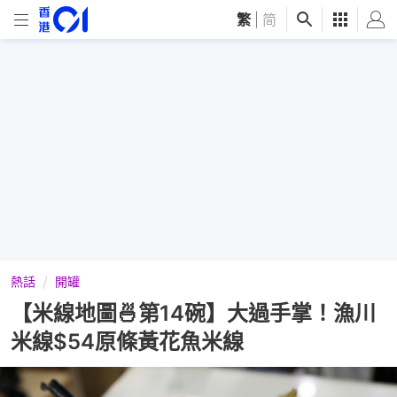
繁
|
简
熱話
開罐
【米線地圖🍜第14碗】大過手掌！漁川
米線$54原條黃花魚米線