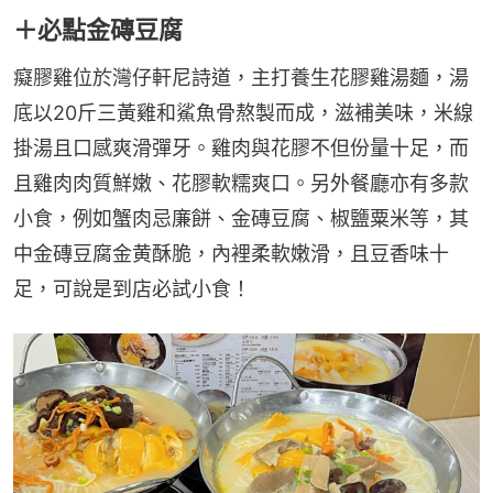
＋必點金磚豆腐
癡膠雞位於灣仔軒尼詩道，主打養生花膠雞湯麵，湯
底以20斤三黃雞和鯊魚骨熬製而成，滋補美味，米線
掛湯且口感爽滑彈牙。雞肉與花膠不但份量十足，而
且雞肉肉質鮮嫩、花膠軟糯爽口。另外餐廳亦有多款
小食，例如蟹肉忌廉餅、金磚豆腐、椒鹽粟米等，其
中金磚豆腐金黄酥脆，內裡柔軟嫩滑，且豆香味十
足，可說是到店必試小食！