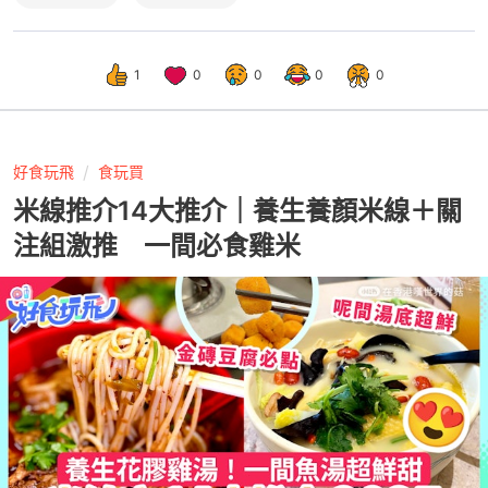
1
0
0
0
0
好食玩飛
食玩買
米線推介14大推介｜養生養顏米線＋關
注組激推 一間必食雞米