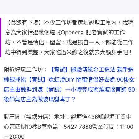
【食飽有下場】不少工作坊都選址觀塘工廈內，我特
意為大家精選幾個經《Opener》記者實試的工作
坊，不管是情侶、閨蜜，或是獨自一人，都能從工作
坊中得到樂趣，大家吃過米線之後就去大顯身手吧！
附近好玩工作坊：
【實試】體驗傳統金工造法 親手造
純銀戒指
【實試】霓虹燈DIY 閨蜜情侶好去處 90後女
店主由蝕捱到賺
【實試】一小時完成窰燒玻璃首飾 90
後帥氣店主為做玻璃變毒丁？
滕王閣（觀塘分店）地址：觀塘道436號觀塘工業中
心第四期10樓B室電話：5427 7888營業時間：11:00
－20:00