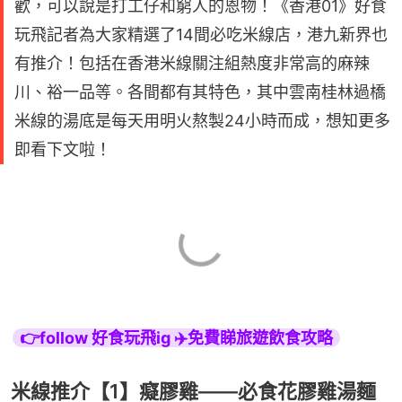
歡，可以說是打工仔和窮人的恩物！《香港01》好食
玩飛記者為大家精選了14間必吃米線店，港九新界也
有推介！包括在香港米線關注組熱度非常高的麻辣
川、裕一品等。各間都有其特色，其中雲南桂林過橋
米線的湯底是每天用明火熬製24小時而成，想知更多
即看下文啦！
👉follow 好食玩飛ig ✈️免費睇旅遊飲食攻略
米線推介【1】癡膠雞——必食花膠雞湯麵