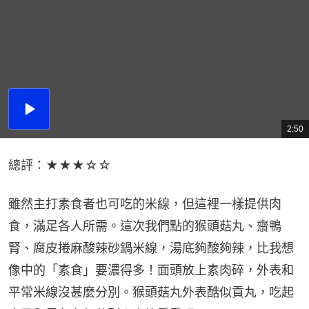
播
放
2:50
總
影
共
片
時
間
總評：★★★☆☆
雖然主打素食者也可吃的米線，但這裡一樣提供肉
食，滿足各人所需。這次我們點的猴頭菇丸、齋鴨
腎、腐皮捲麻酸辣砂鍋米線，湯底夠酸夠辣，比我想
像中的「素食」要濃得多！面頭放上素肉碎，外表和
平常米線沒甚麼分別。猴頭菇丸外表酷似貢丸，吃起