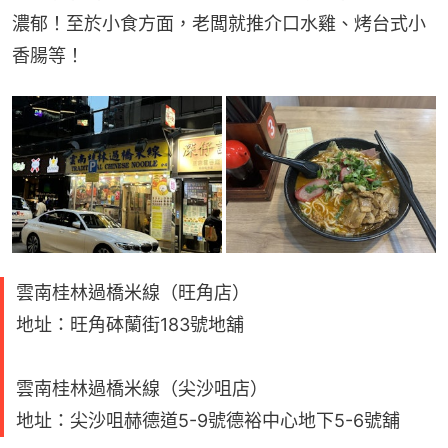
濃郁！至於小食方面，老闆就推介口水雞、烤台式小
香腸等！
雲南桂林過橋米線（旺角店）
地址：旺角砵蘭街183號地舖
雲南桂林過橋米線（尖沙咀店）
地址：尖沙咀赫德道5-9號德裕中心地下5-6號舖