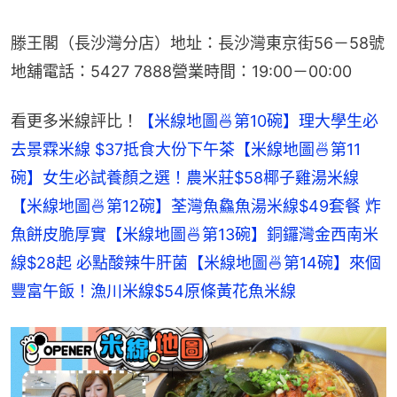
滕王閣（長沙灣分店）地址：長沙灣東京街56－58號
地舖電話：5427 7888營業時間：19:00－00:00
看更多米線評比！
【米線地圖🍜第10碗】理大學生必
去景霖米線 $37抵食大份下午茶
【米線地圖🍜第11
碗】女生必試養顏之選！農米莊$58椰子雞湯米線
【米線地圖🍜第12碗】荃灣魚鱻魚湯米線$49套餐 炸
魚餅皮脆厚實
【米線地圖🍜第13碗】銅鑼灣金西南米
線$28起 必點酸辣牛肝菌
【米線地圖🍜第14碗】來個
豐富午飯！漁川米線$54原條黃花魚米線