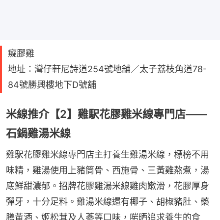
癡膠雞
地址：灣仔軒尼詩道254號地舖／太子荔枝角道78-
84號勝興樓地下D號舖
米線推介【2】雞駅花膠雞米線專門店——
石鍋雞湯米線
雞駅花膠雞米線專門店主打養生雞湯米線，標榜不用
味精，雞湯使用上豬筒骨、西施骨、三黃雞熬煮，湯
底鮮甜濃郁。招牌花膠雞湯米線雞肉嫩滑，花膠厚身
彈牙，十分足料。雞湯米線還有椰子、胡椒豬肚、藥
膳黃酒、姬松茸及人蔘等口味，啱晒追求養生的食