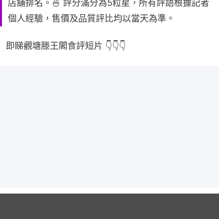
店舖排名。🍜 評分滿分為5粒星，所有評語根據記者
個人經驗，售價及品質評比均以當天為準。
即睇觀塘滕王閣食評短片 👇👇👇