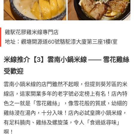
雞駅花膠雞米線專門店
地址：觀塘開源道60號駱駝漆大廈第三座1樓I室
米線推介【3】雲南小鍋米線 —— 雪花雞絲
受歡迎
雲南小鍋米線的店門雖然不起眼，但提到葵芳區的米
線店，這家開業多年的老字號必定榜上有名！店內特
色之一就是「雪花雞絲」，像雪花般的質感，幼細的
雞絲浸在湯內，十分入味！店內必試皇牌小鍋米線，
有足料腩肉、雞絲及螺旋藻，令人「食過返尋味」
啊！