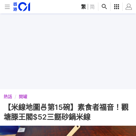
繁
|
简
熱話
開罐
【米線地圖🍜第15碗】素食者福音！觀
塘滕王閣$52三餸砂鍋米線