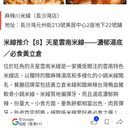
麻辣川米線（長沙灣店）
地址：長沙灣元州街213號美居中心2座地下22號舖
米線推介【8】天星雲南米線——濃郁湯底
／必食黃立倉
位於旺角的天星雲南米線是一家備受關注的雲南特色
米線店，以獨特的酸麻辣湯底和多樣化的小鍋米線聞
名，餐廳招牌菜包括黃立倉米線和酸麻辣台灣鴨血豬
軟骨小鍋米線。米線質地偏彈牙，而且湯底濃郁夠
辣，份量大。小食方面，墨魚餅都相當出色，肉質彈
牙，外皮炸完超脆，絕對係米線愛好者必食之選！
1
在Google
追蹤《香港01》