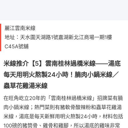
麗江雲南米線
地址：天水圍天湖路1號嘉湖新北江商場一期1樓
C45A號舖
米線推介【5】雲南桂林過橋米線——湯底
每天用明火熬製24小時！腩肉小鍋米線／
蟲草花雞湯米線
在旺角屹立20年的「雲南桂林過橋米線」招牌菜有腩
肉小鍋米線；熱門菜則有豬軟骨酸辣粉和蟲草花雞湯
米線，湯底是每天新鮮用明火熬製24小時，材料包括
100磅的豬筒骨、雞骨和雞腳，所以湯底的雞味非常