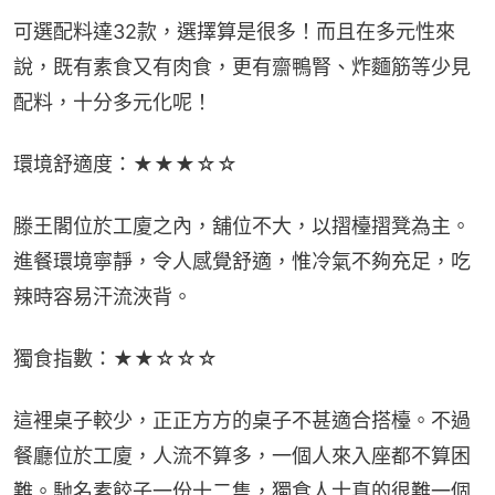
可選配料達32款，選擇算是很多！而且在多元性來
說，既有素食又有肉食，更有齋鴨腎、炸麵筋等少見
配料，十分多元化呢！
環境舒適度：★★★☆☆
滕王閣位於工廈之內，舖位不大，以摺檯摺凳為主。
進餐環境寧靜，令人感覺舒適，惟冷氣不夠充足，吃
辣時容易汗流浹背。
獨食指數：★★☆☆☆
這裡桌子較少，正正方方的桌子不甚適合搭檯。不過
餐廳位於工廈，人流不算多，一個人來入座都不算困
難。馳名素餃子一份十二隻，獨食人士真的很難一個