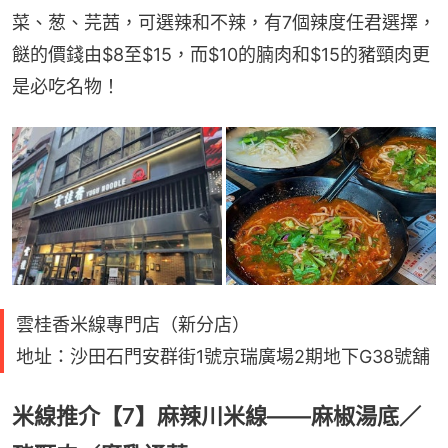
菜、葱、芫茜，可選辣和不辣，有7個辣度任君選擇，
餸的價錢由$8至$15，而$10的腩肉和$15的豬頸肉更
是必吃名物！
雲桂香米線專門店（新分店）
地址：沙田石門安群街1號京瑞廣場2期地下G38號舖
米線推介【7】麻辣川米線——麻椒湯底／