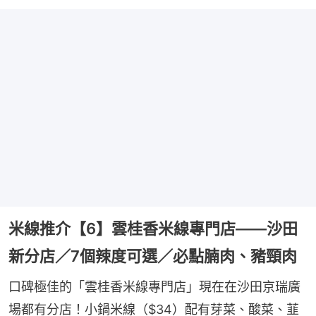
米線推介【6】雲桂香米線專門店——沙田
新分店／7個辣度可選／必點腩肉、豬頸肉
口碑極佳的「雲桂香米線專門店」現在在沙田京瑞廣
場都有分店！小鍋米線（$34）配有芽菜、酸菜、韮