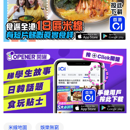
米線地圖
娛樂無窮